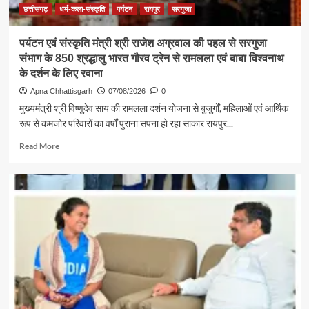
अग्रवाल
छत्तीसगढ़
धर्म-कला-संस्कृति
पर्यटन
रायपुर
सरगुजा
पर्यटन एवं संस्कृति मंत्री श्री राजेश अग्रवाल की पहल से सरगुजा
संभाग के 850 श्रद्धालु भारत गौरव ट्रेन से रामलला एवं बाबा विश्वनाथ
के दर्शन के लिए रवाना
Apna Chhattisgarh
07/08/2026
0
मुख्यमंत्री श्री विष्णुदेव साय की रामलला दर्शन योजना से बुजुर्गों, महिलाओं एवं आर्थिक
रूप से कमजोर परिवारों का वर्षों पुराना सपना हो रहा साकार रायपुर...
Read
Read More
more
about
पर्यटन
एवं
संस्कृति
मंत्री
श्री
राजेश
अग्रवाल
की
पहल
से