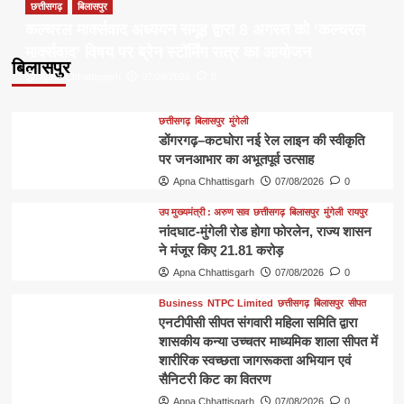
छत्तीसगढ़
बिलासपुर
कल्चरल मार्क्सवाद अध्ययन समूह द्वारा 8 अगस्त को ‘कल्चरल
मार्क्सवाद’ विषय पर ब्रेन स्टॉर्मिंग सत्र का आयोजन
बिलासपुर
Apna Chhattisgarh
07/08/2026
0
छत्तीसगढ़
बिलासपुर
मुंगेली
डोंगरगढ़–कटघोरा नई रेल लाइन की स्वीकृति
पर जनआभार का अभूतपूर्व उत्साह
Apna Chhattisgarh
07/08/2026
0
उप मुख्यमंत्री : अरुण साव
छत्तीसगढ़
बिलासपुर
मुंगेली
रायपुर
नांदघाट-मुंगेली रोड होगा फोरलेन, राज्य शासन
ने मंजूर किए 21.81 करोड़
Apna Chhattisgarh
07/08/2026
0
Business
NTPC Limited
छत्तीसगढ़
बिलासपुर
सीपत
एनटीपीसी सीपत संगवारी महिला समिति द्वारा
शासकीय कन्या उच्चतर माध्यमिक शाला सीपत में
शारीरिक स्वच्छता जागरूकता अभियान एवं
सैनिटरी किट का वितरण
Apna Chhattisgarh
07/08/2026
0