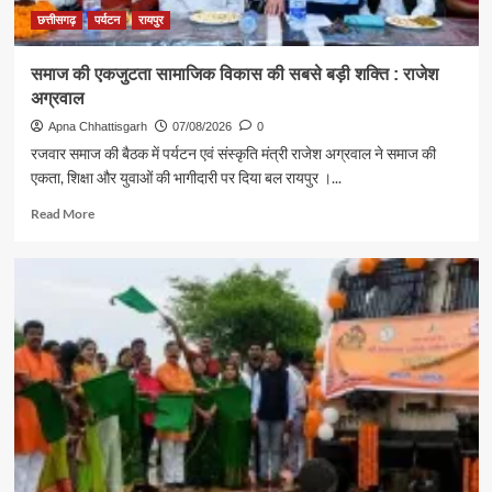
संदेश
छत्तीसगढ़
पर्यटन
रायपुर
समाज की एकजुटता सामाजिक विकास की सबसे बड़ी शक्ति : राजेश
अग्रवाल
Apna Chhattisgarh
07/08/2026
0
रजवार समाज की बैठक में पर्यटन एवं संस्कृति मंत्री राजेश अग्रवाल ने समाज की
एकता, शिक्षा और युवाओं की भागीदारी पर दिया बल रायपुर ।...
Read
Read More
more
about
समाज
की
एकजुटता
सामाजिक
विकास
की
सबसे
बड़ी
शक्ति
:
राजेश