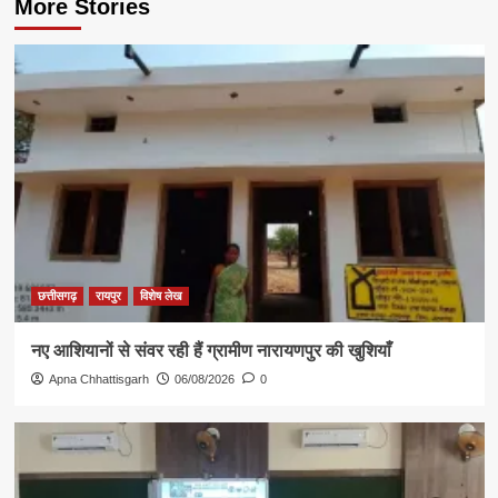
More Stories
छत्तीसगढ़
रायपुर
विशेष लेख
नए आशियानों से संवर रही हैं ग्रामीण नारायणपुर की खुशियाँ
Apna Chhattisgarh
06/08/2026
0