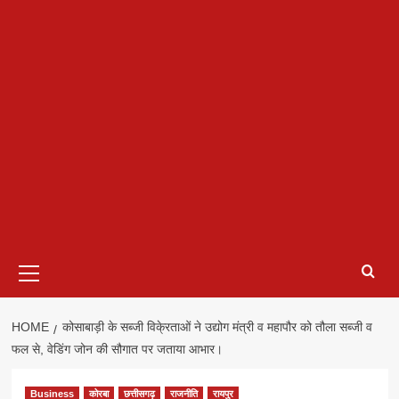
Primary
Menu
HOME
कोसाबाड़ी के सब्जी विके्रताओं ने उद्योग मंत्री व महापौर को तौला सब्जी व
फल से, वेडिंग जोन की सौगात पर जताया आभार।
Business
कोरबा
छत्तीसगढ़
राजनीति
रायपुर