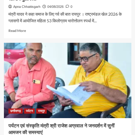
Apna Chhattisgarh
04/08/2026
0
मंत्री यादव ने कहा समाज के लिए गर्व की बात रायपुर । राष्ट्रमंडल खेल 2026 के
ग्लासगो में आयोजित महिला 53 किलोग्राम भारोत्तोलन स्पर्धा में...
Read
Read More
more
about
रजत
पदक
विजेता
ज्ञानेश्वरी
यादव
से
शिक्षा
मंत्री
गजेंद्र
यादव
ने
की
छत्तीसगढ़
पर्यटन
रायपुर
आत्मीय
मुलाकात
पर्यटन एवं संस्कृति मंत्री श्री राजेश अग्रवाल ने जनदर्शन में सुनीं
आमजन की समस्याएं