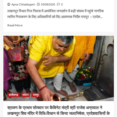
Apna Chhattisgarh
03/08/2026
0
लखनपुर स्थित निज निवास में आयोजित जनदर्शन में बड़ी संख्या में पहुंचे नागरिक
त्वरित निराकरण के लिए अधिकारियों को दिए आवश्यक निर्देश रायपुर । प्रदेश...
Read
Read More
more
about
पर्यटन
एवं
संस्कृति
मंत्री
श्री
राजेश
अग्रवाल
ने
जनदर्शन
में
सुनीं
आमजन
छत्तीसगढ़
पर्यटन
रायपुर
की
समस्याएं
श्रावण के प्रथम सोमवार पर कैबिनेट मंत्री श्री राजेश अग्रवाल ने
लखनपुर शिव मंदिर में विधि-विधान से किया जलाभिषेक, प्रदेशवासियों के