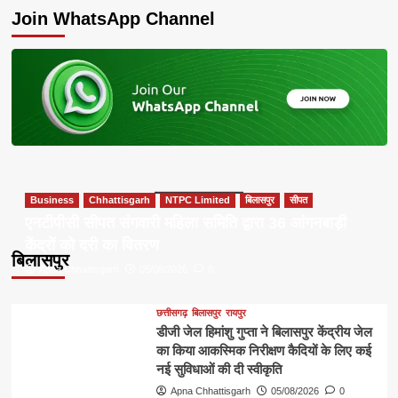
Join WhatsApp Channel
Business
Chhattisgarh
NTPC Limited
बिलासपुर
सीपत
एनटीपीसी सीपत संगवारी महिला समिति द्वारा 36 आंगनबाड़ी
केंद्रों को दरी का वितरण
बिलासपुर
Apna Chhattisgarh
05/08/2026
0
छत्तीसगढ़
बिलासपुर
रायपुर
डीजी जेल हिमांशु गुप्ता ने बिलासपुर केंद्रीय जेल
का किया आकस्मिक निरीक्षण कैदियों के लिए कई
नई सुविधाओं की दी स्वीकृति
Apna Chhattisgarh
05/08/2026
0