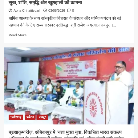
सुख, शांति, समृद्धि और खुशहाली की कामना
Apna Chhattisgarh
03/08/2026
0
धार्मिक आस्था के साथ सांस्कृतिक विरासत के संरक्षण और धार्मिक पर्यटन को नई
पहचान देने के लिए राज्य सरकार प्रतिबद्ध- श्री राजेश अग्रवाल रायपुर ।...
Read
Read More
more
about
श्रावण
के
प्रथम
सोमवार
पर
कैबिनेट
मंत्री
श्री
राजेश
अग्रवाल
ने
लखनपुर
छत्तीसगढ़
पर्यटन
रायपुर
शिव
मंदिर
ब्रह्माकुमारीज़, अंबिकापुर में ‘नशा मुक्त युवा, विकसित भारत संकल्प
में