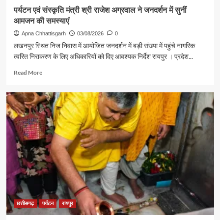
मुलाकात
पर्यटन एवं संस्कृति मंत्री श्री राजेश अग्रवाल ने जनदर्शन में सुनीं
आमजन की समस्याएं
Apna Chhattisgarh
03/08/2026
0
लखनपुर स्थित निज निवास में आयोजित जनदर्शन में बड़ी संख्या में पहुंचे नागरिक
त्वरित निराकरण के लिए अधिकारियों को दिए आवश्यक निर्देश रायपुर । प्रदेश...
Read
Read More
more
about
पर्यटन
एवं
संस्कृति
मंत्री
श्री
राजेश
अग्रवाल
ने
जनदर्शन
में
सुनीं
आमजन
छत्तीसगढ़
पर्यटन
रायपुर
की