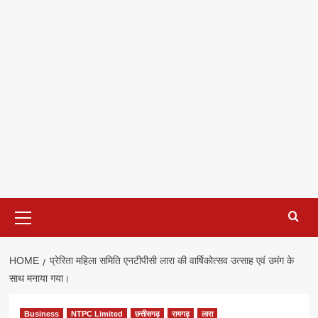
Primary
Menu
HOME
प्रेरिता महिला समिति एनटीपीसी लारा की वार्षिकोत्सव उत्साह एवं उमंग के
साथ मनाया गया।
Business
NTPC Limited
छत्तीसगढ़
रायगढ़
लारा