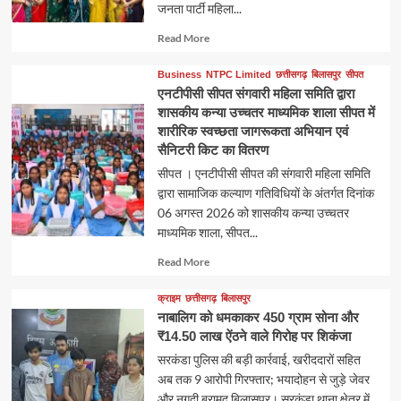
जनता पार्टी महिला...
Read
Read More
more
about
Business
NTPC Limited
छत्तीसगढ़
बिलासपुर
सीपत
एनटीपीसी सीपत संगवारी महिला समिति द्वारा
शासकीय कन्या उच्चतर माध्यमिक शाला सीपत में
शारीरिक स्वच्छता जागरूकता अभियान एवं
सैनिटरी किट का वितरण
सीपत । एनटीपीसी सीपत की संगवारी महिला समिति
द्वारा सामाजिक कल्याण गतिविधियों के अंतर्गत दिनांक
06 अगस्त 2026 को शासकीय कन्या उच्चतर
माध्यमिक शाला, सीपत...
Read
Read More
more
about
क्राइम
छत्तीसगढ़
बिलासपुर
नाबालिग को धमकाकर 450 ग्राम सोना और
₹14.50 लाख ऐंठने वाले गिरोह पर शिकंजा
सरकंडा पुलिस की बड़ी कार्रवाई, खरीददारों सहित
अब तक 9 आरोपी गिरफ्तार; भयादोहन से जुड़े जेवर
और नगदी बरामद बिलासपुर। सरकंडा थाना क्षेत्र में