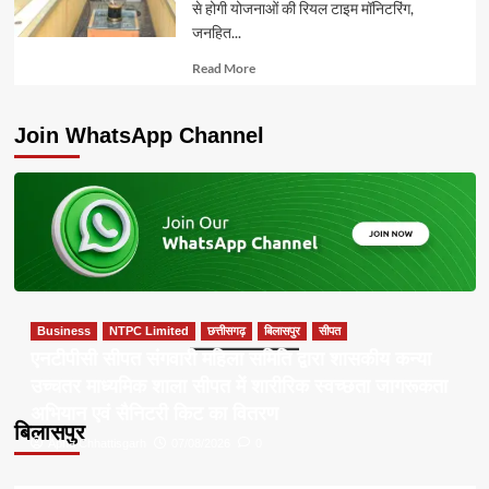
से होगी योजनाओं की रियल टाइम मॉनिटरिंग,
जनहित...
Read
Read More
more
about
Join WhatsApp Channel
Business
NTPC Limited
छत्तीसगढ़
बिलासपुर
सीपत
एनटीपीसी सीपत संगवारी महिला समिति द्वारा शासकीय कन्या
उच्चतर माध्यमिक शाला सीपत में शारीरिक स्वच्छता जागरूकता
अभियान एवं सैनिटरी किट का वितरण
बिलासपुर
Apna Chhattisgarh
07/08/2026
0