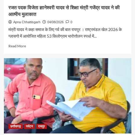
850
रजत पदक विजेता ज्ञानेश्वरी यादव से शिक्षा मंत्री गजेंद्र यादव ने की
श्रद्धालु
आत्मीय मुलाकात
भारत
गौरव
Apna Chhattisgarh
04/08/2026
0
ट्रेन
मंत्री यादव ने कहा समाज के लिए गर्व की बात रायपुर । राष्ट्रमंडल खेल 2026 के
से
ग्लासगो में आयोजित महिला 53 किलोग्राम भारोत्तोलन स्पर्धा में...
रामलला
एवं
Read
Read More
बाबा
more
विश्वनाथ
about
के
रजत
दर्शन
पदक
के
विजेता
लिए
ज्ञानेश्वरी
रवाना
यादव
से
शिक्षा
मंत्री
गजेंद्र
यादव
ने
की
छत्तीसगढ़
पर्यटन
रायपुर
आत्मीय