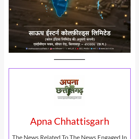
Apna Chhattisgarh
The News Related To The News Engaged In