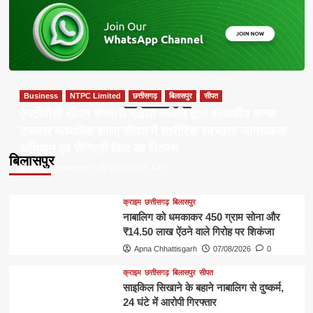
Business
NTPC Limited
छत्तीसगढ़
बिलासपुर
सीपत
एनटीपीसी सीपत संगवारी महिला समिति द्वारा शासकीय कन्या
उच्चतर माध्यमिक शाला सीपत में शारीरिक स्वच्छता जागरूकता
अभियान एवं सैनिटरी किट का वितरण
बिलासपुर
Apna Chhattisgarh
07/08/2026
0
क्राइम
छत्तीसगढ़
बिलासपुर
नाबालिग को धमकाकर 450 ग्राम सोना और
₹14.50 लाख ऐंठने वाले गिरोह पर शिकंजा
Apna Chhattisgarh
07/08/2026
0
क्राइम
छत्तीसगढ़
बिलासपुर
सीपत
साइकिल सिखाने के बहाने नाबालिग से दुष्कर्म,
24 घंटे में आरोपी गिरफ्तार