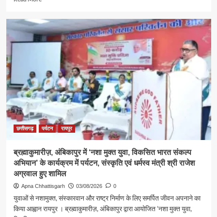
more
about
श्रावण
के
प्रथम
सोमवार
पर
कैबिनेट
मंत्री
श्री
राजेश
अग्रवाल
ने
लखनपुर
छत्तीसगढ़
पर्यटन
रायपुर
शिव
मंदिर
ब्रह्माकुमारीज़, अंबिकापुर में ‘नशा मुक्त युवा, विकसित भारत संकल्प
में
अभियान’ के कार्यक्रम में पर्यटन, संस्कृति एवं धर्मस्व मंत्री श्री राजेश
विधि-
विधान
अग्रवाल हुए शामिल
से
Apna Chhattisgarh
03/08/2026
0
किया
युवाओं से नशामुक्त, संस्कारवान और राष्ट्र निर्माण के लिए समर्पित जीवन अपनाने का
जलाभिषेक,
किया आह्वान रायपुर । ब्रह्माकुमारीज़, अंबिकापुर द्वारा आयोजित ’नशा मुक्त युवा,
प्रदेशवासियों