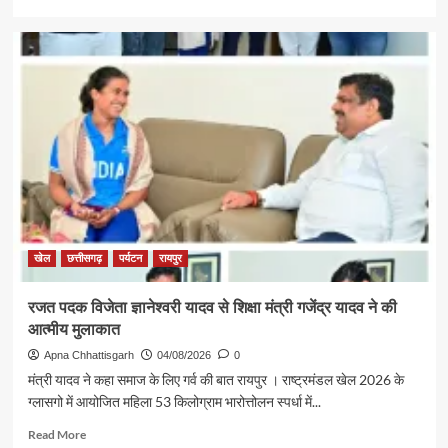
more
about
पर्यटन
एवं
संस्कृति
मंत्री
श्री
राजेश
अग्रवाल
की
पहल
से
सरगुजा
संभाग
खेल
छत्तीसगढ़
पर्यटन
रायपुर
के
850
रजत पदक विजेता ज्ञानेश्वरी यादव से शिक्षा मंत्री गजेंद्र यादव ने की
श्रद्धालु
आत्मीय मुलाकात
भारत
गौरव
Apna Chhattisgarh
04/08/2026
0
ट्रेन
मंत्री यादव ने कहा समाज के लिए गर्व की बात रायपुर । राष्ट्रमंडल खेल 2026 के
से
ग्लासगो में आयोजित महिला 53 किलोग्राम भारोत्तोलन स्पर्धा में...
रामलला
एवं
Read
Read More
बाबा