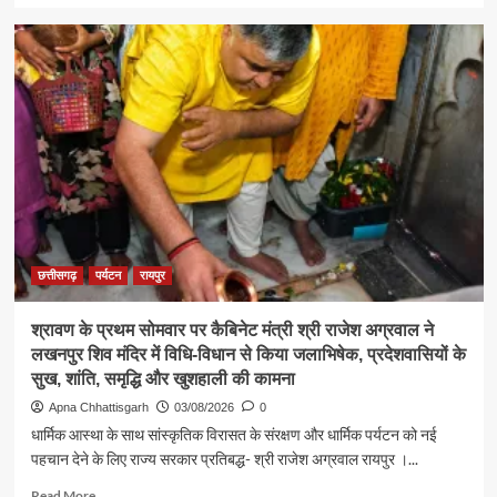
about
पर्यटन
एवं
संस्कृति
मंत्री
श्री
राजेश
अग्रवाल
ने
जनदर्शन
में
सुनीं
आमजन
छत्तीसगढ़
पर्यटन
रायपुर
की
समस्याएं
श्रावण के प्रथम सोमवार पर कैबिनेट मंत्री श्री राजेश अग्रवाल ने
लखनपुर शिव मंदिर में विधि-विधान से किया जलाभिषेक, प्रदेशवासियों के
सुख, शांति, समृद्धि और खुशहाली की कामना
Apna Chhattisgarh
03/08/2026
0
धार्मिक आस्था के साथ सांस्कृतिक विरासत के संरक्षण और धार्मिक पर्यटन को नई
पहचान देने के लिए राज्य सरकार प्रतिबद्ध- श्री राजेश अग्रवाल रायपुर ।...
Read
Read More