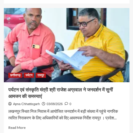
more
विश्वनाथ
about
के
रजत
दर्शन
पदक
के
विजेता
लिए
ज्ञानेश्वरी
रवाना
यादव
से
शिक्षा
मंत्री
गजेंद्र
यादव
ने
की
छत्तीसगढ़
पर्यटन
रायपुर
आत्मीय
मुलाकात
पर्यटन एवं संस्कृति मंत्री श्री राजेश अग्रवाल ने जनदर्शन में सुनीं
आमजन की समस्याएं
Apna Chhattisgarh
03/08/2026
0
लखनपुर स्थित निज निवास में आयोजित जनदर्शन में बड़ी संख्या में पहुंचे नागरिक
त्वरित निराकरण के लिए अधिकारियों को दिए आवश्यक निर्देश रायपुर । प्रदेश...
Read
Read More
more