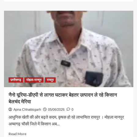
about
सुशासन
तिहार
2026
:
कुम्हली
समाधान
शिविर
में
11
ग्राम
पंचायतों
के
ग्रामीण
छत्तीसगढ़
मोहला-मानपुर
रायपुर
हुए
शामिल
नैनो यूरिया-डीएपी से लागत घटाकर बेहतर उत्पादन ले रहे किसान
बेलचंद मेरिया
Apna Chhattisgarh
05/06/2026
0
आधुनिक खेती की ओर बढ़ते कदम, कृषक हो रहे लाभान्वित रायपुर । मोहला मानपुर
अम्बागढ़ चौकी जिले में किसान अब...
Read
Read More