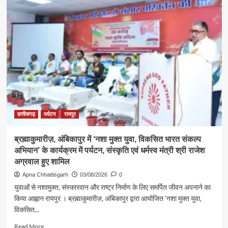
श्रावण
के
प्रथम
सोमवार
पर
कैबिनेट
मंत्री
श्री
राजेश
अग्रवाल
ने
लखनपुर
छत्तीसगढ़
पर्यटन
रायपुर
शिव
मंदिर
ब्रह्माकुमारीज़, अंबिकापुर में ‘नशा मुक्त युवा, विकसित भारत संकल्प
में
अभियान’ के कार्यक्रम में पर्यटन, संस्कृति एवं धर्मस्व मंत्री श्री राजेश
विधि-
विधान
अग्रवाल हुए शामिल
से
Apna Chhattisgarh
03/08/2026
0
किया
युवाओं से नशामुक्त, संस्कारवान और राष्ट्र निर्माण के लिए समर्पित जीवन अपनाने का
जलाभिषेक,
किया आह्वान रायपुर । ब्रह्माकुमारीज़, अंबिकापुर द्वारा आयोजित ’नशा मुक्त युवा,
प्रदेशवासियों
विकसित...
के
सुख,
Read
Read More