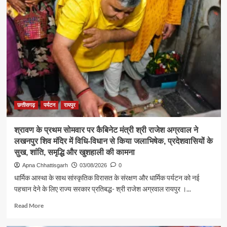
एवं
संस्कृति
मंत्री
श्री
राजेश
अग्रवाल
ने
जनदर्शन
में
सुनीं
आमजन
छत्तीसगढ़
पर्यटन
रायपुर
की
समस्याएं
श्रावण के प्रथम सोमवार पर कैबिनेट मंत्री श्री राजेश अग्रवाल ने
लखनपुर शिव मंदिर में विधि-विधान से किया जलाभिषेक, प्रदेशवासियों के
सुख, शांति, समृद्धि और खुशहाली की कामना
Apna Chhattisgarh
03/08/2026
0
धार्मिक आस्था के साथ सांस्कृतिक विरासत के संरक्षण और धार्मिक पर्यटन को नई
पहचान देने के लिए राज्य सरकार प्रतिबद्ध- श्री राजेश अग्रवाल रायपुर ।...
Read
Read More
more
about