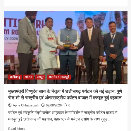
शांति,
more
समृद्धि
about
और
ब्रह्माकुमारीज़,
खुशहाली
अंबिकापुर
की
में
कामना
‘नशा
मुक्त
युवा,
विकसित
भारत
संकल्प
अभियान’
के
कार्यक्रम
छत्तीसगढ़
पर्यटन
रायपुर
राष्ट्रीय / महत्वपूर्ण
में
पर्यटन,
मुख्यमंत्री विष्णुदेव साय के नेतृत्व में छत्तीसगढ़ पर्यटन को नई उड़ान, पुणे
संस्कृति
रोड शो से राष्ट्रीय एवं अंतरराष्ट्रीय पर्यटन बाजार में मजबूत हुई पहचान
एवं
धर्मस्व
Apna Chhattisgarh
02/08/2026
0
मंत्री
पर्यटन एवं संस्कृति मंत्री राजेश अग्रवाल के मार्गदर्शन में राष्ट्रीय पर्यटन बाजार में
श्री
मजबूत हुई छत्तीसगढ़ की पहचान, महाराष्ट्र के पर्यटन उद्योग के साथ सुदृढ़...
राजेश
अग्रवाल
Read
Read More