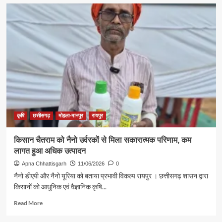
स्वतंत्र
एटीएमए
जिला
बनने
की
दिशा
में
मोहला-
मानपुर-
अंबागढ़
चौकी
जिले
की
कृषि
छत्तीसगढ़
मोहला-मानपुर
रायपुर
बड़ी
पहल
किसान चैतराम को नैनो उर्वरकों से मिला सकारात्मक परिणाम, कम
लागत हुआ अधिक उत्पादन
Apna Chhattisgarh
11/06/2026
0
नैनो डीएपी और नैनो यूरिया को बताया प्रभावी विकल्प रायपुर । छत्तीसगढ़ शासन द्वारा
किसानों को आधुनिक एवं वैज्ञानिक कृषि...
Read
Read More
more
about