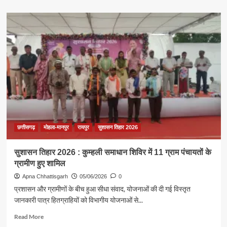
about
सकारात्मक
सोच,
जवाबदेही
और
संवेदनशील
प्रशासन
से
अंतिम
व्यक्ति
तक
पहुंचे
शासन
की
छत्तीसगढ़
मोहला-मानपुर
रायपुर
सुशासन तिहार 2026
योजनाओं
का
सुशासन तिहार 2026 : कुम्हली समाधान शिविर में 11 ग्राम पंचायतों के
लाभ
ग्रामीण हुए शामिल
:
मुख्यमंत्री
Apna Chhattisgarh
05/06/2026
0
विष्णु
प्रशासन और ग्रामीणों के बीच हुआ सीधा संवाद, योजनाओं की दी गई विस्तृत
देव
जानकारी पात्र हितग्राहियों को विभागीय योजनाओं से...
साय
Read
Read More
more