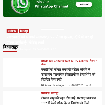
छत्तीसगढ़
बिलासपुर
पत्रकारों को धमकी लोकतंत्र पर सीधा हमला, दोषियों पर हो
सख्त कार्रवाई: गोविंद शर्मा
बिलासपुर
Apna Chhattisgarh
04/08/2026
0
Business
Chhattisgarh
NTPC Limited
बिलासपुर
सीपत
एनटीपीसी सीपत संगवारी महिला समिति ने
शासकीय प्राथमिक विद्यालयों के विद्यार्थियों को
वितरित किए छाते
Apna Chhattisgarh
04/08/2026
0
छत्तीसगढ़
बिलासपुर
तोखन साहू की पहल रंग लाई, परसदा यातायात
नगर में रेलवे अंडरब्रिज निर्माण को मिली