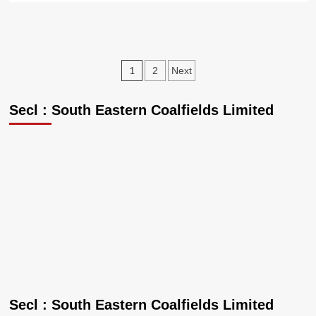
about
उप
मुख्यमंत्री
विजय
शर्मा
Posts
1
2
Next
ने
pagination
“मोहला
ब्रांड”
Secl : South Eastern Coalfields Limited
का
किया
शुभारंभ
Secl : South Eastern Coalfields Limited