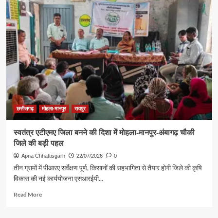
महिला
सिलाई
एवं
फैशन
बुटीक
समूह
बना
आत्मनिर्भरता
की
नई
पहचान
छत्तीसगढ़
मोहला-मानपुर
रायपुर
स्वतंत्र एटीएमए जिला बनने की दिशा में मोहला-मानपुर-अंबागढ़ चौकी
जिले की बड़ी पहल
Apna Chhattisgarh
22/07/2026
0
तीन ग्रामों में पीआरए सर्वेक्षण पूर्ण, किसानों की सहभागिता से तैयार होगी जिले की कृषि
विकास की नई कार्ययोजना एसआरईपी...
Read
Read More
more
about