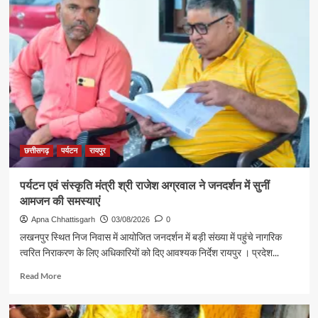
पदक
विजेता
ज्ञानेश्वरी
यादव
से
शिक्षा
मंत्री
गजेंद्र
यादव
ने
की
छत्तीसगढ़
पर्यटन
रायपुर
आत्मीय
मुलाकात
पर्यटन एवं संस्कृति मंत्री श्री राजेश अग्रवाल ने जनदर्शन में सुनीं
आमजन की समस्याएं
Apna Chhattisgarh
03/08/2026
0
लखनपुर स्थित निज निवास में आयोजित जनदर्शन में बड़ी संख्या में पहुंचे नागरिक
त्वरित निराकरण के लिए अधिकारियों को दिए आवश्यक निर्देश रायपुर । प्रदेश...
Read
Read More
more
about
पर्यटन