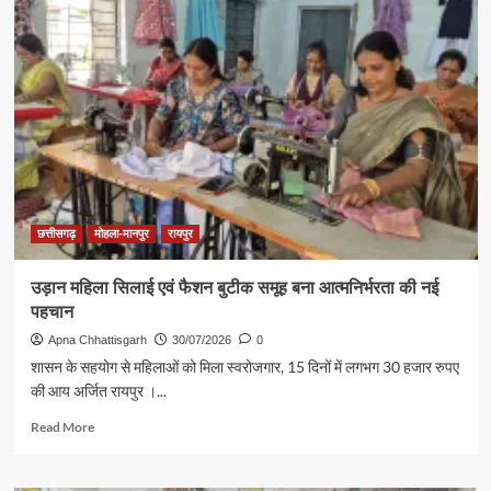
मंत्री
श्री
केदार
कश्यप
की
पहल
पर
दुर्लभ
पैंगोलिन
का
सुरक्षित
रेस्क्यू
छत्तीसगढ़
मोहला-मानपुर
रायपुर
उड़ान महिला सिलाई एवं फैशन बुटीक समूह बना आत्मनिर्भरता की नई
पहचान
Apna Chhattisgarh
30/07/2026
0
शासन के सहयोग से महिलाओं को मिला स्वरोजगार, 15 दिनों में लगभग 30 हजार रुपए
की आय अर्जित रायपुर ।...
Read
Read More
more
about
उड़ान