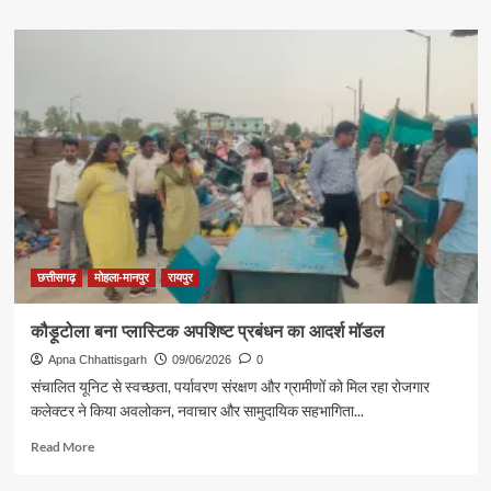
about
सुशासन
तिहार
2026:
मोटराइज्ड
ट्राईसाइकिल
पाकर
खिल
उठी
पुनीत
राम
की
मुस्कान
छत्तीसगढ़
मोहला-मानपुर
रायपुर
कौड़ूटोला बना प्लास्टिक अपशिष्ट प्रबंधन का आदर्श मॉडल
Apna Chhattisgarh
09/06/2026
0
संचालित यूनिट से स्वच्छता, पर्यावरण संरक्षण और ग्रामीणों को मिल रहा रोजगार
कलेक्टर ने किया अवलोकन, नवाचार और सामुदायिक सहभागिता...
Read
Read More
more
about