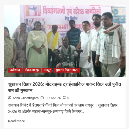
किसान
चैतराम
को
नैनो
उर्वरकों
से
मिला
सकारात्मक
परिणाम,
कम
लागत
हुआ
अधिक
छत्तीसगढ़
मोहला-मानपुर
रायपुर
सुशासन तिहार 2026
उत्पादन
सुशासन तिहार 2026: मोटराइज्ड ट्राईसाइकिल पाकर खिल उठी पुनीत
राम की मुस्कान
Apna Chhattisgarh
11/06/2026
0
समाधान शिविर में हितग्राहियों को मिला योजनाओं का लाभ रायपुर । सुशासन तिहार
2026 के अंतर्गत मोहला-मानपुर-अम्बागढ़ जिले के नगर...
Read
Read More
more