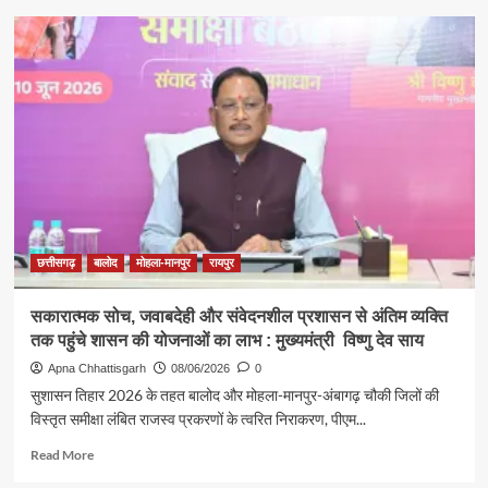
कौड़ूटोला
बना
प्लास्टिक
अपशिष्ट
प्रबंधन
का
आदर्श
मॉडल
छत्तीसगढ़
बालोद
मोहला-मानपुर
रायपुर
सकारात्मक सोच, जवाबदेही और संवेदनशील प्रशासन से अंतिम व्यक्ति
तक पहुंचे शासन की योजनाओं का लाभ : मुख्यमंत्री विष्णु देव साय
Apna Chhattisgarh
08/06/2026
0
सुशासन तिहार 2026 के तहत बालोद और मोहला-मानपुर-अंबागढ़ चौकी जिलों की
विस्तृत समीक्षा लंबित राजस्व प्रकरणों के त्वरित निराकरण, पीएम...
Read
Read More
more