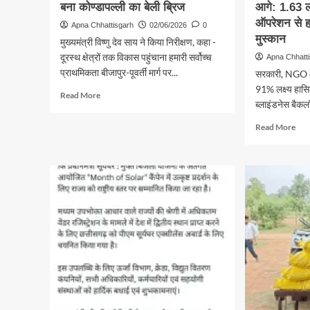
बना कोण्डापल्ली का बेली ब्रिज
आगे: 1.63 ल
ऑपरेशन से हज
Apna Chhattisgarh
02/06/2026
0
मुस्कान
मुख्यमंत्री विष्णु देव साय ने किया निरीक्षण, कहा -
दूरस्थ क्षेत्रों तक विकास पहुंचाना हमारी सर्वोच्च
Apna Chhatt
प्राथमिकता बीजापुर-पूवर्ती मार्ग पर...
सरकारी, NGO और
91% लक्ष्य हासि
Read
Read More
ब्लाइंडनेस बैकलॉ
more
about
Rea
Read More
विकास,
mor
विश्वास
abo
और
रोशन
सुशासन
लौटा
का
की
सेतु
मुहिम
बना
में
कोण्डापल्ली
छत्त
का
आगे:
बेली
1.6
ब्रिज
लाख
से
अधि
मोति