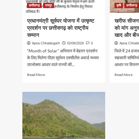
ऑपर
छत्तीसगढ़
रायपुर
कृषि
छत्तीसगढ़
से
हजारो
प्रधानमंत्री सूर्यघर योजना में उत्कृष्ट
खरीफ सीजन क
चेहरों
प्रदर्शन पर छत्तीसगढ़ को राष्ट्रीय
को मांग अनु
पर
सम्मान
खाद और बी
लौटी
मुस्
Apna Chhattisgarh
02/06/2026
0
Apna Chhatt
“Month of Solar” अभियान में बेहतर प्रदर्शन
जिले में 24 हज
के लिए मिलेगा पीएम सूर्यघर एक्सीलेंस अवार्ड मध्यम
सहकारी समितियों
उपभोक्ता आधार वाले राज्यों की...
आधार पर वितरण
Read
Rea
Read More
Read More
more
mor
about
abo
प्रधानमंत्री
खरी
सूर्यघर
सीज
योजना
की
में
तैयार
उत्कृष्ट
तेज,
प्रदर्शन
किसा
पर
को
छत्तीसगढ़
मांग
को
अनुस