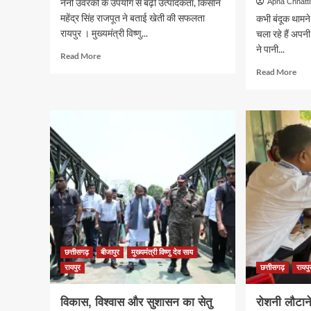
नैनो उर्वरकों के उपयोग से बढ़ी उत्पादकता, किसान
Apna Chhatt
महेंद्र सिंह राजपूत ने बताई खेती की सफलता
कभी बंदूक थामन
रायपुर । मुख्यमंत्री विष्णु...
चला रहे हैं अपनी
ने पानी...
Read
Read More
more
Rea
Read More
about
mor
सहकारी
abo
समिति
जब
से
मुख्य
समय
रुके
पर
एक
खाद-
छोटी
बीज
सी
मिलने
किरा
से
दुका
खेती
पर…
की
और
तैयारी
सामन
हुई
छत्तीसगढ़
बीजापुर
मुख्यमंत्री विष्णु देव साय
थी
आसान
बदल
रायपुर
छत्तीसगढ़
रायपु
की
बड़ी
विकास, विश्वास और सुशासन का सेतु
रोशनी लौटाने 
कहा