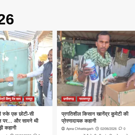
26
मंत्री विष्णु देव साय
रायपुर
छत्तीसगढ़
नारायणपुर
री रुके एक छोटी-सी
प्रगतिशील किसान खानेंद्र कुमेटी की
ान पर… और सामने थी
प्रेरणादायक कहानी
़ी कहानी
Apna Chhattisgarh
02/06/2026
0