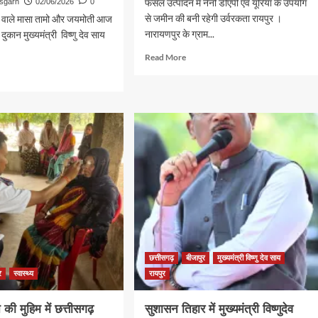
फसल उत्पादन में नैनो डीएपी एवं यूरिया के उपयोग
isgarh
02/06/2026
0
से जमीन की बनी रहेगी उर्वरकता रायपुर ।
े वाले मासा तामो और जयमोती आज
नारायणपुर के ग्राम...
 दुकान मुख्यमंत्री विष्णु देव साय
Read
Read More
more
d
about
e
प्रगतिशील
ut
किसान
खानेंद्र
मंत्री
कुमेटी
की
प्रेरणादायक
-
कहानी
ना
न
े
छत्तीसगढ़
बीजापुर
मुख्यमंत्री विष्णु देव साय
ाव
र
स्वास्थ्य
रायपुर
की मुहिम में छत्तीसगढ़
सुशासन तिहार में मुख्यमंत्री विष्णुदेव
नी