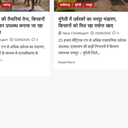
ेशन
:
रायगढ़
छत्तीसगढ़
मुंगेली
रायपुर
चौपाल
ं
में
ी तैयारियां तेज, किसानों
मुंगेली में उर्वरकों का भरपूर भंडारण,
सुनीं
सार उपलब्ध कराया जा रहा
किसानों को मिल रहा पर्याप्त खाद
ग्रामीणों
ज
की
Apna Chhattisgarh
02/06/2026
0
कान
समस्याएं
25 हजार मीट्रिक टन से अधिक रासायनिक उर्वरक
isgarh
02/06/2026
0
उपलब्ध, प्रशासन की कड़ी निगरानी में वितरण
ार टन से अधिक उर्वरक का भंडारण,
व्यवस्था रायपुर । मुंगेली जिले...
 के माध्यम से प्राथमिकता के
...
Read
Read More
more
d
about
e
मुंगेली
ut
में
फ
उर्वरकों
न
का
भरपूर
ियां
भंडारण,
किसानों
नों
को
मिल
रहा
ार