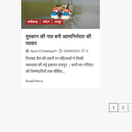
राष्ट्रीय
उपलब
सम्मान
करा
जा
रहा
छत्तीसगढ़
पर्यटन
रायपुर
खाद
और
मुस्कान की नाव बनी आत्मनिर्भरता की
बीज
पतवार
Apna Chhattisgarh
02/06/2026
0
पिलखा डैम की लहरों पर महिलाओं ने लिखी
सफलता की नई इबारत रायपुर । कभी घर-परिवार
की जिम्मेदारियों तक सीमित...
Read
Read More
more
about
मुस्कान
की
Post
1
2
नाव
बनी
pagin
आत्मनिर्भरता
की
पतवार