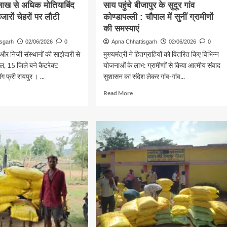
ाख से अधिक मोतियाबिंद
साय पहुंचे बीजापुर के सुदूर गांव
ारों चेहरों पर लौटी
कोण्डापल्ली : चौपाल में सुनीं ग्रामीणों
की समस्याएं
isgarh
02/06/2026
0
Apna Chhattisgarh
02/06/2026
0
 निजी संस्थानों की साझेदारी से
मुख्यमंत्री ने हितग्राहियों को वितरित किए विभिन्न
ल, 15 जिले बने कैटरेक्ट
योजनाओं के लाभ: ग्रामीणों से किया आत्मीय संवाद
ग फ्री रायपुर । ...
सुशासन का संदेश लेकर गांव-गांव...
d
Read
Read More
e
more
ut
about
ी
सुशासन
ने
तिहार
में
मुख्यमंत्री
विष्णुदेव
ीसगढ़
साय
पहुंचे
3
बीजापुर
के
सुदूर
क
गांव
याबिंद
कोण्डापल्ली