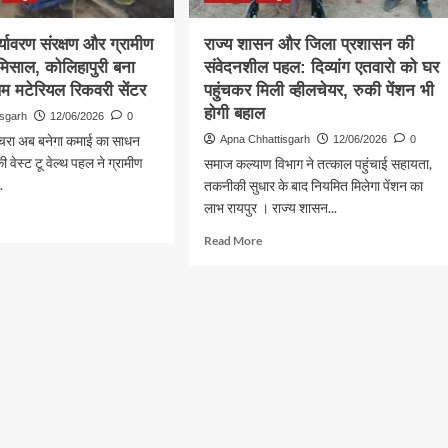
ेश
र्यावरण संरक्षण और ग्रामीण
राज्य शासन और जिला प्रशासन की
गी
मिसाल, कोलिहापुरी बना
संवेदनशील पहल: दिव्यांग एतवारो को घर
थम मटेरियल रिकवरी सेंटर
पहुंचकर मिली व्हीलचेयर, रुकी पेंशन भी
होगी बहाल
isgarh
12/06/2026
0
कचरा अब बनेगा कमाई का साधन
Apna Chhattisgarh
12/06/2026
0
 वेस्ट टू वेल्थ पहल ने ग्रामीण
समाज कल्याण विभाग ने तत्काल पहुंचाई सहायता,
.
तकनीकी सुधार के बाद नियमित मिलेगा पेंशन का
लाभ रायपुर । राज्य शासन...
d
e
Read
Read More
ut
more
about
ल:
राज्य
वरण
शासन
षण
और
जिला
ीण
प्रशासन
िता
की
संवेदनशील
ल,
पहल:
हापुरी
दिव्यांग