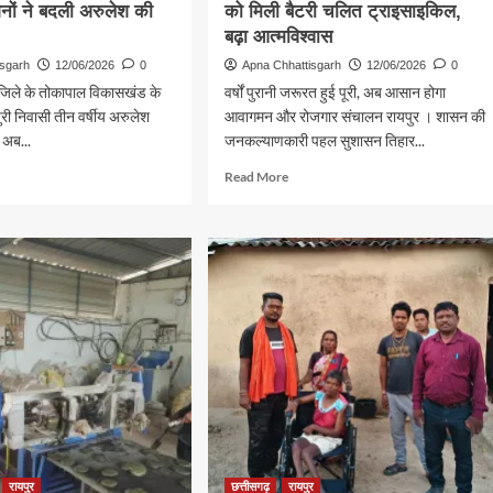
ों ने बदली अरुलेश की
को मिली बैटरी चलित ट्राइसाइकिल,
बढ़ा आत्मविश्वास
isgarh
12/06/2026
0
Apna Chhattisgarh
12/06/2026
0
 जिले के तोकापाल विकासखंड के
वर्षों पुरानी जरूरत हुई पूरी, अब आसान होगा
ुरी निवासी तीन वर्षीय अरुलेश
आवागमन और रोजगार संचालन रायपुर । शासन की
 अब...
जनकल्याणकारी पहल सुशासन तिहार...
d
Read
Read More
e
more
ut
about
सुशासन
तिहार
बना
संबल:
ार
पुरोचन
साहू
को
मिली
बैटरी
ल
चलित
शनों
ट्राइसाइकिल,
बढ़ा
ी
आत्मविश्वास
रायपुर
छत्तीसगढ़
रायपुर