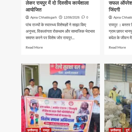
लेकर रायपुर में दो दिवसीय कार्यशाला
सफल ऑपरेशन
आयोजित
जिंदगी
Apna Chhattisgarh
12/06/2026
0
Apna Chhatt
पांच राज्यों के स्वास्थ्य विशेषज्ञों ने साझा किए
रायपुर । बस्तर
अनुभव, विकलांगता रोकथाम और सामाजिक भेदभाव
ग्राम छापर भानप
समाप्त करने पर विशेष जोर रायपुर...
बघेल के जीवन में
Read
Rea
Read More
Read More
more
mor
about
abo
कुष्ठ
जन्म
रोग
से
के
बंद
शून्य
थे
संक्रमण
मलद्व
लक्ष्य
और
को
मूत्र
लेकर
मार्ग,
रायपुर
दो
में
सफ
दो
ऑपरे
दिवसीय
ने
कार्यशाला
बदल
छत्तीसगढ़
रायपुर
छत्तीसगढ़
दुर्ग