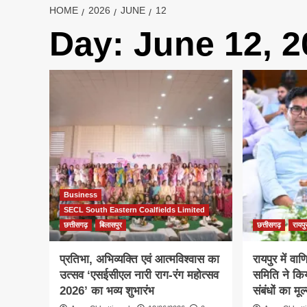
HOME
2026
JUNE
12
Day:
June 12, 2
Business
SECL South Eastern Coalfields Limited
छत्तीसगढ़
बिलासपुर
छत्तीसगढ़
रायपु
प्रतिभा, अभिव्यक्ति एवं आत्मविश्वास का
रायपुर में वा
उत्सव ‘एसईसीएल नारी राग-रंग महोत्सव
समिति ने किय
2026’ का भव्य शुभारंभ
संबंधों का मूल