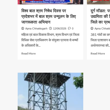
आयोजित
अरुल
की
विश्व बाल श्रम निषेध दिवस पर
दुर्ग मॉडल: प
जिंद
प्रदेशभर में बाल श्रम उन्मूलन के लिए
उद्यमिता की 
जागरूकता अभियान
जिले का प्र
Apna Chhattisgarh
12/06/2026
0
Apna Chhatt
महिला एवं बाल विकास विभाग, श्रम विभाग एवं जिला
381 गांवों का 
विधिक सेवा प्राधिकरण के संयुक्त प्रयास से बच्चों
जिला प्रशासन की
के अधिकारों के...
अर्थव्यवस्था को..
Read
Rea
Read More
Read More
more
mor
about
abo
विश्व
दुर्ग
बाल
मॉड
श्रम
पर्या
निषेध
संरक्
दिवस
और
पर
ग्राम
प्रदेशभर
उद्यम
में
की
बाल
मिसा
श्रम
कोलि