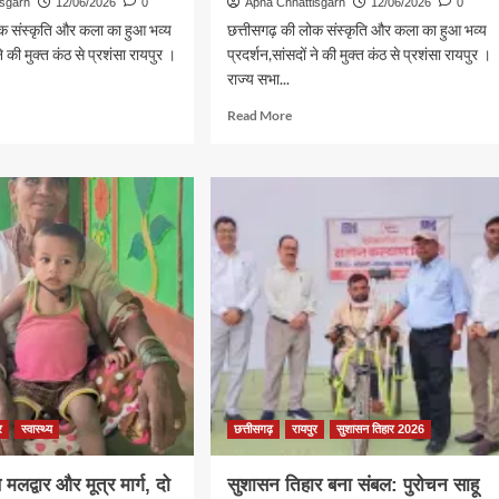
isgarh
12/06/2026
0
Apna Chhattisgarh
12/06/2026
0
ोक संस्कृति और कला का हुआ भव्य
छत्तीसगढ़ की लोक संस्कृति और कला का हुआ भव्य
ने की मुक्त कंठ से प्रशंसा रायपुर ।
प्रदर्शन,सांसदों ने की मुक्त कंठ से प्रशंसा रायपुर ।
राज्य सभा...
d
Read
Read More
e
more
ut
about
ुर
रायपुर
में
ज्य
वाणिज्य
ी
संबंधी
ीय
संसदीय
यी
स्थायी
ति
समिति
ने
ा
किया
-
भारत-
िका
अमेरिका
ार
व्यापार
ं
संबंधों
र
स्वास्थ्य
छत्तीसगढ़
रायपुर
सुशासन तिहार 2026
का
ांकन
मूल्यांकन
े मलद्वार और मूत्र मार्ग, दो
सुशासन तिहार बना संबल: पुरोचन साहू