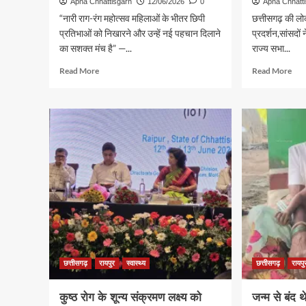
Apna Chhattisgarh
12/06/2026
0
Apna Chhatt
“नारी राग-रंग महोत्सव महिलाओं के भीतर छिपी
छत्तीसगढ़ की ल
प्रतिभाओं को निखारने और उन्हें नई पहचान दिलाने
प्रदर्शन,सांसदों 
का सशक्त मंच है” —...
राज्य सभा...
Read
Rea
Read More
Read More
more
mor
about
abo
प्रतिभा,
रायप
अभिव्यक्ति
में
एवं
वाणि
आत्मविश्वास
संबंध
का
संसद
उत्सव
स्था
‘एसईसीएल
समि
नारी
ने
राग-
किय
रंग
भारत
महोत्सव
अमेर
2026’
व्याप
का
संबंधो
छत्तीसगढ़
रायपुर
स्वास्थ्य
छत्तीसगढ़
रायपु
भव्य
का
शुभारंभ
मूल्य
कुष्ठ रोग के शून्य संक्रमण लक्ष्य को
जन्म से बंद थ