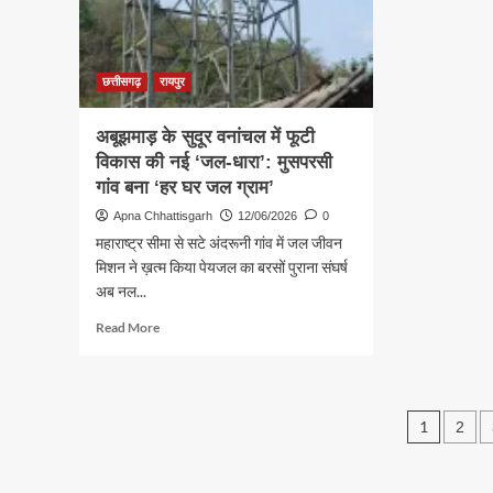
उन्मूलन
बना
के
जिले
लिए
का
जागरूकता
प्रथ
छत्तीसगढ़
रायपुर
अभियान
मटेर
रिकव
​अबूझमाड़ के सुदूर वनांचल में फूटी
सेंटर
विकास की नई ‘जल-धारा’: मुसपरसी
गांव बना ‘हर घर जल ग्राम’
Apna Chhattisgarh
12/06/2026
0
महाराष्ट्र सीमा से सटे अंदरूनी गांव में जल जीवन
मिशन ने ख़त्म किया पेयजल का बरसों पुराना संघर्ष
अब नल...
Read
Read More
more
about
अबूझमाड़
Post
1
2
के
सुदूर
pagin
वनांचल
में