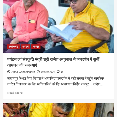
विजेता
लिए
ज्ञानेश्वरी
रवाना
यादव
से
शिक्षा
मंत्री
गजेंद्र
यादव
ने
की
छत्तीसगढ़
पर्यटन
रायपुर
आत्मीय
मुलाकात
पर्यटन एवं संस्कृति मंत्री श्री राजेश अग्रवाल ने जनदर्शन में सुनीं
आमजन की समस्याएं
Apna Chhattisgarh
03/08/2026
0
लखनपुर स्थित निज निवास में आयोजित जनदर्शन में बड़ी संख्या में पहुंचे नागरिक
त्वरित निराकरण के लिए अधिकारियों को दिए आवश्यक निर्देश रायपुर । प्रदेश...
Read
Read More
more
about
पर्यटन
एवं
संस्कृति