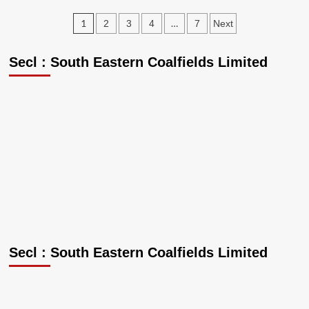
के
तहत
Posts
1
…
2
3
4
7
Next
मुख्यमंत्री
pagination
विष्णु
देव
Secl : South Eastern Coalfields Limited
साय
पहुँचे
अबूझमाड़
के
गारपा,
जन
चौपाल
में
ग्रामीणों
से
किया
सीधा
संवाद
Secl : South Eastern Coalfields Limited