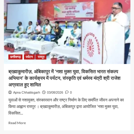
प्रथम
सोमवार
पर
कैबिनेट
मंत्री
श्री
राजेश
अग्रवाल
ने
लखनपुर
छत्तीसगढ़
पर्यटन
रायपुर
शिव
मंदिर
ब्रह्माकुमारीज़, अंबिकापुर में ‘नशा मुक्त युवा, विकसित भारत संकल्प
में
अभियान’ के कार्यक्रम में पर्यटन, संस्कृति एवं धर्मस्व मंत्री श्री राजेश
विधि-
विधान
अग्रवाल हुए शामिल
से
Apna Chhattisgarh
03/08/2026
0
किया
युवाओं से नशामुक्त, संस्कारवान और राष्ट्र निर्माण के लिए समर्पित जीवन अपनाने का
जलाभिषेक,
किया आह्वान रायपुर । ब्रह्माकुमारीज़, अंबिकापुर द्वारा आयोजित ’नशा मुक्त युवा,
प्रदेशवासियों
विकसित...
के
सुख,
Read
Read More
शांति,
more
समृद्धि
about