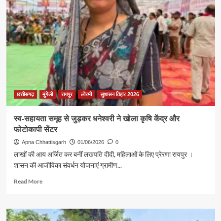
वाली
रानी
यादव
बनी
गांव
की
सफल
महिला
व्यवसायी
छत्तीसगढ़
मुंगेली
रायपुर
लोरमी
सुशासन तिहार 2026
स्व-सहायता समूह से जुड़कर धनेश्वरी ने खोला कृषि केंद्र और
फोटोकापी सेंटर
Apna Chhattisgarh
01/06/2026
0
लाखों की आय अर्जित कर बनीं लखपति दीदी, महिलाओं के लिए प्रेरणा रायपुर ।
शासन की आजीविका संवर्धन योजनाएं ग्रामीण...
Read
Read More
more
about
स्व-
सहायता