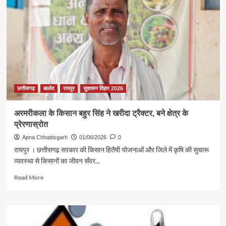
निधिरू
सहायता
राशि
से
आसान
हुई
खेती
छत्तीसगढ़
बालोद
रायपुर
सुशासन तिहार 2026
अरमरीकला के किसान बहुर सिंह ने खरीदा ट्रैक्टर, बने क्षेत्र के
प्रेरणास्रोत
Apna Chhattisgarh
01/06/2026
0
रायपुर । छत्तीसगढ़ सरकार की किसान हितैषी योजनाओं और जिले में कृषि की सुचारू
व्यवस्था से किसानों का जीवन सँवर...
Read
Read More
more
about
अरमरीकला
के
किसान