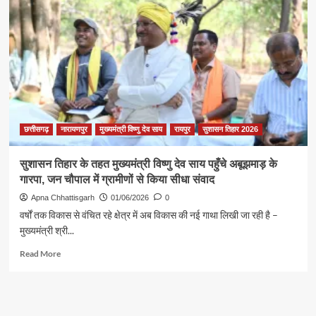
की
उम्मीदों
को
मिलेगी
नई
रोशनी
छत्तीसगढ़
नारायणपुर
मुख्यमंत्री विष्णु देव साय
रायपुर
सुशासन तिहार 2026
सुशासन तिहार के तहत मुख्यमंत्री विष्णु देव साय पहुँचे अबूझमाड़ के
गारपा, जन चौपाल में ग्रामीणों से किया सीधा संवाद
Apna Chhattisgarh
01/06/2026
0
वर्षों तक विकास से वंचित रहे क्षेत्र में अब विकास की नई गाथा लिखी जा रही है –
मुख्यमंत्री श्री...
Read
Read More
more
about
सुशासन
तिहार