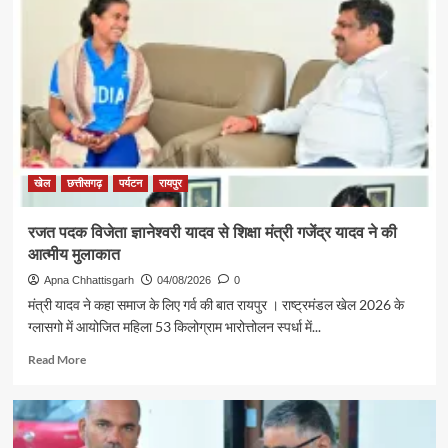
संस्कृति
मंत्री
श्री
राजेश
अग्रवाल
की
पहल
से
सरगुजा
संभाग
खेल
छत्तीसगढ़
पर्यटन
रायपुर
के
850
रजत पदक विजेता ज्ञानेश्वरी यादव से शिक्षा मंत्री गजेंद्र यादव ने की
श्रद्धालु
आत्मीय मुलाकात
भारत
गौरव
Apna Chhattisgarh
04/08/2026
0
ट्रेन
मंत्री यादव ने कहा समाज के लिए गर्व की बात रायपुर । राष्ट्रमंडल खेल 2026 के
से
ग्लासगो में आयोजित महिला 53 किलोग्राम भारोत्तोलन स्पर्धा में...
रामलला
एवं
Read
Read More
बाबा
more
विश्वनाथ
about
के
रजत
दर्शन
पदक
के