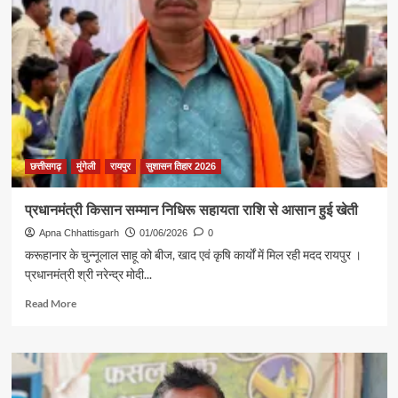
हितैषी
योजनाओं
से
टोमन
साहू
की
संवरी
खेती
छत्तीसगढ़
मुंगेली
रायपुर
सुशासन तिहार 2026
प्रधानमंत्री किसान सम्मान निधिरू सहायता राशि से आसान हुई खेती
Apna Chhattisgarh
01/06/2026
0
करूहानार के चुन्नूलाल साहू को बीज, खाद एवं कृषि कार्यों में मिल रही मदद रायपुर ।
प्रधानमंत्री श्री नरेन्द्र मोदी...
Read
Read More
more
about
प्रधानमंत्री
किसान
सम्मान