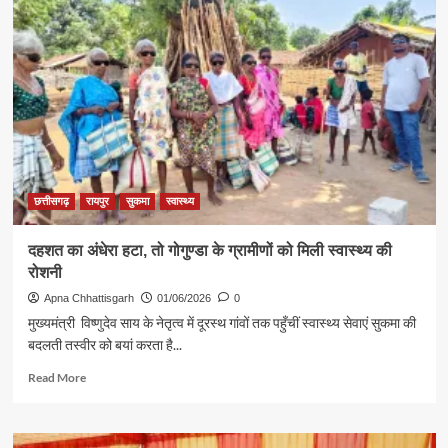
समूह
से
जुड़कर
धनेश्वरी
ने
खोला
कृषि
केंद्र
और
फोटोकापी
सेंटर
छत्तीसगढ़
रायपुर
सुकमा
स्वास्थ्य
दहशत का अंधेरा हटा, तो गोगुण्डा के ग्रामीणों को मिली स्वास्थ्य की
रोशनी
Apna Chhattisgarh
01/06/2026
0
मुख्यमंत्री विष्णुदेव साय के नेतृत्व में दूरस्थ गांवों तक पहुँचीं स्वास्थ्य सेवाएं सुकमा की
बदलती तस्वीर को बयां करता है...
Read
Read More
more
about
दहशत