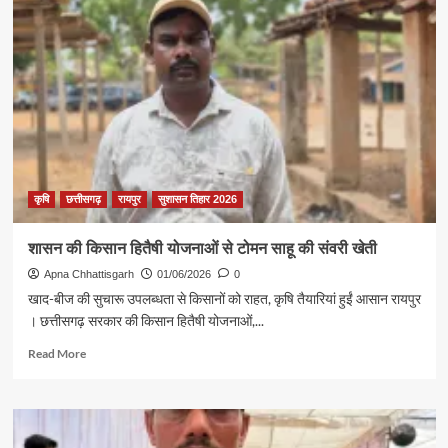
जिले
में
“खेत
बचाओ
अभियान”
का
शुभारंभ
कृषि
छत्तीसगढ़
रायपुर
सुशासन तिहार 2026
शासन की किसान हितैषी योजनाओं से टोमन साहू की संवरी खेती
Apna Chhattisgarh
01/06/2026
0
खाद-बीज की सुचारू उपलब्धता से किसानों को राहत, कृषि तैयारियां हुईं आसान रायपुर
। छत्तीसगढ़ सरकार की किसान हितैषी योजनाओं,...
Read
Read More
more
about
शासन
की
किसान