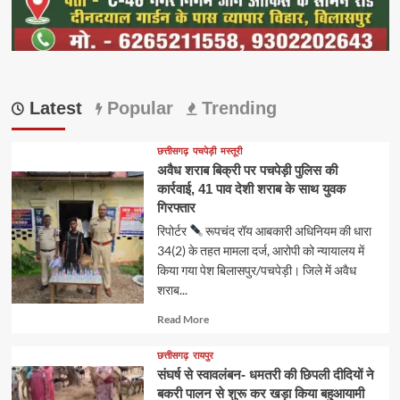
Latest
Popular
Trending
छत्तीसगढ़
पचपेड़ी
मस्तूरी
अवैध शराब बिक्री पर पचपेड़ी पुलिस की
कार्रवाई, 41 पाव देशी शराब के साथ युवक
गिरफ्तार
रिपोर्टर
रूपचंद रॉय आबकारी अधिनियम की धारा
34(2) के तहत मामला दर्ज, आरोपी को न्यायालय में
किया गया पेश बिलासपुर/पचपेड़ी। जिले में अवैध
शराब...
Read
Read More
more
about
छत्तीसगढ़
रायपुर
संघर्ष से स्वावलंबन- धमतरी की छिपली दीदियों ने
बकरी पालन से शुरू कर खड़ा किया बहुआयामी