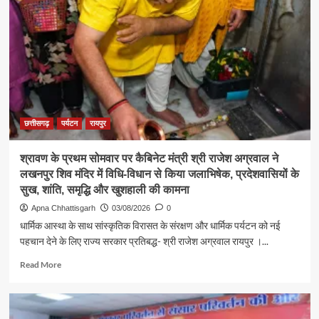
मंत्री
श्री
राजेश
अग्रवाल
ने
जनदर्शन
में
सुनीं
आमजन
छत्तीसगढ़
पर्यटन
रायपुर
की
समस्याएं
श्रावण के प्रथम सोमवार पर कैबिनेट मंत्री श्री राजेश अग्रवाल ने
लखनपुर शिव मंदिर में विधि-विधान से किया जलाभिषेक, प्रदेशवासियों के
सुख, शांति, समृद्धि और खुशहाली की कामना
Apna Chhattisgarh
03/08/2026
0
धार्मिक आस्था के साथ सांस्कृतिक विरासत के संरक्षण और धार्मिक पर्यटन को नई
पहचान देने के लिए राज्य सरकार प्रतिबद्ध- श्री राजेश अग्रवाल रायपुर ।...
Read
Read More
more
about
श्रावण
के