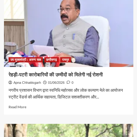
एवं
त्रि-
स्तरीय
पंचायतों
के
आम/
उप
निर्वाचन
हेतु
मतदान
शांतिपूर्ण
उप मुख्यमंत्री : अरुण साव
छत्तीसगढ़
रायपुर
रूप
से
रेहड़ी-पटरी कारोबारियों की उम्मीदों को मिलेगी नई रोशनी
संपन्न
Apna Chhattisgarh
01/06/2026
0
नगरीय प्रशासन विभाग द्वारा स्वनिधि महोत्सव और लोक कल्याण मेले का आयोजन
स्ट्रीट वेंडर्स की आर्थिक सहायता, डिजिटल सशक्तीकरण और...
Read
Read More
more
about
रेहड़ी-
पटरी
कारोबारियों