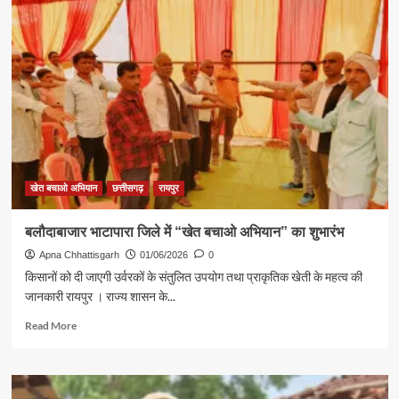
का
अंधेरा
हटा,
तो
गोगुण्डा
के
ग्रामीणों
को
मिली
स्वास्थ्य
की
रोशनी
खेत बचाओ अभियान
छत्तीसगढ़
रायपुर
बलौदाबाजार भाटापारा जिले में “खेत बचाओ अभियान” का शुभारंभ
Apna Chhattisgarh
01/06/2026
0
किसानों को दी जाएगी उर्वरकों के संतुलित उपयोग तथा प्राकृतिक खेती के महत्व की
जानकारी रायपुर । राज्य शासन के...
Read
Read More
more
about
बलौदाबाजार
भाटापारा