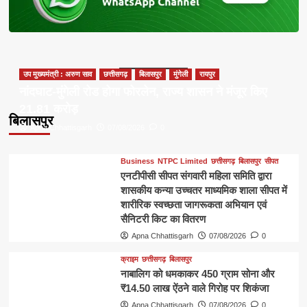
उप मुख्यमंत्री : अरुण साव
छत्तीसगढ़
बिलासपुर
मुंगेली
रायपुर
नांदघाट-मुंगेली रोड होगा फोरलेन, राज्य शासन ने मंजूर किए
21.81 करोड़
बिलासपुर
Apna Chhattisgarh
07/08/2026
0
Business
NTPC Limited
छत्तीसगढ़
बिलासपुर
सीपत
एनटीपीसी सीपत संगवारी महिला समिति द्वारा
शासकीय कन्या उच्चतर माध्यमिक शाला सीपत में
शारीरिक स्वच्छता जागरूकता अभियान एवं
सैनिटरी किट का वितरण
Apna Chhattisgarh
07/08/2026
0
क्राइम
छत्तीसगढ़
बिलासपुर
नाबालिग को धमकाकर 450 ग्राम सोना और
₹14.50 लाख ऐंठने वाले गिरोह पर शिकंजा
Apna Chhattisgarh
07/08/2026
0