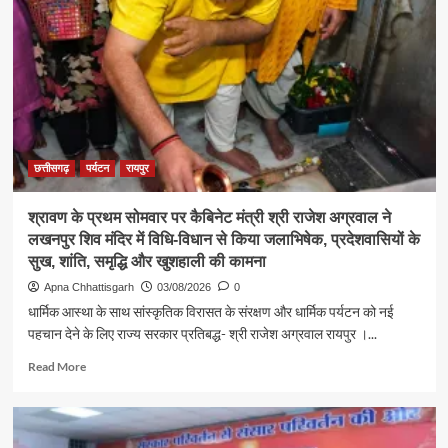
मंत्री
श्री
राजेश
अग्रवाल
ने
जनदर्शन
में
सुनीं
आमजन
छत्तीसगढ़
पर्यटन
रायपुर
की
समस्याएं
श्रावण के प्रथम सोमवार पर कैबिनेट मंत्री श्री राजेश अग्रवाल ने
लखनपुर शिव मंदिर में विधि-विधान से किया जलाभिषेक, प्रदेशवासियों के
सुख, शांति, समृद्धि और खुशहाली की कामना
Apna Chhattisgarh
03/08/2026
0
धार्मिक आस्था के साथ सांस्कृतिक विरासत के संरक्षण और धार्मिक पर्यटन को नई
पहचान देने के लिए राज्य सरकार प्रतिबद्ध- श्री राजेश अग्रवाल रायपुर ।...
Read
Read More
more
about
श्रावण
के