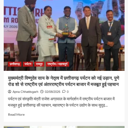
ब्रह्माकुमारीज़,
खुशहाली
अंबिकापुर
की
में
कामना
‘नशा
मुक्त
युवा,
विकसित
भारत
संकल्प
अभियान’
के
कार्यक्रम
छत्तीसगढ़
पर्यटन
रायपुर
राष्ट्रीय / महत्वपूर्ण
में
पर्यटन,
मुख्यमंत्री विष्णुदेव साय के नेतृत्व में छत्तीसगढ़ पर्यटन को नई उड़ान, पुणे
संस्कृति
रोड शो से राष्ट्रीय एवं अंतरराष्ट्रीय पर्यटन बाजार में मजबूत हुई पहचान
एवं
धर्मस्व
Apna Chhattisgarh
02/08/2026
0
मंत्री
पर्यटन एवं संस्कृति मंत्री राजेश अग्रवाल के मार्गदर्शन में राष्ट्रीय पर्यटन बाजार में
श्री
मजबूत हुई छत्तीसगढ़ की पहचान, महाराष्ट्र के पर्यटन उद्योग के साथ सुदृढ़...
राजेश
अग्रवाल
Read
Read More
हुए
more
शामिल
about