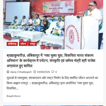
प्रथम
सोमवार
पर
कैबिनेट
मंत्री
श्री
राजेश
अग्रवाल
ने
लखनपुर
छत्तीसगढ़
पर्यटन
रायपुर
शिव
मंदिर
ब्रह्माकुमारीज़, अंबिकापुर में ‘नशा मुक्त युवा, विकसित भारत संकल्प
में
अभियान’ के कार्यक्रम में पर्यटन, संस्कृति एवं धर्मस्व मंत्री श्री राजेश
विधि-
विधान
अग्रवाल हुए शामिल
से
Apna Chhattisgarh
03/08/2026
0
किया
युवाओं से नशामुक्त, संस्कारवान और राष्ट्र निर्माण के लिए समर्पित जीवन अपनाने का
जलाभिषेक,
किया आह्वान रायपुर । ब्रह्माकुमारीज़, अंबिकापुर द्वारा आयोजित ’नशा मुक्त युवा,
प्रदेशवासियों
विकसित...
के
सुख,
Read
Read More
शांति,
more
समृद्धि
about
और