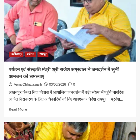
ज्ञानेश्वरी
यादव
से
शिक्षा
मंत्री
गजेंद्र
यादव
ने
की
छत्तीसगढ़
पर्यटन
रायपुर
आत्मीय
मुलाकात
पर्यटन एवं संस्कृति मंत्री श्री राजेश अग्रवाल ने जनदर्शन में सुनीं
आमजन की समस्याएं
Apna Chhattisgarh
03/08/2026
0
लखनपुर स्थित निज निवास में आयोजित जनदर्शन में बड़ी संख्या में पहुंचे नागरिक
त्वरित निराकरण के लिए अधिकारियों को दिए आवश्यक निर्देश रायपुर । प्रदेश...
Read
Read More
more
about
पर्यटन
एवं
संस्कृति