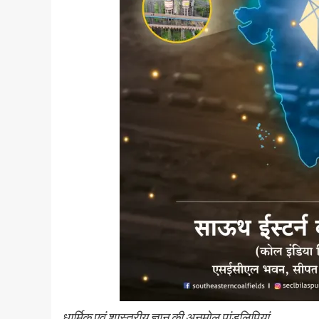
धार्मिक एवं शास्त्रीय ज्ञान की अनमोल पांडुलिपियां