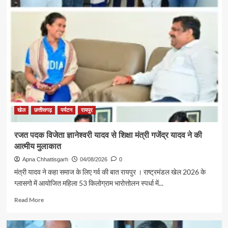
पर्यटन
एवं
संस्कृति
मंत्री
श्री
राजेश
अग्रवाल
की
पहल
से
सरगुजा
संभाग
खेल
छत्तीसगढ़
पर्यटन
रायपुर
के
850
रजत पदक विजेता ज्ञानेश्वरी यादव से शिक्षा मंत्री गजेंद्र यादव ने की
श्रद्धालु
आत्मीय मुलाकात
भारत
गौरव
Apna Chhattisgarh
04/08/2026
0
ट्रेन
मंत्री यादव ने कहा समाज के लिए गर्व की बात रायपुर । राष्ट्रमंडल खेल 2026 के
से
ग्लासगो में आयोजित महिला 53 किलोग्राम भारोत्तोलन स्पर्धा में...
रामलला
एवं
Read
Read More
बाबा
more
विश्वनाथ
about
के
रजत