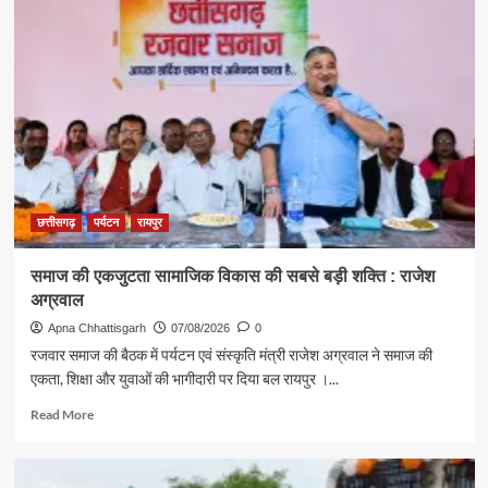
एवं
संस्कृति
मंत्री
राजेश
अग्रवाल
ने
दिया
स्वदेशी
अपनाने
का
संदेश
छत्तीसगढ़
पर्यटन
रायपुर
समाज की एकजुटता सामाजिक विकास की सबसे बड़ी शक्ति : राजेश
अग्रवाल
Apna Chhattisgarh
07/08/2026
0
रजवार समाज की बैठक में पर्यटन एवं संस्कृति मंत्री राजेश अग्रवाल ने समाज की
एकता, शिक्षा और युवाओं की भागीदारी पर दिया बल रायपुर ।...
Read
Read More
more
about
समाज