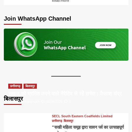
Read More
more
about
Join WhatsApp Channel
छत्तीसगढ़
बिलासपुर
समाज को भ्रमित करने वाले नैरेटिव से रहें सचेत : कैलाश चंद्र
बिलासपुर
Apna Chhattisgarh
08/08/2026
0
SECL South Eastern Coalfields Limited
छत्तीसगढ़
बिलासपुर
“सखी महिला समूह द्वारा सावन पर्व का उत्साहपूर्ण