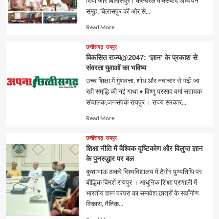
दिया जोर बिलासपुर। कल्चरल मार्क्सवाद अध्ययन
समूह, बिलासपुर की ओर से...
Read
Read More
more
about
छत्तीसगढ़
रायपुर
विकसित राज्य@2047: ‘ज्ञान’ के प्रकाश से
संवरता युवाओं का भविष्य
उच्च शिक्षा में गुणवत्ता, शोध और नवाचार से गढ़ी जा
रही समृद्धि की नई गाथा • विष्णु प्रसाद वर्मा सहायक
संचालक,जनसंपर्क रायपुर । राज्य सरकार...
Read
Read More
more
about
छत्तीसगढ़
रायपुर
शिक्षा नीति में वैश्विक दृष्टिकोण और विलुप्त ज्ञान
के पुनरुद्धार पर बल
कुशाभाऊ ठाकरे विश्वविद्यालय में टैगोर पुण्यतिथि पर
बौद्धिक विमर्श रायपुर । आधुनिक शिक्षा प्रणाली में
भारतीय ज्ञान परंपरा का समावेश छात्रों के सर्वांगीण
विकास, नैतिक...
Read