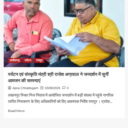
दर्शन
पदक
के
विजेता
लिए
ज्ञानेश्वरी
रवाना
यादव
से
शिक्षा
मंत्री
गजेंद्र
यादव
ने
की
छत्तीसगढ़
पर्यटन
रायपुर
आत्मीय
मुलाकात
पर्यटन एवं संस्कृति मंत्री श्री राजेश अग्रवाल ने जनदर्शन में सुनीं
आमजन की समस्याएं
Apna Chhattisgarh
03/08/2026
0
लखनपुर स्थित निज निवास में आयोजित जनदर्शन में बड़ी संख्या में पहुंचे नागरिक
त्वरित निराकरण के लिए अधिकारियों को दिए आवश्यक निर्देश रायपुर । प्रदेश...
Read
Read More
more
about
पर्यटन