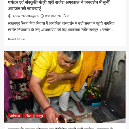
पर्यटन एवं संस्कृति मंत्री श्री राजेश अग्रवाल ने जनदर्शन में सुनीं
आमजन की समस्याएं
Apna Chhattisgarh
03/08/2026
0
लखनपुर स्थित निज निवास में आयोजित जनदर्शन में बड़ी संख्या में पहुंचे नागरिक
त्वरित निराकरण के लिए अधिकारियों को दिए आवश्यक निर्देश रायपुर । प्रदेश...
Read
Read More
more
about
पर्यटन
एवं
संस्कृति
मंत्री
श्री
राजेश
अग्रवाल
ने
जनदर्शन
में
सुनीं
आमजन
छत्तीसगढ़
पर्यटन
रायपुर
की
समस्याएं