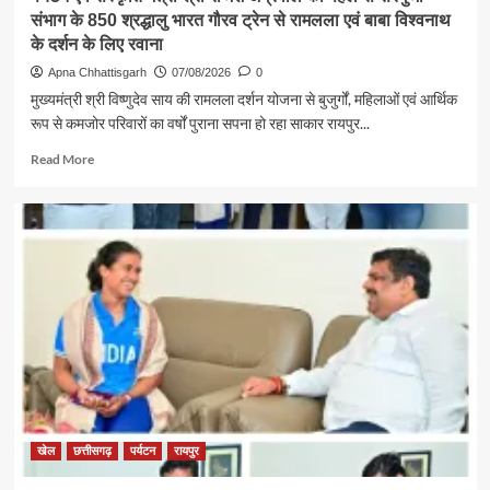
संभाग के 850 श्रद्धालु भारत गौरव ट्रेन से रामलला एवं बाबा विश्वनाथ
के दर्शन के लिए रवाना
Apna Chhattisgarh
07/08/2026
0
मुख्यमंत्री श्री विष्णुदेव साय की रामलला दर्शन योजना से बुजुर्गों, महिलाओं एवं आर्थिक
रूप से कमजोर परिवारों का वर्षों पुराना सपना हो रहा साकार रायपुर...
Read
Read More
more
about
पर्यटन
एवं
संस्कृति
मंत्री
श्री
राजेश
अग्रवाल
की
पहल
से
सरगुजा
संभाग
खेल
छत्तीसगढ़
पर्यटन
रायपुर
के
850