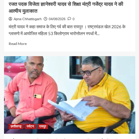
रजत पदक विजेता ज्ञानेश्वरी यादव से शिक्षा मंत्री गजेंद्र यादव ने की
श्रद्धालु
आत्मीय मुलाकात
भारत
गौरव
Apna Chhattisgarh
04/08/2026
0
ट्रेन
मंत्री यादव ने कहा समाज के लिए गर्व की बात रायपुर । राष्ट्रमंडल खेल 2026 के
से
ग्लासगो में आयोजित महिला 53 किलोग्राम भारोत्तोलन स्पर्धा में...
रामलला
एवं
Read
Read More
बाबा
more
विश्वनाथ
about
के
रजत
दर्शन
पदक
के
विजेता
लिए
ज्ञानेश्वरी
रवाना
यादव
से
शिक्षा
मंत्री
गजेंद्र
यादव
ने
की
छत्तीसगढ़
पर्यटन
रायपुर
आत्मीय
मुलाकात