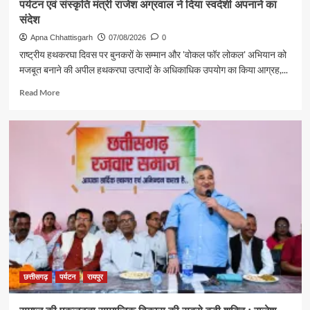
पर्यटन एवं संस्कृति मंत्री राजेश अग्रवाल ने दिया स्वदेशी अपनाने का
संदेश
Apna Chhattisgarh
07/08/2026
0
राष्ट्रीय हथकरघा दिवस पर बुनकरों के सम्मान और 'वोकल फॉर लोकल' अभियान को
मजबूत बनाने की अपील हथकरघा उत्पादों के अधिकाधिक उपयोग का किया आग्रह,...
Read
Read More
more
about
पर्यटन
एवं
संस्कृति
मंत्री
राजेश
अग्रवाल
ने
दिया
स्वदेशी
अपनाने
का
संदेश
छत्तीसगढ़
पर्यटन
रायपुर