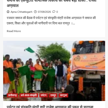
समाज की एकजुटता सामाजिक विकास की सबसे बड़ी शक्ति : राजेश
अग्रवाल
Apna Chhattisgarh
07/08/2026
0
रजवार समाज की बैठक में पर्यटन एवं संस्कृति मंत्री राजेश अग्रवाल ने समाज की
एकता, शिक्षा और युवाओं की भागीदारी पर दिया बल रायपुर ।...
Read
Read More
more
about
समाज
की
एकजुटता
सामाजिक
विकास
की
सबसे
बड़ी
शक्ति
:
राजेश
अग्रवाल
छत्तीसगढ़
धर्म-कला-संस्कृति
पर्यटन
रायपुर
सरगुजा
पर्यटन एवं संस्कृति मंत्री श्री राजेश अग्रवाल की पहल से सरगुजा