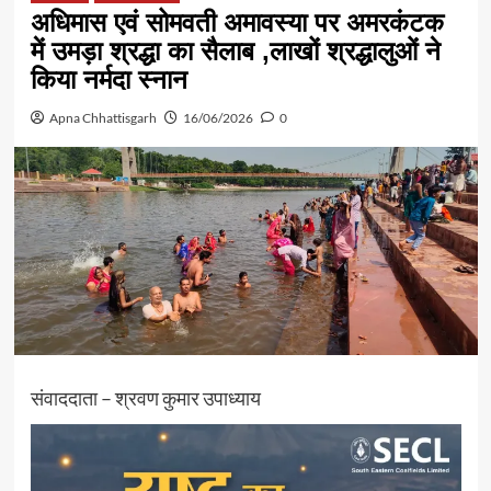
अधिमास एवं सोमवती अमावस्या पर अमरकंटक
में उमड़ा श्रद्धा का सैलाब ,लाखों श्रद्धालुओं ने
किया नर्मदा स्नान
Apna Chhattisgarh
16/06/2026
0
संवाददाता – श्रवण कुमार उपाध्याय