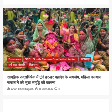
Business
SECL South Eastern Coalfields Limited
छत्तीसगढ़
धर्म-कला-संस्कृति
बिलासपुर
सामूहिक रुद्राभिषेक में गूंजे हर-हर महादेव के जयघोष, महिला कल्याण
समाज ने की सुख-समृद्धि की कामना
Apna Chhattisgarh
05/08/2026
0