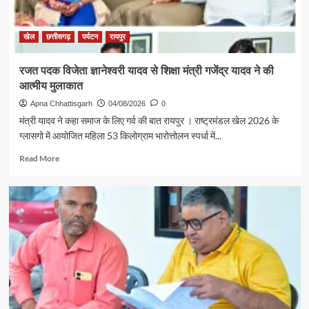
से
सरगुजा
संभाग
खेल
छत्तीसगढ़
पर्यटन
रायपुर
के
850
रजत पदक विजेता ज्ञानेश्वरी यादव से शिक्षा मंत्री गजेंद्र यादव ने की
श्रद्धालु
आत्मीय मुलाकात
भारत
गौरव
Apna Chhattisgarh
04/08/2026
0
ट्रेन
मंत्री यादव ने कहा समाज के लिए गर्व की बात रायपुर । राष्ट्रमंडल खेल 2026 के
से
ग्लासगो में आयोजित महिला 53 किलोग्राम भारोत्तोलन स्पर्धा में...
रामलला
एवं
Read
Read More
बाबा
more
विश्वनाथ
about
के
रजत
दर्शन
पदक
के
विजेता
लिए
ज्ञानेश्वरी
रवाना
यादव
से
शिक्षा
मंत्री
गजेंद्र