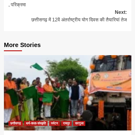
navigation
, परिक्रमा
Next:
छत्तीसगढ़ में 12वें अंतर्राष्ट्रीय योग दिवस की तैयारियां तेज
More Stories
छत्तीसगढ़
धर्म-कला-संस्कृति
पर्यटन
रायपुर
सरगुजा