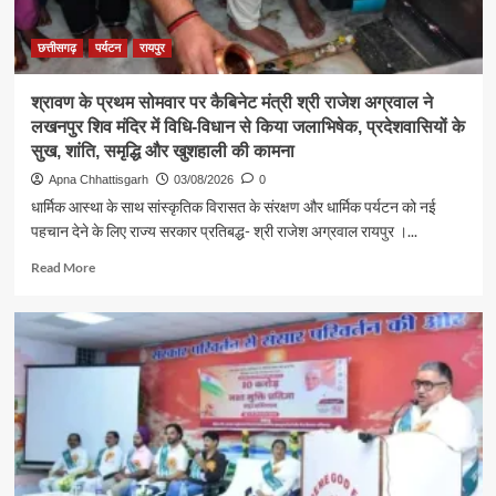
में
सुनीं
आमजन
छत्तीसगढ़
पर्यटन
रायपुर
की
समस्याएं
श्रावण के प्रथम सोमवार पर कैबिनेट मंत्री श्री राजेश अग्रवाल ने
लखनपुर शिव मंदिर में विधि-विधान से किया जलाभिषेक, प्रदेशवासियों के
सुख, शांति, समृद्धि और खुशहाली की कामना
Apna Chhattisgarh
03/08/2026
0
धार्मिक आस्था के साथ सांस्कृतिक विरासत के संरक्षण और धार्मिक पर्यटन को नई
पहचान देने के लिए राज्य सरकार प्रतिबद्ध- श्री राजेश अग्रवाल रायपुर ।...
Read
Read More
more
about
श्रावण
के
प्रथम
सोमवार
पर
कैबिनेट
मंत्री
श्री
राजेश