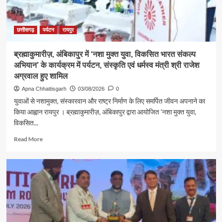
अग्रवाल
ने
लखनपुर
छत्तीसगढ़
पर्यटन
रायपुर
शिव
मंदिर
ब्रह्माकुमारीज़, अंबिकापुर में ‘नशा मुक्त युवा, विकसित भारत संकल्प
में
अभियान’ के कार्यक्रम में पर्यटन, संस्कृति एवं धर्मस्व मंत्री श्री राजेश
विधि-
विधान
अग्रवाल हुए शामिल
से
Apna Chhattisgarh
03/08/2026
0
किया
युवाओं से नशामुक्त, संस्कारवान और राष्ट्र निर्माण के लिए समर्पित जीवन अपनाने का
जलाभिषेक,
किया आह्वान रायपुर । ब्रह्माकुमारीज़, अंबिकापुर द्वारा आयोजित ’नशा मुक्त युवा,
प्रदेशवासियों
विकसित...
के
सुख,
Read
Read More
शांति,
more
समृद्धि
about
और
ब्रह्माकुमारीज़,
खुशहाली
अंबिकापुर
की
में
कामना
‘नशा
मुक्त
युवा,