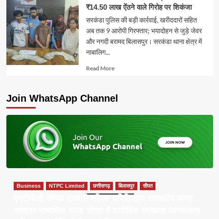
₹14.50 लाख ऐंठने वाले गिरोह पर शिकंजा
सरकंडा पुलिस की बड़ी कार्रवाई, खरीददारों सहित
अब तक 9 आरोपी गिरफ्तार; भयादोहन से जुड़े जेवर
और नगदी बरामद बिलासपुर। सरकंडा थाना क्षेत्र में
नाबालिग...
Read
Read More
more
about
Join WhatsApp Channel
Business
NTPC Limited
छत्तीसगढ़
बिलासपुर
सीपत
एनटीपीसी सीपत संगवारी महिला समिति द्वारा शासकीय कन्या
उच्चतर माध्यमिक शाला सीपत में शारीरिक स्वच्छता जागरूकता