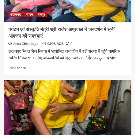
यादव
ने
की
छत्तीसगढ़
पर्यटन
रायपुर
आत्मीय
मुलाकात
पर्यटन एवं संस्कृति मंत्री श्री राजेश अग्रवाल ने जनदर्शन में सुनीं
आमजन की समस्याएं
Apna Chhattisgarh
03/08/2026
0
लखनपुर स्थित निज निवास में आयोजित जनदर्शन में बड़ी संख्या में पहुंचे नागरिक
त्वरित निराकरण के लिए अधिकारियों को दिए आवश्यक निर्देश रायपुर । प्रदेश...
Read
Read More
more
about
पर्यटन
एवं
संस्कृति
मंत्री
श्री
राजेश
अग्रवाल
ने
जनदर्शन