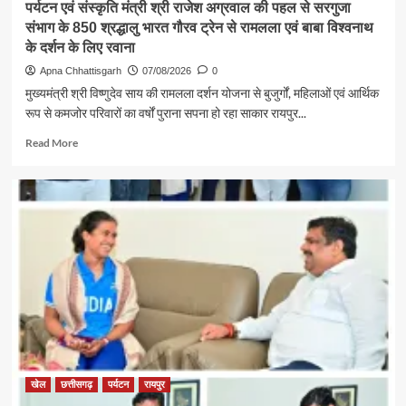
पर्यटन एवं संस्कृति मंत्री श्री राजेश अग्रवाल की पहल से सरगुजा
संभाग के 850 श्रद्धालु भारत गौरव ट्रेन से रामलला एवं बाबा विश्वनाथ
के दर्शन के लिए रवाना
Apna Chhattisgarh
07/08/2026
0
मुख्यमंत्री श्री विष्णुदेव साय की रामलला दर्शन योजना से बुजुर्गों, महिलाओं एवं आर्थिक
रूप से कमजोर परिवारों का वर्षों पुराना सपना हो रहा साकार रायपुर...
Read
Read More
more
about
पर्यटन
एवं
संस्कृति
मंत्री
श्री
राजेश
अग्रवाल
की
पहल
से
सरगुजा
संभाग
खेल
छत्तीसगढ़
पर्यटन
रायपुर
के