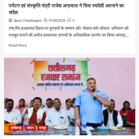
पर्यटन एवं संस्कृति मंत्री राजेश अग्रवाल ने दिया स्वदेशी अपनाने का
संदेश
Apna Chhattisgarh
07/08/2026
0
राष्ट्रीय हथकरघा दिवस पर बुनकरों के सम्मान और 'वोकल फॉर लोकल' अभियान को
मजबूत बनाने की अपील हथकरघा उत्पादों के अधिकाधिक उपयोग का किया आग्रह,...
Read
Read More
more
about
पर्यटन
एवं
संस्कृति
मंत्री
राजेश
अग्रवाल
ने
दिया
स्वदेशी
अपनाने
का
संदेश
छत्तीसगढ़
पर्यटन
रायपुर