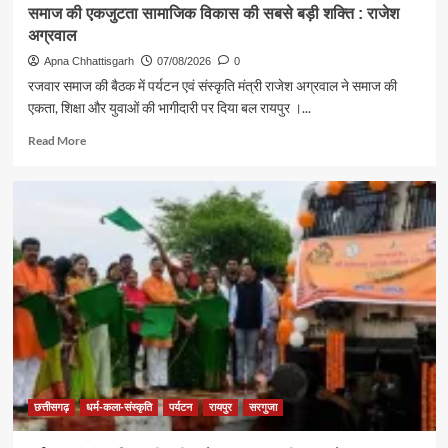
समाज की एकजुटता सामाजिक विकास की सबसे बड़ी शक्ति : राजेश
अग्रवाल
Apna Chhattisgarh
07/08/2026
0
रजवार समाज की बैठक में पर्यटन एवं संस्कृति मंत्री राजेश अग्रवाल ने समाज की
एकता, शिक्षा और युवाओं की भागीदारी पर दिया बल रायपुर ।...
Read
Read More
more
about
समाज
की
एकजुटता
सामाजिक
विकास
की
सबसे
बड़ी
शक्ति
:
राजेश
अग्रवाल
छत्तीसगढ़
धर्म-कला-संस्कृति
पर्यटन
रायपुर
सरगुजा