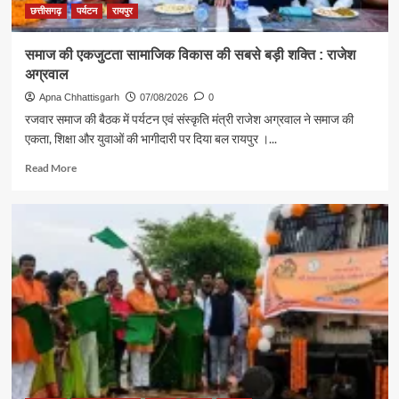
संदेश
छत्तीसगढ़
पर्यटन
रायपुर
समाज की एकजुटता सामाजिक विकास की सबसे बड़ी शक्ति : राजेश
अग्रवाल
Apna Chhattisgarh
07/08/2026
0
रजवार समाज की बैठक में पर्यटन एवं संस्कृति मंत्री राजेश अग्रवाल ने समाज की
एकता, शिक्षा और युवाओं की भागीदारी पर दिया बल रायपुर ।...
Read
Read More
more
about
समाज
की
एकजुटता
सामाजिक
विकास
की
सबसे
बड़ी
शक्ति
:
राजेश