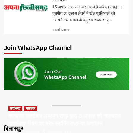
15 अगस्त तक जमा कर सकते हैं आवेदन रायपुर ।
ग्रामीण एवं दूरस्थ क्षेत्रों में खेल प्रतिभाओं को
तराशने तथा क्षमता के अनुरूप राज्य स्तर,...
Read
Read More
more
about
Join WhatsApp Channel
छत्तीसगढ़
बिलासपुर
कल्चरल मार्क्सवाद अध्ययन समूह द्वारा 8 अगस्त को ‘कल्चरल
मार्क्सवाद’ विषय पर ब्रेन स्टॉर्मिंग सत्र का आयोजन
बिलासपुर
Apna Chhattisgarh
07/08/2026
0