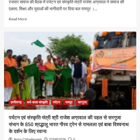
रजवार समाज की बैठक में पर्यटन एवं संस्कृति मंत्री राजेश अग्रवाल ने समाज की
एकता, शिक्षा और युवाओं की भागीदारी पर दिया बल रायपुर ।...
Read
Read More
more
about
समाज
की
एकजुटता
सामाजिक
विकास
की
सबसे
बड़ी
शक्ति
:
राजेश
अग्रवाल
छत्तीसगढ़
धर्म-कला-संस्कृति
पर्यटन
रायपुर
सरगुजा
पर्यटन एवं संस्कृति मंत्री श्री राजेश अग्रवाल की पहल से सरगुजा
संभाग के 850 श्रद्धालु भारत गौरव ट्रेन से रामलला एवं बाबा विश्वनाथ
के दर्शन के लिए रवाना
Apna Chhattisgarh
07/08/2026
0