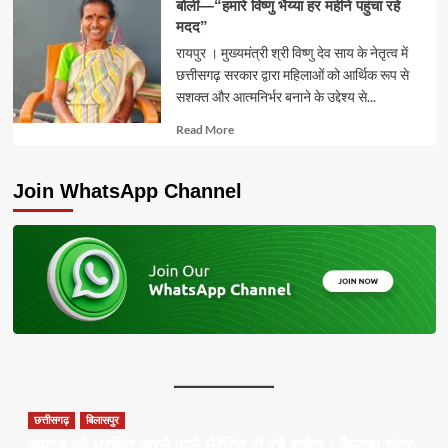
बोलीं—“हमारे विष्णु भैय्या हर महीने पहुंचा रहे
मदद”
रायपुर । मुख्यमंत्री श्री विष्णु देव साय के नेतृत्व में
छत्तीसगढ़ सरकार द्वारा महिलाओं को आर्थिक रूप से
सशक्त और आत्मनिर्भर बनाने के उद्देश्य से...
Read
Read More
more
about
Join WhatsApp Channel
छत्तीसगढ़
बिलासपुर
समाज को भ्रमित करने वाले नैरेटिव से रहें सचेत : कैलाश चंद्र