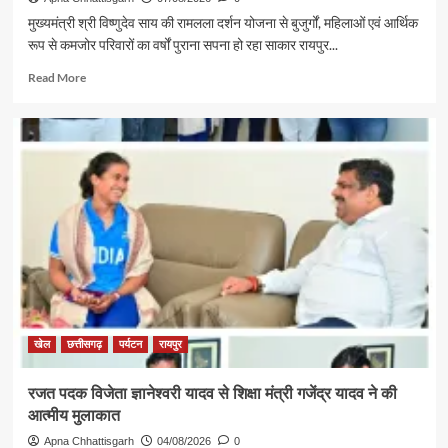
मुख्यमंत्री श्री विष्णुदेव साय की रामलला दर्शन योजना से बुजुर्गों, महिलाओं एवं आर्थिक
रूप से कमजोर परिवारों का वर्षों पुराना सपना हो रहा साकार रायपुर...
Read
Read More
more
about
पर्यटन
एवं
संस्कृति
मंत्री
श्री
राजेश
अग्रवाल
की
पहल
से
सरगुजा
संभाग
खेल
छत्तीसगढ़
पर्यटन
रायपुर
के
850
रजत पदक विजेता ज्ञानेश्वरी यादव से शिक्षा मंत्री गजेंद्र यादव ने की
श्रद्धालु
आत्मीय मुलाकात
भारत
गौरव
Apna Chhattisgarh
04/08/2026
0