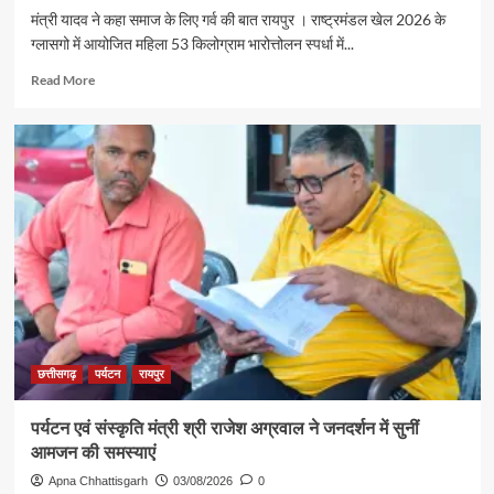
ट्रेन
मंत्री यादव ने कहा समाज के लिए गर्व की बात रायपुर । राष्ट्रमंडल खेल 2026 के
से
ग्लासगो में आयोजित महिला 53 किलोग्राम भारोत्तोलन स्पर्धा में...
रामलला
एवं
Read
Read More
बाबा
more
विश्वनाथ
about
के
रजत
दर्शन
पदक
के
विजेता
लिए
ज्ञानेश्वरी
रवाना
यादव
से
शिक्षा
मंत्री
गजेंद्र
यादव
ने
की
छत्तीसगढ़
पर्यटन
रायपुर
आत्मीय
मुलाकात
पर्यटन एवं संस्कृति मंत्री श्री राजेश अग्रवाल ने जनदर्शन में सुनीं
आमजन की समस्याएं
Apna Chhattisgarh
03/08/2026
0