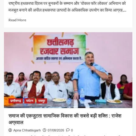
राष्ट्रीय हथकरघा दिवस पर बुनकरों के सम्मान और 'वोकल फॉर लोकल' अभियान को
मजबूत बनाने की अपील हथकरघा उत्पादों के अधिकाधिक उपयोग का किया आग्रह,...
Read
Read More
more
about
पर्यटन
एवं
संस्कृति
मंत्री
राजेश
अग्रवाल
ने
दिया
स्वदेशी
अपनाने
का
संदेश
छत्तीसगढ़
पर्यटन
रायपुर
समाज की एकजुटता सामाजिक विकास की सबसे बड़ी शक्ति : राजेश
अग्रवाल
Apna Chhattisgarh
07/08/2026
0