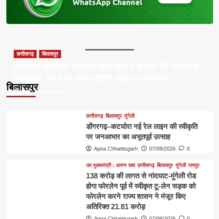
छत्तीसगढ़
बिलासपुर
कल्चरल मार्क्सवाद अध्ययन समूह द्वारा 8 अगस्त को ‘कल्चरल
मार्क्सवाद’ विषय पर ब्रेन स्टॉर्मिंग सत्र का आयोजन
बिलासपुर
Apna Chhattisgarh
07/08/2026
0
छत्तीसगढ़
बिलासपुर
मुंगेली
डोंगरगढ़–कटघोरा नई रेल लाइन की स्वीकृति
पर जनआभार का अभूतपूर्व उत्साह
Apna Chhattisgarh
07/08/2026
0
उप मुख्यमंत्री : अरुण साव
छत्तीसगढ़
बिलासपुर
मुंगेली
रायपुर
138 करोड़ की लागत से नांदघाट-मुंगेली रोड
होगा फोरलेन पूर्व में स्वीकृत टू-लेन सड़क को
फोरलेन करने राज्य शासन ने मंजूर किए
अतिरिक्त 21.81 करोड़
Apna Chhattisgarh
07/08/2026
0