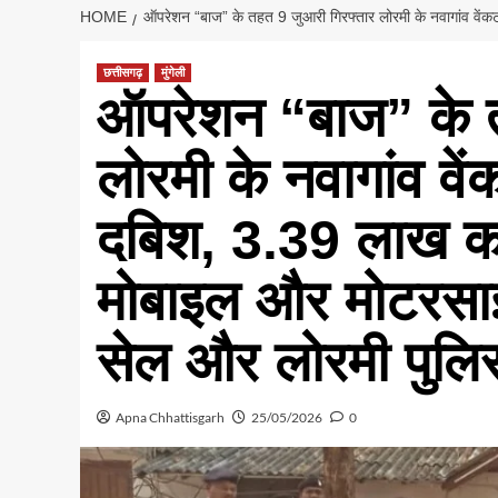
HOME
ऑपरेशन “बाज” के तहत 9 जुआरी गिरफ्तार लोरमी के नवागांव वें
छत्तीसगढ़
मुंगेली
ऑपरेशन “बाज” के त
लोरमी के नवागांव वें
दबिश, 3.39 लाख का
मोबाइल और मोटरसा
सेल और लोरमी पुलिस 
Apna Chhattisgarh
25/05/2026
0