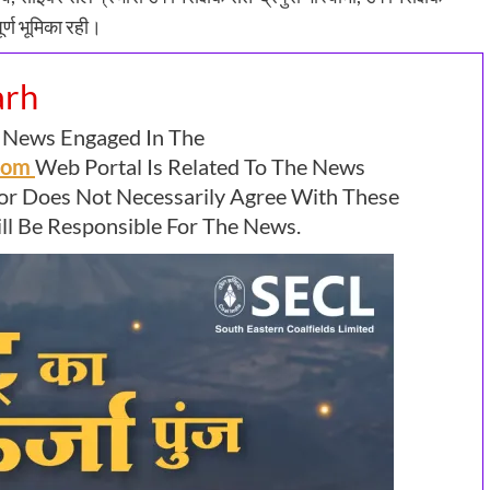
र्ण भूमिका रही।
arh
 News Engaged In The
.com
Web Portal Is Related To The News
or Does Not Necessarily Agree With These
l Be Responsible For The News.