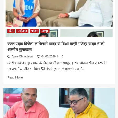
अग्रवाल
की
पहल
से
सरगुजा
संभाग
खेल
छत्तीसगढ़
पर्यटन
रायपुर
के
850
रजत पदक विजेता ज्ञानेश्वरी यादव से शिक्षा मंत्री गजेंद्र यादव ने की
श्रद्धालु
आत्मीय मुलाकात
भारत
गौरव
Apna Chhattisgarh
04/08/2026
0
ट्रेन
मंत्री यादव ने कहा समाज के लिए गर्व की बात रायपुर । राष्ट्रमंडल खेल 2026 के
से
ग्लासगो में आयोजित महिला 53 किलोग्राम भारोत्तोलन स्पर्धा में...
रामलला
एवं
Read
Read More
बाबा
more
विश्वनाथ
about
के
रजत
दर्शन
पदक
के
विजेता
लिए
ज्ञानेश्वरी
रवाना
यादव
से