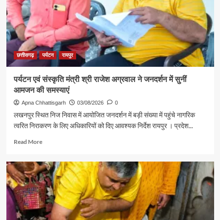
शिक्षा
मंत्री
गजेंद्र
यादव
ने
की
छत्तीसगढ़
पर्यटन
रायपुर
आत्मीय
मुलाकात
पर्यटन एवं संस्कृति मंत्री श्री राजेश अग्रवाल ने जनदर्शन में सुनीं
आमजन की समस्याएं
Apna Chhattisgarh
03/08/2026
0
लखनपुर स्थित निज निवास में आयोजित जनदर्शन में बड़ी संख्या में पहुंचे नागरिक
त्वरित निराकरण के लिए अधिकारियों को दिए आवश्यक निर्देश रायपुर । प्रदेश...
Read
Read More
more
about
पर्यटन
एवं
संस्कृति
मंत्री
श्री
राजेश