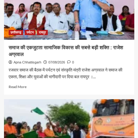
ने
दिया
स्वदेशी
अपनाने
का
संदेश
छत्तीसगढ़
पर्यटन
रायपुर
समाज की एकजुटता सामाजिक विकास की सबसे बड़ी शक्ति : राजेश
अग्रवाल
Apna Chhattisgarh
07/08/2026
0
रजवार समाज की बैठक में पर्यटन एवं संस्कृति मंत्री राजेश अग्रवाल ने समाज की
एकता, शिक्षा और युवाओं की भागीदारी पर दिया बल रायपुर ।...
Read
Read More
more
about
समाज
की
एकजुटता
सामाजिक
विकास
की