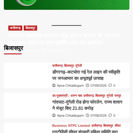
छत्तीसगढ़
बिलासपुर
कल्चरल मार्क्सवाद अध्ययन समूह द्वारा 8 अगस्त को ‘कल्चरल
मार्क्सवाद’ विषय पर ब्रेन स्टॉर्मिंग सत्र का आयोजन
बिलासपुर
Apna Chhattisgarh
07/08/2026
0
छत्तीसगढ़
बिलासपुर
मुंगेली
डोंगरगढ़–कटघोरा नई रेल लाइन की स्वीकृति
पर जनआभार का अभूतपूर्व उत्साह
Apna Chhattisgarh
07/08/2026
0
उप मुख्यमंत्री : अरुण साव
छत्तीसगढ़
बिलासपुर
मुंगेली
रायपुर
नांदघाट-मुंगेली रोड होगा फोरलेन, राज्य शासन
ने मंजूर किए 21.81 करोड़
Apna Chhattisgarh
07/08/2026
0
Business
NTPC Limited
छत्तीसगढ़
बिलासपुर
सीपत
एनटीपीसी सीपत संगवारी महिला समिति द्वारा