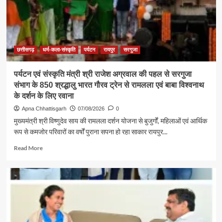
सबसे
बड़ी
शक्ति
:
राजेश
अग्रवाल
छत्तीसगढ़
धर्म-कला-संस्कृति
पर्यटन
रायपुर
सरगुजा
पर्यटन एवं संस्कृति मंत्री श्री राजेश अग्रवाल की पहल से सरगुजा
संभाग के 850 श्रद्धालु भारत गौरव ट्रेन से रामलला एवं बाबा विश्वनाथ
के दर्शन के लिए रवाना
Apna Chhattisgarh
07/08/2026
0
मुख्यमंत्री श्री विष्णुदेव साय की रामलला दर्शन योजना से बुजुर्गों, महिलाओं एवं आर्थिक
रूप से कमजोर परिवारों का वर्षों पुराना सपना हो रहा साकार रायपुर...
Read
Read More
more
about
पर्यटन
एवं
संस्कृति
मंत्री
श्री
राजेश