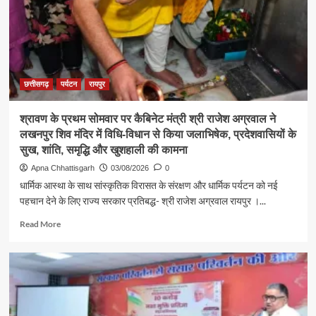
राजेश
अग्रवाल
ने
जनदर्शन
में
सुनीं
आमजन
छत्तीसगढ़
पर्यटन
रायपुर
की
समस्याएं
श्रावण के प्रथम सोमवार पर कैबिनेट मंत्री श्री राजेश अग्रवाल ने
लखनपुर शिव मंदिर में विधि-विधान से किया जलाभिषेक, प्रदेशवासियों के
सुख, शांति, समृद्धि और खुशहाली की कामना
Apna Chhattisgarh
03/08/2026
0
धार्मिक आस्था के साथ सांस्कृतिक विरासत के संरक्षण और धार्मिक पर्यटन को नई
पहचान देने के लिए राज्य सरकार प्रतिबद्ध- श्री राजेश अग्रवाल रायपुर ।...
Read
Read More
more
about
श्रावण
के
प्रथम
सोमवार
पर