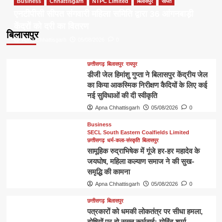
Business
Chhattisgarh
NTPC Limited
बिलासपुर
सीपत
एनटीपीसी सीपत संगवारी महिला समिति द्वारा 36 आंगनबाड़ी
केंद्रों को दरी का वितरण
बिलासपुर
Apna Chhattisgarh
05/08/2026
0
छत्तीसगढ़
बिलासपुर
रायपुर
डीजी जेल हिमांशु गुप्ता ने बिलासपुर केंद्रीय जेल
का किया आकस्मिक निरीक्षण कैदियों के लिए कई
नई सुविधाओं की दी स्वीकृति
Apna Chhattisgarh
05/08/2026
0
Business
SECL South Eastern Coalfields Limited
छत्तीसगढ़
धर्म-कला-संस्कृति
बिलासपुर
सामूहिक रुद्राभिषेक में गूंजे हर-हर महादेव के
जयघोष, महिला कल्याण समाज ने की सुख-
समृद्धि की कामना
Apna Chhattisgarh
05/08/2026
0
छत्तीसगढ़
बिलासपुर
पत्रकारों को धमकी लोकतंत्र पर सीधा हमला,
दोषियों पर हो सख्त कार्रवाई: गोविंद शर्मा