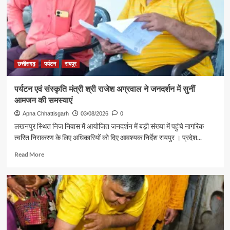
से
शिक्षा
मंत्री
गजेंद्र
यादव
ने
की
छत्तीसगढ़
पर्यटन
रायपुर
आत्मीय
मुलाकात
पर्यटन एवं संस्कृति मंत्री श्री राजेश अग्रवाल ने जनदर्शन में सुनीं
आमजन की समस्याएं
Apna Chhattisgarh
03/08/2026
0
लखनपुर स्थित निज निवास में आयोजित जनदर्शन में बड़ी संख्या में पहुंचे नागरिक
त्वरित निराकरण के लिए अधिकारियों को दिए आवश्यक निर्देश रायपुर । प्रदेश...
Read
Read More
more
about
पर्यटन
एवं
संस्कृति
मंत्री
श्री