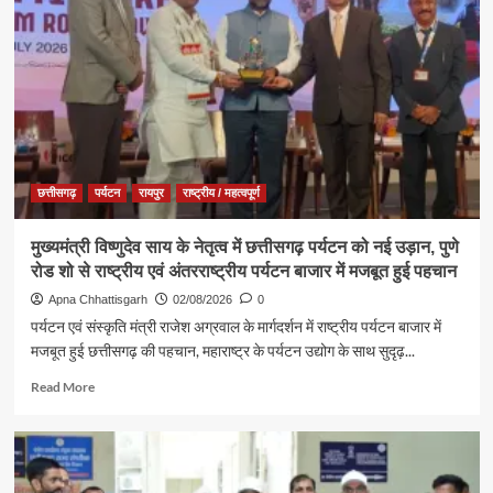
में
कामना
‘नशा
मुक्त
युवा,
विकसित
भारत
संकल्प
अभियान’
के
कार्यक्रम
छत्तीसगढ़
पर्यटन
रायपुर
राष्ट्रीय / महत्वपूर्ण
में
पर्यटन,
मुख्यमंत्री विष्णुदेव साय के नेतृत्व में छत्तीसगढ़ पर्यटन को नई उड़ान, पुणे
संस्कृति
रोड शो से राष्ट्रीय एवं अंतरराष्ट्रीय पर्यटन बाजार में मजबूत हुई पहचान
एवं
धर्मस्व
Apna Chhattisgarh
02/08/2026
0
मंत्री
पर्यटन एवं संस्कृति मंत्री राजेश अग्रवाल के मार्गदर्शन में राष्ट्रीय पर्यटन बाजार में
श्री
मजबूत हुई छत्तीसगढ़ की पहचान, महाराष्ट्र के पर्यटन उद्योग के साथ सुदृढ़...
राजेश
अग्रवाल
Read
Read More
हुए
more
शामिल
about
मुख्यमंत्री
विष्णुदेव
साय