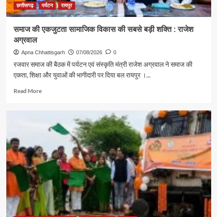
संदेश
छत्तीसगढ़
पर्यटन
रायपुर
समाज की एकजुटता सामाजिक विकास की सबसे बड़ी शक्ति : राजेश
अग्रवाल
Apna Chhattisgarh
07/08/2026
0
रजवार समाज की बैठक में पर्यटन एवं संस्कृति मंत्री राजेश अग्रवाल ने समाज की
एकता, शिक्षा और युवाओं की भागीदारी पर दिया बल रायपुर ।...
Read
Read More
more
about
समाज
की
एकजुटता
सामाजिक
विकास
की
सबसे
बड़ी
शक्ति
:
राजेश