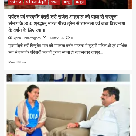
अग्रवाल
छत्तीसगढ़
धर्म-कला-संस्कृति
पर्यटन
रायपुर
सरगुजा
पर्यटन एवं संस्कृति मंत्री श्री राजेश अग्रवाल की पहल से सरगुजा
संभाग के 850 श्रद्धालु भारत गौरव ट्रेन से रामलला एवं बाबा विश्वनाथ
के दर्शन के लिए रवाना
Apna Chhattisgarh
07/08/2026
0
मुख्यमंत्री श्री विष्णुदेव साय की रामलला दर्शन योजना से बुजुर्गों, महिलाओं एवं आर्थिक
रूप से कमजोर परिवारों का वर्षों पुराना सपना हो रहा साकार रायपुर...
Read
Read More
more
about
पर्यटन
एवं
संस्कृति
मंत्री
श्री
राजेश
अग्रवाल
की
पहल
से