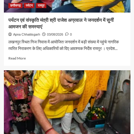
की
छत्तीसगढ़
पर्यटन
रायपुर
आत्मीय
मुलाकात
पर्यटन एवं संस्कृति मंत्री श्री राजेश अग्रवाल ने जनदर्शन में सुनीं
आमजन की समस्याएं
Apna Chhattisgarh
03/08/2026
0
लखनपुर स्थित निज निवास में आयोजित जनदर्शन में बड़ी संख्या में पहुंचे नागरिक
त्वरित निराकरण के लिए अधिकारियों को दिए आवश्यक निर्देश रायपुर । प्रदेश...
Read
Read More
more
about
पर्यटन
एवं
संस्कृति
मंत्री
श्री
राजेश
अग्रवाल
ने
जनदर्शन
में
सुनीं