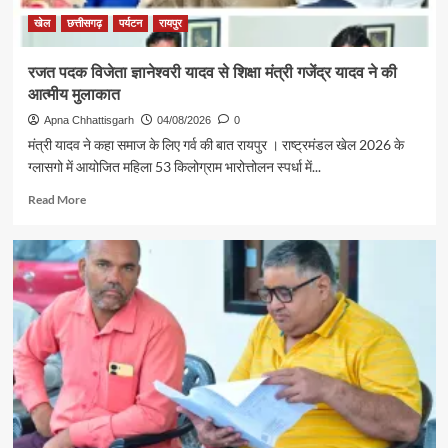
सरगुजा
संभाग
खेल
छत्तीसगढ़
पर्यटन
रायपुर
के
850
रजत पदक विजेता ज्ञानेश्वरी यादव से शिक्षा मंत्री गजेंद्र यादव ने की
श्रद्धालु
आत्मीय मुलाकात
भारत
गौरव
Apna Chhattisgarh
04/08/2026
0
ट्रेन
मंत्री यादव ने कहा समाज के लिए गर्व की बात रायपुर । राष्ट्रमंडल खेल 2026 के
से
ग्लासगो में आयोजित महिला 53 किलोग्राम भारोत्तोलन स्पर्धा में...
रामलला
एवं
Read
Read More
बाबा
more
विश्वनाथ
about
के
रजत
दर्शन
पदक
के
विजेता
लिए
ज्ञानेश्वरी
रवाना
यादव
से
शिक्षा
मंत्री
गजेंद्र
यादव
ने