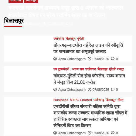
छत्तीसगढ़
बिलासपुर
कल्चरल मार्क्सवाद अध्ययन समूह द्वारा 8 अगस्त को ‘कल्चरल
मार्क्सवाद’ विषय पर ब्रेन स्टॉर्मिंग सत्र का आयोजन
बिलासपुर
Apna Chhattisgarh
07/08/2026
0
छत्तीसगढ़
बिलासपुर
मुंगेली
डोंगरगढ़–कटघोरा नई रेल लाइन की स्वीकृति
पर जनआभार का अभूतपूर्व उत्साह
Apna Chhattisgarh
07/08/2026
0
उप मुख्यमंत्री : अरुण साव
छत्तीसगढ़
बिलासपुर
मुंगेली
रायपुर
नांदघाट-मुंगेली रोड होगा फोरलेन, राज्य शासन
ने मंजूर किए 21.81 करोड़
Apna Chhattisgarh
07/08/2026
0
Business
NTPC Limited
छत्तीसगढ़
बिलासपुर
सीपत
एनटीपीसी सीपत संगवारी महिला समिति द्वारा
शासकीय कन्या उच्चतर माध्यमिक शाला सीपत में
शारीरिक स्वच्छता जागरूकता अभियान एवं
सैनिटरी किट का वितरण
Apna Chhattisgarh
07/08/2026
0