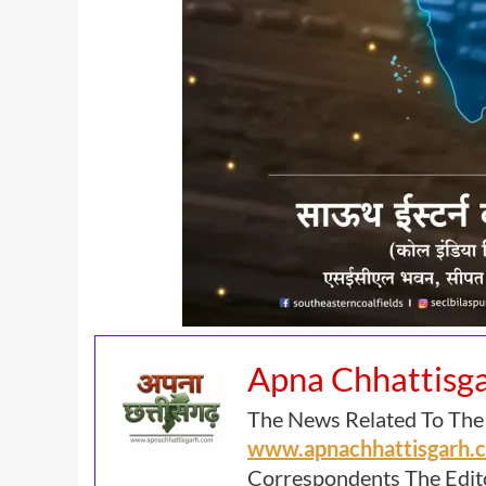
Apna Chhattisg
The News Related To The
www.apnachhattisgarh
Correspondents The Edit