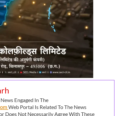
arh
 News Engaged In The
.com
Web Portal Is Related To The News
or Does Not Necessarily Agree With These