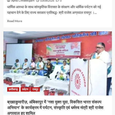
Apna Chhattisgarh
03/08/2026
0
धार्मिक आस्था के साथ सांस्कृतिक विरासत के संरक्षण और धार्मिक पर्यटन को नई
पहचान देने के लिए राज्य सरकार प्रतिबद्ध- श्री राजेश अग्रवाल रायपुर ।...
Read
Read More
more
about
श्रावण
के
प्रथम
सोमवार
पर
कैबिनेट
मंत्री
श्री
राजेश
अग्रवाल
ने
लखनपुर
छत्तीसगढ़
पर्यटन
रायपुर
शिव
मंदिर
ब्रह्माकुमारीज़, अंबिकापुर में ‘नशा मुक्त युवा, विकसित भारत संकल्प
में
अभियान’ के कार्यक्रम में पर्यटन, संस्कृति एवं धर्मस्व मंत्री श्री राजेश
विधि-
विधान
अग्रवाल हुए शामिल