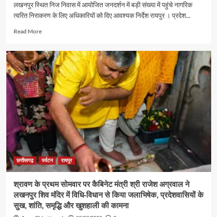
लखनपुर स्थित निज निवास में आयोजित जनदर्शन में बड़ी संख्या में पहुंचे नागरिक
त्वरित निराकरण के लिए अधिकारियों को दिए आवश्यक निर्देश रायपुर । प्रदेश...
Read
Read More
more
about
पर्यटन
एवं
संस्कृति
मंत्री
श्री
राजेश
अग्रवाल
ने
जनदर्शन
में
सुनीं
आमजन
छत्तीसगढ़
पर्यटन
रायपुर
की
समस्याएं
श्रावण के प्रथम सोमवार पर कैबिनेट मंत्री श्री राजेश अग्रवाल ने
लखनपुर शिव मंदिर में विधि-विधान से किया जलाभिषेक, प्रदेशवासियों के
सुख, शांति, समृद्धि और खुशहाली की कामना