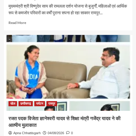
मुख्यमंत्री श्री विष्णुदेव साय की रामलला दर्शन योजना से बुजुर्गों, महिलाओं एवं आर्थिक
रूप से कमजोर परिवारों का वर्षों पुराना सपना हो रहा साकार रायपुर...
Read
Read More
more
about
पर्यटन
एवं
संस्कृति
मंत्री
श्री
राजेश
अग्रवाल
की
पहल
से
सरगुजा
संभाग
खेल
छत्तीसगढ़
पर्यटन
रायपुर
के
850
रजत पदक विजेता ज्ञानेश्वरी यादव से शिक्षा मंत्री गजेंद्र यादव ने की
श्रद्धालु
आत्मीय मुलाकात
भारत
गौरव
Apna Chhattisgarh
04/08/2026
0