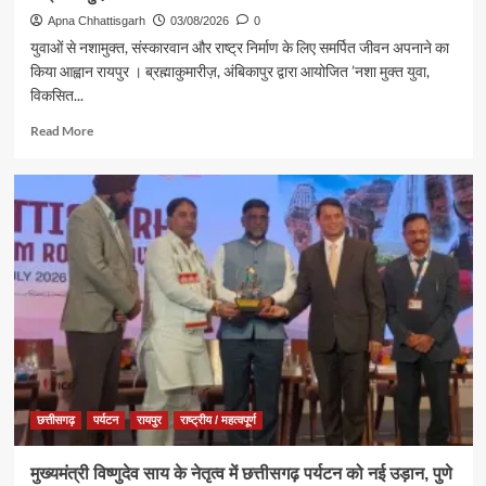
से
Apna Chhattisgarh
03/08/2026
0
किया
युवाओं से नशामुक्त, संस्कारवान और राष्ट्र निर्माण के लिए समर्पित जीवन अपनाने का
जलाभिषेक,
किया आह्वान रायपुर । ब्रह्माकुमारीज़, अंबिकापुर द्वारा आयोजित ’नशा मुक्त युवा,
प्रदेशवासियों
विकसित...
के
सुख,
Read
Read More
शांति,
more
समृद्धि
about
और
ब्रह्माकुमारीज़,
खुशहाली
अंबिकापुर
की
में
कामना
‘नशा
मुक्त
युवा,
विकसित
भारत
संकल्प
अभियान’
के
कार्यक्रम
छत्तीसगढ़
पर्यटन
रायपुर
राष्ट्रीय / महत्वपूर्ण
में
पर्यटन,
मुख्यमंत्री विष्णुदेव साय के नेतृत्व में छत्तीसगढ़ पर्यटन को नई उड़ान, पुणे
संस्कृति