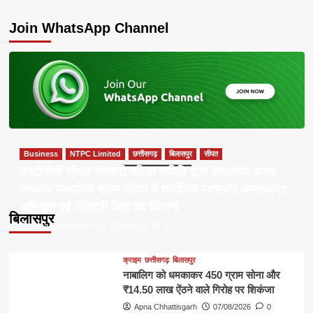
about
Join WhatsApp Channel
Business
NTPC Limited
छत्तीसगढ़
बिलासपुर
सीपत
एनटीपीसी सीपत संगवारी महिला समिति द्वारा शासकीय कन्या
उच्चतर माध्यमिक शाला सीपत में शारीरिक स्वच्छता जागरूकता
अभियान एवं सैनिटरी किट का वितरण
बिलासपुर
Apna Chhattisgarh
07/08/2026
0
क्राइम
छत्तीसगढ़
बिलासपुर
नाबालिग को धमकाकर 450 ग्राम सोना और
₹14.50 लाख ऐंठने वाले गिरोह पर शिकंजा
Apna Chhattisgarh
07/08/2026
0