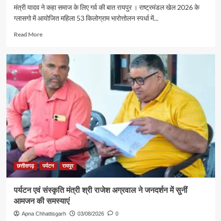
ट्रेन
मंत्री यादव ने कहा समाज के लिए गर्व की बात रायपुर । राष्ट्रमंडल खेल 2026 के
से
ग्लासगो में आयोजित महिला 53 किलोग्राम भारोत्तोलन स्पर्धा में...
रामलला
एवं
Read
Read More
बाबा
more
विश्वनाथ
about
के
रजत
दर्शन
पदक
के
विजेता
लिए
ज्ञानेश्वरी
रवाना
यादव
से
शिक्षा
मंत्री
गजेंद्र
यादव
ने
की
छत्तीसगढ़
पर्यटन
रायपुर
आत्मीय
मुलाकात
पर्यटन एवं संस्कृति मंत्री श्री राजेश अग्रवाल ने जनदर्शन में सुनीं
आमजन की समस्याएं
Apna Chhattisgarh
03/08/2026
0