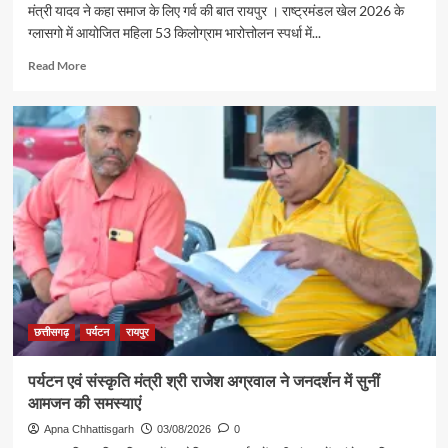
मंत्री यादव ने कहा समाज के लिए गर्व की बात रायपुर । राष्ट्रमंडल खेल 2026 के
ग्लासगो में आयोजित महिला 53 किलोग्राम भारोत्तोलन स्पर्धा में...
Read
Read More
more
about
रजत
पदक
विजेता
ज्ञानेश्वरी
यादव
से
शिक्षा
मंत्री
गजेंद्र
यादव
ने
की
छत्तीसगढ़
पर्यटन
रायपुर
आत्मीय
मुलाकात
पर्यटन एवं संस्कृति मंत्री श्री राजेश अग्रवाल ने जनदर्शन में सुनीं
आमजन की समस्याएं
Apna Chhattisgarh
03/08/2026
0