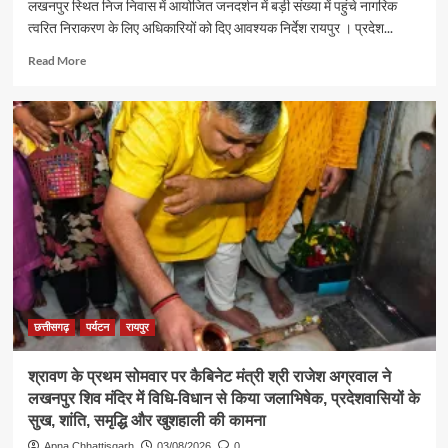
लखनपुर स्थित निज निवास में आयोजित जनदर्शन में बड़ी संख्या में पहुंचे नागरिक
त्वरित निराकरण के लिए अधिकारियों को दिए आवश्यक निर्देश रायपुर । प्रदेश...
Read
Read More
more
about
पर्यटन
एवं
संस्कृति
मंत्री
श्री
राजेश
अग्रवाल
ने
जनदर्शन
में
सुनीं
आमजन
छत्तीसगढ़
पर्यटन
रायपुर
की
समस्याएं
श्रावण के प्रथम सोमवार पर कैबिनेट मंत्री श्री राजेश अग्रवाल ने
लखनपुर शिव मंदिर में विधि-विधान से किया जलाभिषेक, प्रदेशवासियों के
सुख, शांति, समृद्धि और खुशहाली की कामना
Apna Chhattisgarh
03/08/2026
0