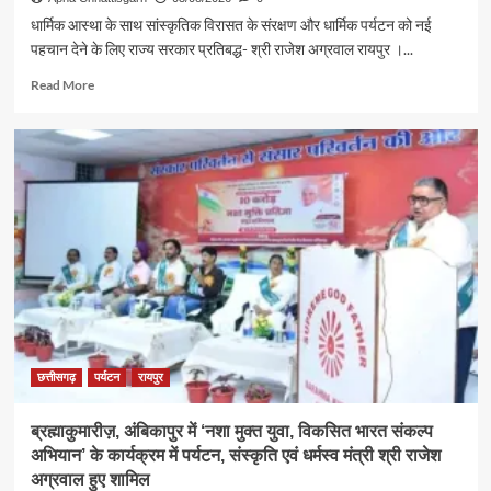
धार्मिक आस्था के साथ सांस्कृतिक विरासत के संरक्षण और धार्मिक पर्यटन को नई
पहचान देने के लिए राज्य सरकार प्रतिबद्ध- श्री राजेश अग्रवाल रायपुर ।...
Read
Read More
more
about
श्रावण
के
प्रथम
सोमवार
पर
कैबिनेट
मंत्री
श्री
राजेश
अग्रवाल
ने
लखनपुर
छत्तीसगढ़
पर्यटन
रायपुर
शिव
मंदिर
ब्रह्माकुमारीज़, अंबिकापुर में ‘नशा मुक्त युवा, विकसित भारत संकल्प
में
अभियान’ के कार्यक्रम में पर्यटन, संस्कृति एवं धर्मस्व मंत्री श्री राजेश
विधि-
विधान
अग्रवाल हुए शामिल