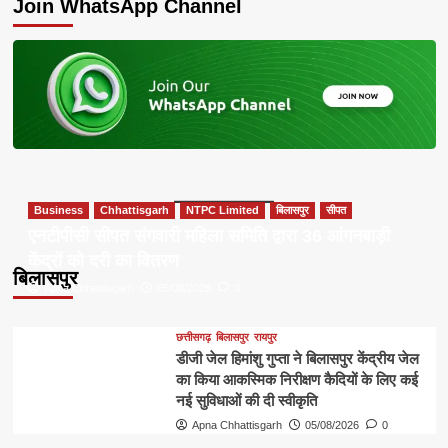
Join WhatsApp Channel
Business
Chhattisgarh
NTPC Limited
बिलासपुर
सीपत
एनटीपीसी सीपत संगवारी महिला समिति द्वारा 36 आंगनबाड़ी
केंद्रों को दरी का वितरण
बिलासपुर
Apna Chhattisgarh
05/08/2026
0
छत्तीसगढ़
बिलासपुर
रायपुर
डीजी जेल हिमांशु गुप्ता ने बिलासपुर केंद्रीय जेल
का किया आकस्मिक निरीक्षण कैदियों के लिए कई
नई सुविधाओं की दी स्वीकृति
Apna Chhattisgarh
05/08/2026
0