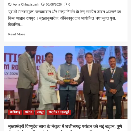
से
Apna Chhattisgarh
03/08/2026
0
किया
युवाओं से नशामुक्त, संस्कारवान और राष्ट्र निर्माण के लिए समर्पित जीवन अपनाने का
जलाभिषेक,
किया आह्वान रायपुर । ब्रह्माकुमारीज़, अंबिकापुर द्वारा आयोजित ’नशा मुक्त युवा,
प्रदेशवासियों
विकसित...
के
सुख,
Read
Read More
शांति,
more
समृद्धि
about
और
ब्रह्माकुमारीज़,
खुशहाली
अंबिकापुर
की
में
कामना
‘नशा
मुक्त
युवा,
विकसित
भारत
संकल्प
अभियान’
के
कार्यक्रम
छत्तीसगढ़
पर्यटन
रायपुर
राष्ट्रीय / महत्वपूर्ण
में
पर्यटन,
मुख्यमंत्री विष्णुदेव साय के नेतृत्व में छत्तीसगढ़ पर्यटन को नई उड़ान, पुणे
संस्कृति