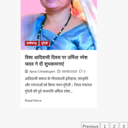
निरं
ने
अग्
पुलिस
:
के
मुख्य
साथ
साय
चलाया
नशामुक्ति
अभियान
छत्तीसगढ़
मुंगेली
विश्व आदिवासी दिवस पर उर्मिला रमेश
यादव ने दी शुभकामनाएं
Apna Chhattisgarh
09/08/2026
0
आदिवासी समाज के गौरवशाली इतिहास, संस्कृति
और परंपराओं को किया नमन मुंगेली। जिला पंचायत
मुंगेली की पूर्व सभापति उर्मिला रमेश...
Read
Read More
more
about
विश्व
आदिवासी
Posts
Previous
1
2
3
दिवस