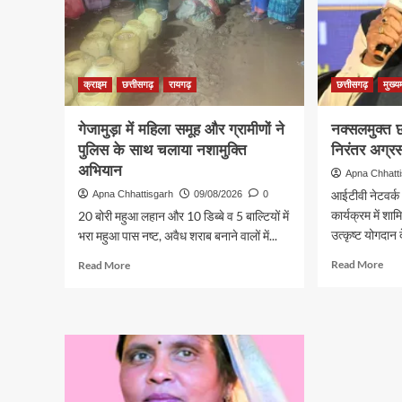
सफल
अवस
उपचार
क्राइम
छत्तीसगढ़
रायगढ़
छत्तीसगढ़
मुख्य
गेजामुड़ा में महिला समूह और ग्रामीणों ने
नक्सलमुक्त छ
पुलिस के साथ चलाया नशामुक्ति
निरंतर अग्रस
अभियान
Apna Chhatt
आईटीवी नेटवर्क 
Apna Chhattisgarh
09/08/2026
0
कार्यक्रम में शामिल
20 बोरी महुआ लहान और 10 डिब्बे व 5 बाल्टियों में
उत्कृष्ट योगदान दे
भरा महुआ पास नष्ट, अवैध शराब बनाने वालों में...
Rea
Read
Read More
Read More
mor
more
abo
about
नक्स
गेजामुड़ा
छत्त
में
प्रग
महिला
के
समूह
पथ
और
पर
ग्रामीणों