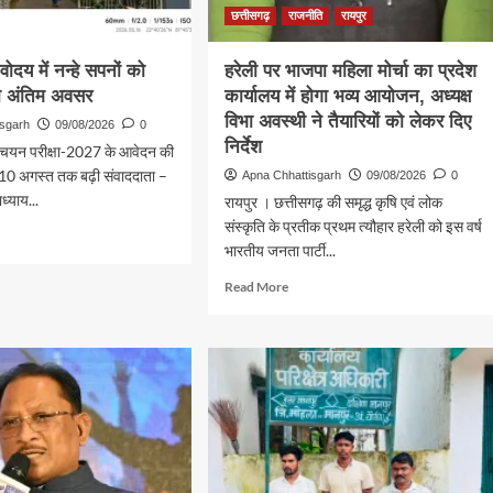
छत्तीसगढ़
राजनीति
रायपुर
दय में नन्हे सपनों को
हरेली पर भाजपा महिला मोर्चा का प्रदेश
का अंतिम अवसर
कार्यालय में होगा भव्य आयोजन, अध्यक्ष
विभा अवस्थी ने तैयारियों को लेकर दिए
isgarh
09/08/2026
0
निर्देश
ेश चयन परीक्षा-2027 के आवेदन की
10 अगस्त तक बढ़ी संवाददाता –
Apna Chhattisgarh
09/08/2026
0
ध्याय...
रायपुर । छत्तीसगढ़ की समृद्ध कृषि एवं लोक
संस्कृति के प्रतीक प्रथम त्यौहार हरेली को इस वर्ष
d
भारतीय जनता पार्टी...
e
ut
Read
Read More
कंटक
more
दय
about
हरेली
पर
ं
भाजपा
महिला
न
मोर्चा
का
प्रदेश
म
कार्यालय