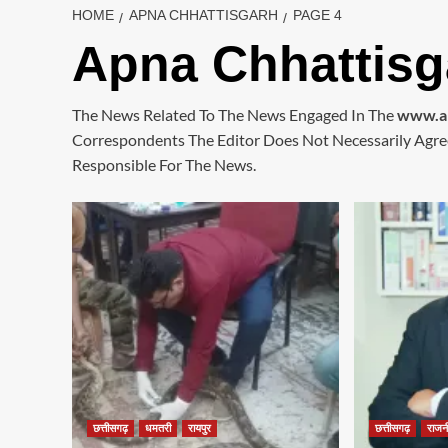
HOME
APNA CHHATTISGARH
PAGE 4
Apna Chhattisg
The News Related To The News Engaged In The
www.ap
Correspondents The Editor Does Not Necessarily Agre
Responsible For The News.
छत्तीसगढ़
धमतरी
रायपुर
छत्तीसगढ़
राजन