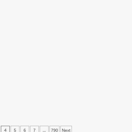
तर
सांभर
रसर
शिकार
मामले
मंत्री
में
3
आरोपी
गिरफ्तार,
भेजे
गए
जेल
4
…
5
6
7
790
Next