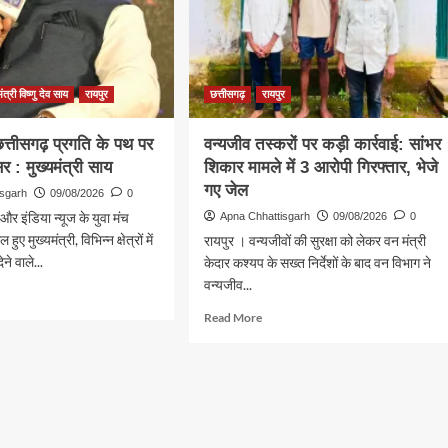
र
में
होगा
भव्य
आयोजन,
अध्यक्ष
मंत्री विष्णु देव साय
रायपुर
छत्तीसगढ़
रायपुर
विभा
अवस्थी
त्तीसगढ़ प्रगति के पथ पर
वन्यजीव तस्करों पर कड़ी कार्रवाई: सांभर
ने
र : मुख्यमंत्री साय
शिकार मामले में 3 आरोपी गिरफ्तार, भेजे
तैयारियों
गए जेल
को
isgarh
09/08/2026
0
लेकर
और इंडिया न्यूज के युवा मंच
Apna Chhattisgarh
09/08/2026
0
दिए
 हुए मुख्यमंत्री, विभिन्न क्षेत्रों में
रायपुर । वन्यजीवों की सुरक्षा को लेकर वन मंत्री
निर्देश
ने वाले...
केदार कश्यप के सख्त निर्देशों के बाद वन विभाग ने
वन्यजीव...
d
e
Read
Read More
ut
more
लमुक्त
about
ीसगढ़
वन्यजीव
ति
तस्करों
पर
कड़ी
कार्रवाई: