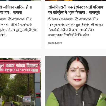
ट से याचिका खारिज होना
सीजीपीएससी सब-इंस्पेक्टर भर्ती परिणाम
िक हार : भाजपा
पर कांग्रेस ने भ्रम फैलाया : भाजयुमो
isgarh
09/08/2026
0
Apna Chhattisgarh
09/08/2026
0
जनता पार्टी विधि प्रकोष्ठ के
भाजयुमो प्रदेश अध्यक्ष राहुल टिकरिहा की कांग्रेस
ेश पांडेय ने पूर्व मुख्यमंत्री भूपेश
नेताओं को खरी-खरी, कहा : नाम को लेकर
ोर्ट...
अपमानजनक टिप्पणियों के लिए बघेल...
d
Read
Read More
e
more
ut
about
ीम
सीजीपीएससी
सब-
इंस्पेक्टर
का
भर्ती
िज
परिणाम
पर
कांग्रेस
ने
क
भ्रम
फैलाया
:
पा
भाजयुमो