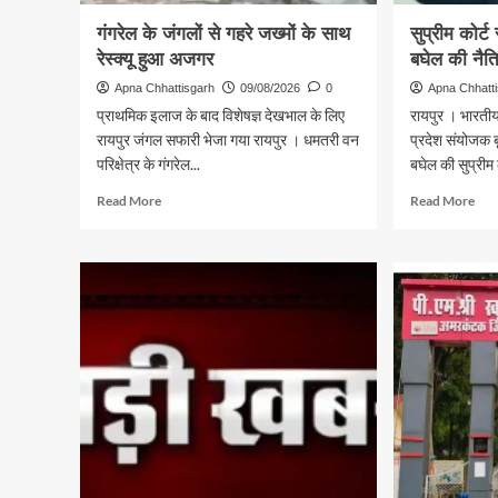
गंगरेल के जंगलों से गहरे जख्मों के साथ
सुप्रीम कोर्
रेस्क्यू हुआ अजगर
बघेल की नैत
Apna Chhattisgarh
09/08/2026
0
Apna Chhatt
प्राथमिक इलाज के बाद विशेषज्ञ देखभाल के लिए
रायपुर । भारतीय 
रायपुर जंगल सफारी भेजा गया रायपुर । धमतरी वन
प्रदेश संयोजक बृज
परिक्षेत्र के गंगरेल...
बघेल की सुप्रीम क
Read
Rea
Read More
Read More
more
mor
about
abo
गंगरेल
सुप्र
के
कोर्ट
जंगलों
से
से
याचि
गहरे
खार
जख्मों
होना
के
बघेल
साथ
की
रेस्क्यू
नैति
हुआ
हार
अजगर
:
भाज