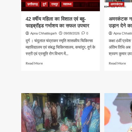
छत्तीसगढ़
दुर्ग
रायपुर
स्वास्थ्य
अमरकंटक
42 वर्षीय महिला का विशाल एवं बहु-
अमरकंटक नवो
फाइब्रॉइड गर्भाशय का सफल उपचार
उड़ान देने 
Apna Chhattisgarh
09/08/2026
0
Apna Chhatt
दुर्ग । चंदूलाल चंद्राकर स्मृति शासकीय चिकित्सा
कक्षा 6वीं प्रव
महाविद्यालय एवं संबद्ध चिकित्सालय, कचांदुर, दुर्ग के
अंतिम तिथि अब 
स्त्री एवं प्रसूति रोग विभाग में...
श्रवण कुमार उपा
Read
Rea
Read More
Read More
more
mor
about
abo
42
अमर
वर्षीय
नवो
महिला
में
का
नन्हे
विशाल
सपनो
एवं
को
बहु-
उड़ा
फाइब्रॉइड
देने
गर्भाशय
का
का
अंति