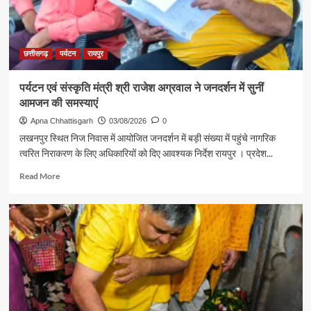
गजेंद्र
यादव
ने
की
छत्तीसगढ़
पर्यटन
रायपुर
आत्मीय
मुलाकात
पर्यटन एवं संस्कृति मंत्री श्री राजेश अग्रवाल ने जनदर्शन में सुनीं
आमजन की समस्याएं
Apna Chhattisgarh
03/08/2026
0
लखनपुर स्थित निज निवास में आयोजित जनदर्शन में बड़ी संख्या में पहुंचे नागरिक
त्वरित निराकरण के लिए अधिकारियों को दिए आवश्यक निर्देश रायपुर । प्रदेश...
Read
Read More
more
about
पर्यटन
एवं
संस्कृति
मंत्री
श्री
राजेश
अग्रवाल
ने