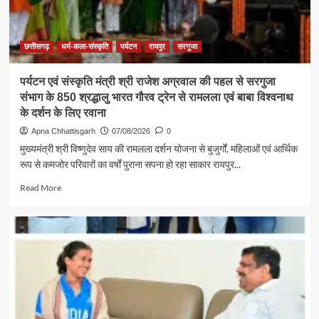
शक्ति
:
राजेश
अग्रवाल
छत्तीसगढ़
धर्म-कला-संस्कृति
पर्यटन
रायपुर
सरगुजा
पर्यटन एवं संस्कृति मंत्री श्री राजेश अग्रवाल की पहल से सरगुजा
संभाग के 850 श्रद्धालु भारत गौरव ट्रेन से रामलला एवं बाबा विश्वनाथ
के दर्शन के लिए रवाना
Apna Chhattisgarh
07/08/2026
0
मुख्यमंत्री श्री विष्णुदेव साय की रामलला दर्शन योजना से बुजुर्गों, महिलाओं एवं आर्थिक
रूप से कमजोर परिवारों का वर्षों पुराना सपना हो रहा साकार रायपुर...
Read
Read More
more
about
पर्यटन
एवं
संस्कृति
मंत्री
श्री
राजेश
अग्रवाल