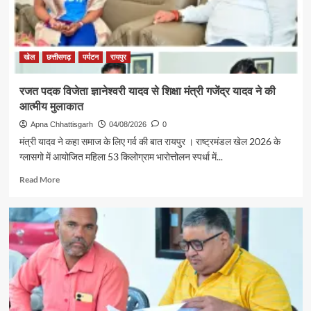
की
पहल
से
सरगुजा
संभाग
खेल
छत्तीसगढ़
पर्यटन
रायपुर
के
850
रजत पदक विजेता ज्ञानेश्वरी यादव से शिक्षा मंत्री गजेंद्र यादव ने की
श्रद्धालु
आत्मीय मुलाकात
भारत
गौरव
Apna Chhattisgarh
04/08/2026
0
ट्रेन
मंत्री यादव ने कहा समाज के लिए गर्व की बात रायपुर । राष्ट्रमंडल खेल 2026 के
से
ग्लासगो में आयोजित महिला 53 किलोग्राम भारोत्तोलन स्पर्धा में...
रामलला
एवं
Read
Read More
बाबा
more
विश्वनाथ
about
के
रजत
दर्शन
पदक
के
विजेता
लिए
ज्ञानेश्वरी
रवाना
यादव
से
शिक्षा
मंत्री