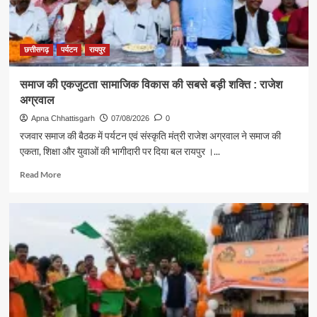
स्वदेशी
अपनाने
का
संदेश
छत्तीसगढ़
पर्यटन
रायपुर
समाज की एकजुटता सामाजिक विकास की सबसे बड़ी शक्ति : राजेश
अग्रवाल
Apna Chhattisgarh
07/08/2026
0
रजवार समाज की बैठक में पर्यटन एवं संस्कृति मंत्री राजेश अग्रवाल ने समाज की
एकता, शिक्षा और युवाओं की भागीदारी पर दिया बल रायपुर ।...
Read
Read More
more
about
समाज
की
एकजुटता
सामाजिक
विकास
की
सबसे
बड़ी