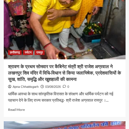
संस्कृति
मंत्री
श्री
राजेश
अग्रवाल
ने
जनदर्शन
में
सुनीं
आमजन
छत्तीसगढ़
पर्यटन
रायपुर
की
समस्याएं
श्रावण के प्रथम सोमवार पर कैबिनेट मंत्री श्री राजेश अग्रवाल ने
लखनपुर शिव मंदिर में विधि-विधान से किया जलाभिषेक, प्रदेशवासियों के
सुख, शांति, समृद्धि और खुशहाली की कामना
Apna Chhattisgarh
03/08/2026
0
धार्मिक आस्था के साथ सांस्कृतिक विरासत के संरक्षण और धार्मिक पर्यटन को नई
पहचान देने के लिए राज्य सरकार प्रतिबद्ध- श्री राजेश अग्रवाल रायपुर ।...
Read
Read More
more
about
श्रावण