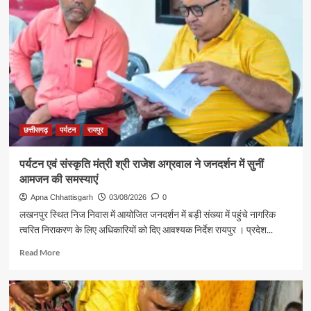
विजेता
ज्ञानेश्वरी
यादव
से
शिक्षा
मंत्री
गजेंद्र
यादव
ने
की
छत्तीसगढ़
पर्यटन
रायपुर
आत्मीय
मुलाकात
पर्यटन एवं संस्कृति मंत्री श्री राजेश अग्रवाल ने जनदर्शन में सुनीं
आमजन की समस्याएं
Apna Chhattisgarh
03/08/2026
0
लखनपुर स्थित निज निवास में आयोजित जनदर्शन में बड़ी संख्या में पहुंचे नागरिक
त्वरित निराकरण के लिए अधिकारियों को दिए आवश्यक निर्देश रायपुर । प्रदेश...
Read
Read More
more
about
पर्यटन
एवं