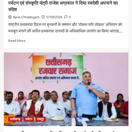
पर्यटन एवं संस्कृति मंत्री राजेश अग्रवाल ने दिया स्वदेशी अपनाने का
संदेश
Apna Chhattisgarh
07/08/2026
0
राष्ट्रीय हथकरघा दिवस पर बुनकरों के सम्मान और 'वोकल फॉर लोकल' अभियान को
मजबूत बनाने की अपील हथकरघा उत्पादों के अधिकाधिक उपयोग का किया आग्रह,...
Read
Read More
more
about
पर्यटन
एवं
संस्कृति
मंत्री
राजेश
अग्रवाल
ने
दिया
स्वदेशी
अपनाने
का
संदेश
छत्तीसगढ़
पर्यटन
रायपुर