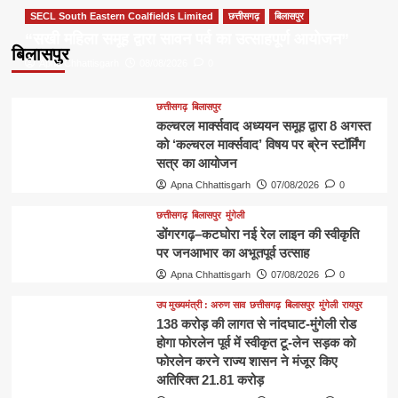
SECL South Eastern Coalfields Limited
छत्तीसगढ़
बिलासपुर
“सखी महिला समूह द्वारा सावन पर्व का उत्साहपूर्ण आयोजन”
बिलासपुर
Apna Chhattisgarh
08/08/2026
0
छत्तीसगढ़
बिलासपुर
कल्चरल मार्क्सवाद अध्ययन समूह द्वारा 8 अगस्त
को ‘कल्चरल मार्क्सवाद’ विषय पर ब्रेन स्टॉर्मिंग
सत्र का आयोजन
Apna Chhattisgarh
07/08/2026
0
छत्तीसगढ़
बिलासपुर
मुंगेली
डोंगरगढ़–कटघोरा नई रेल लाइन की स्वीकृति
पर जनआभार का अभूतपूर्व उत्साह
Apna Chhattisgarh
07/08/2026
0
उप मुख्यमंत्री : अरुण साव
छत्तीसगढ़
बिलासपुर
मुंगेली
रायपुर
138 करोड़ की लागत से नांदघाट-मुंगेली रोड
होगा फोरलेन पूर्व में स्वीकृत टू-लेन सड़क को
फोरलेन करने राज्य शासन ने मंजूर किए
अतिरिक्त 21.81 करोड़