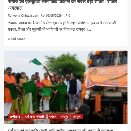
समाज की एकजुटता सामाजिक विकास की सबसे बड़ी शक्ति : राजेश
अग्रवाल
Apna Chhattisgarh
07/08/2026
0
रजवार समाज की बैठक में पर्यटन एवं संस्कृति मंत्री राजेश अग्रवाल ने समाज की
एकता, शिक्षा और युवाओं की भागीदारी पर दिया बल रायपुर ।...
Read
Read More
more
about
समाज
की
एकजुटता
सामाजिक
विकास
की
सबसे
बड़ी
शक्ति
:
राजेश
अग्रवाल
छत्तीसगढ़
धर्म-कला-संस्कृति
पर्यटन
रायपुर
सरगुजा