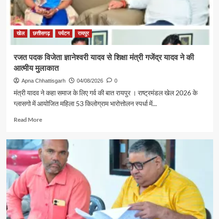
पहल
से
सरगुजा
संभाग
खेल
छत्तीसगढ़
पर्यटन
रायपुर
के
850
रजत पदक विजेता ज्ञानेश्वरी यादव से शिक्षा मंत्री गजेंद्र यादव ने की
श्रद्धालु
आत्मीय मुलाकात
भारत
गौरव
Apna Chhattisgarh
04/08/2026
0
ट्रेन
मंत्री यादव ने कहा समाज के लिए गर्व की बात रायपुर । राष्ट्रमंडल खेल 2026 के
से
ग्लासगो में आयोजित महिला 53 किलोग्राम भारोत्तोलन स्पर्धा में...
रामलला
एवं
Read
Read More
बाबा
more
विश्वनाथ
about
के
रजत
दर्शन
पदक
के
विजेता
लिए
ज्ञानेश्वरी
रवाना
यादव
से
शिक्षा
मंत्री