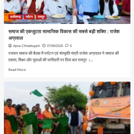
अपनाने
का
संदेश
छत्तीसगढ़
पर्यटन
रायपुर
समाज की एकजुटता सामाजिक विकास की सबसे बड़ी शक्ति : राजेश
अग्रवाल
Apna Chhattisgarh
07/08/2026
0
रजवार समाज की बैठक में पर्यटन एवं संस्कृति मंत्री राजेश अग्रवाल ने समाज की
एकता, शिक्षा और युवाओं की भागीदारी पर दिया बल रायपुर ।...
Read
Read More
more
about
समाज
की
एकजुटता
सामाजिक
विकास
की
सबसे
बड़ी
शक्ति