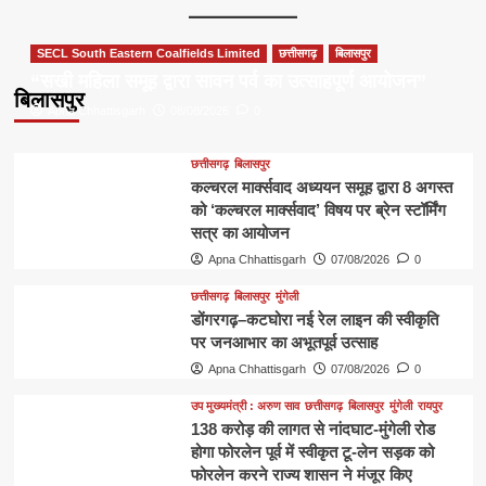
SECL South Eastern Coalfields Limited
छत्तीसगढ़
बिलासपुर
“सखी महिला समूह द्वारा सावन पर्व का उत्साहपूर्ण आयोजन”
बिलासपुर
Apna Chhattisgarh
08/08/2026
0
छत्तीसगढ़
बिलासपुर
कल्चरल मार्क्सवाद अध्ययन समूह द्वारा 8 अगस्त
को ‘कल्चरल मार्क्सवाद’ विषय पर ब्रेन स्टॉर्मिंग
सत्र का आयोजन
Apna Chhattisgarh
07/08/2026
0
छत्तीसगढ़
बिलासपुर
मुंगेली
डोंगरगढ़–कटघोरा नई रेल लाइन की स्वीकृति
पर जनआभार का अभूतपूर्व उत्साह
Apna Chhattisgarh
07/08/2026
0
उप मुख्यमंत्री : अरुण साव
छत्तीसगढ़
बिलासपुर
मुंगेली
रायपुर
138 करोड़ की लागत से नांदघाट-मुंगेली रोड
होगा फोरलेन पूर्व में स्वीकृत टू-लेन सड़क को
फोरलेन करने राज्य शासन ने मंजूर किए