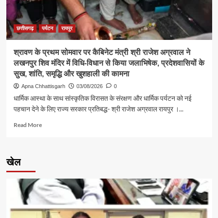
में
सुनीं
आमजन
छत्तीसगढ़
पर्यटन
रायपुर
की
समस्याएं
श्रावण के प्रथम सोमवार पर कैबिनेट मंत्री श्री राजेश अग्रवाल ने
लखनपुर शिव मंदिर में विधि-विधान से किया जलाभिषेक, प्रदेशवासियों के
सुख, शांति, समृद्धि और खुशहाली की कामना
Apna Chhattisgarh
03/08/2026
0
धार्मिक आस्था के साथ सांस्कृतिक विरासत के संरक्षण और धार्मिक पर्यटन को नई
पहचान देने के लिए राज्य सरकार प्रतिबद्ध- श्री राजेश अग्रवाल रायपुर ।...
Read
Read More
more
about
श्रावण
खेल
के
प्रथम
सोमवार
पर
कैबिनेट
मंत्री
श्री