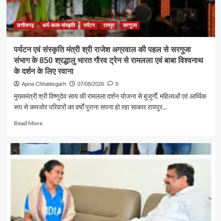
:
राजेश
अग्रवाल
छत्तीसगढ़
धर्म-कला-संस्कृति
पर्यटन
रायपुर
सरगुजा
पर्यटन एवं संस्कृति मंत्री श्री राजेश अग्रवाल की पहल से सरगुजा
संभाग के 850 श्रद्धालु भारत गौरव ट्रेन से रामलला एवं बाबा विश्वनाथ
के दर्शन के लिए रवाना
Apna Chhattisgarh
07/08/2026
0
मुख्यमंत्री श्री विष्णुदेव साय की रामलला दर्शन योजना से बुजुर्गों, महिलाओं एवं आर्थिक
रूप से कमजोर परिवारों का वर्षों पुराना सपना हो रहा साकार रायपुर...
Read
Read More
more
about
पर्यटन
एवं
संस्कृति
मंत्री
श्री
राजेश
अग्रवाल
की