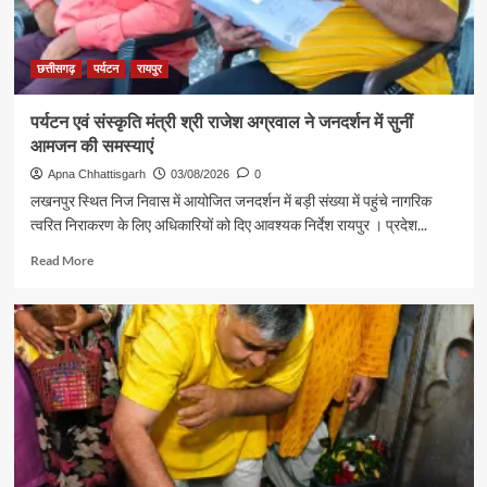
गजेंद्र
यादव
ने
की
छत्तीसगढ़
पर्यटन
रायपुर
आत्मीय
मुलाकात
पर्यटन एवं संस्कृति मंत्री श्री राजेश अग्रवाल ने जनदर्शन में सुनीं
आमजन की समस्याएं
Apna Chhattisgarh
03/08/2026
0
लखनपुर स्थित निज निवास में आयोजित जनदर्शन में बड़ी संख्या में पहुंचे नागरिक
त्वरित निराकरण के लिए अधिकारियों को दिए आवश्यक निर्देश रायपुर । प्रदेश...
Read
Read More
more
about
पर्यटन
एवं
संस्कृति
मंत्री
श्री
राजेश
अग्रवाल
ने
जनदर्शन