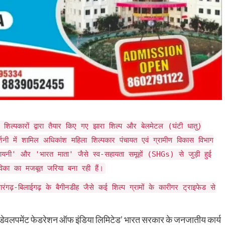
े शिल्पकारों द्वारा तैयार किए गए झारा शिल्प और बेलमेटल (घंटी धातु)
र्शनी में शामिल अधिकांश महिला शिल्पकार पंचायत एवं ग्रामीण विकास विभाग
्यायनी' और 'भारत माता' जैसे स्व-सहायता समूहों (SHGs) से जुड़ी हुई
विका का मजबूत जरिया बना रही हैं।
ारंगढ़-बिलाईगढ़ के बैगीनडीह जैसे कई शिल्प ग्रामों के कारीगर ट्राइफेड से
टिंग डेवलपमेंट फेडरेशन ऑफ इंडिया लिमिटेड’ भारत सरकार के जनजातीय कार्य