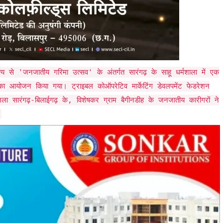
ेश्य से 'जनजातीय गरिमा उत्सव' के अंतर्गत सारंगढ़ के साहू धर्मशाला में एक
ेले का आयोजन किया गया। ट्राइबल कोऑपरेटिव मार्केटिंग डेवलपमेंट फेडरेशन
िला सारंगढ़-बिलाईगढ़ के, विशेषकर ग्राम बैगीनडीह के जनजातीय कारीगरों ने