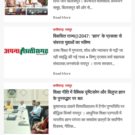
दिया जोर बिलासपुर। कल्चरल मार्क्सवाद अध्ययन
समूह, बिलासपुर की ओर से...
Read
Read More
more
about
छत्तीसगढ़
रायपुर
विकसित राज्य@2047: ‘ज्ञान’ के प्रकाश से
संवरता युवाओं का भविष्य
उच्च शिक्षा में गुणवत्ता, शोध और नवाचार से गढ़ी जा
रही समृद्धि की नई गाथा • विष्णु प्रसाद वर्मा सहायक
संचालक,जनसंपर्क रायपुर । राज्य सरकार...
Read
Read More
more
about
छत्तीसगढ़
रायपुर
शिक्षा नीति में वैश्विक दृष्टिकोण और विलुप्त ज्ञान
के पुनरुद्धार पर बल
कुशाभाऊ ठाकरे विश्वविद्यालय में टैगोर पुण्यतिथि पर
बौद्धिक विमर्श रायपुर । आधुनिक शिक्षा प्रणाली में
भारतीय ज्ञान परंपरा का समावेश छात्रों के सर्वांगीण
विकास, नैतिक...