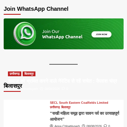
about
Join WhatsApp Channel
छत्तीसगढ़
बिलासपुर
समाज को भ्रमित करने वाले नैरेटिव से रहें सचेत : कैलाश चंद्र
बिलासपुर
Apna Chhattisgarh
08/08/2026
0
SECL South Eastern Coalfields Limited
छत्तीसगढ़
बिलासपुर
“सखी महिला समूह द्वारा सावन पर्व का उत्साहपूर्ण
आयोजन”
Apna Chhattisgarh
08/08/2026
0