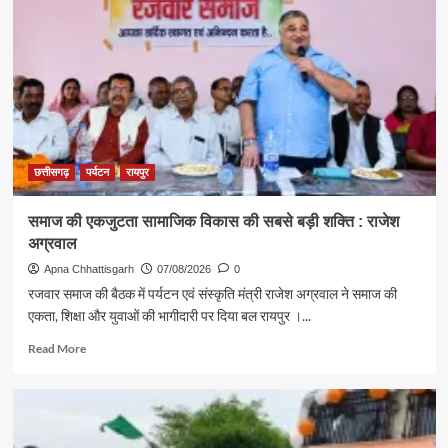
मंत्री
राजेश
अग्रवाल
ने
दिया
स्वदेशी
अपनाने
का
संदेश
छत्तीसगढ़
पर्यटन
रायपुर
समाज की एकजुटता सामाजिक विकास की सबसे बड़ी शक्ति : राजेश
अग्रवाल
Apna Chhattisgarh
07/08/2026
0
रजवार समाज की बैठक में पर्यटन एवं संस्कृति मंत्री राजेश अग्रवाल ने समाज की
एकता, शिक्षा और युवाओं की भागीदारी पर दिया बल रायपुर ।...
Read
Read More
more
about
समाज
की
एकजुटता