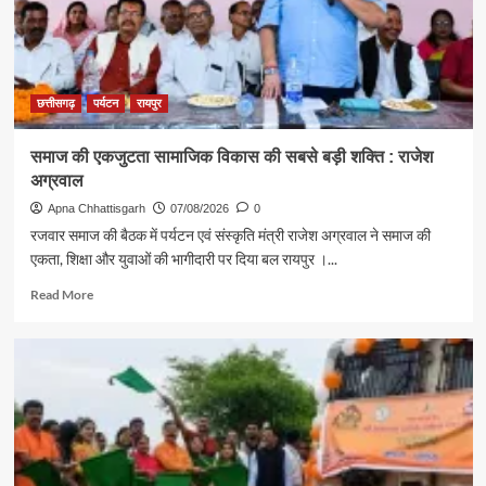
दिया
स्वदेशी
अपनाने
का
संदेश
छत्तीसगढ़
पर्यटन
रायपुर
समाज की एकजुटता सामाजिक विकास की सबसे बड़ी शक्ति : राजेश
अग्रवाल
Apna Chhattisgarh
07/08/2026
0
रजवार समाज की बैठक में पर्यटन एवं संस्कृति मंत्री राजेश अग्रवाल ने समाज की
एकता, शिक्षा और युवाओं की भागीदारी पर दिया बल रायपुर ।...
Read
Read More
more
about
समाज
की
एकजुटता
सामाजिक
विकास
की
सबसे