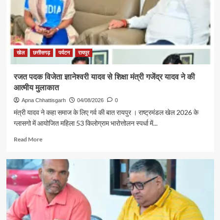
अग्रवाल
की
पहल
से
सरगुजा
संभाग
खेल
छत्तीसगढ़
पर्यटन
रायपुर
के
850
रजत पदक विजेता ज्ञानेश्वरी यादव से शिक्षा मंत्री गजेंद्र यादव ने की
श्रद्धालु
आत्मीय मुलाकात
भारत
गौरव
Apna Chhattisgarh
04/08/2026
0
ट्रेन
मंत्री यादव ने कहा समाज के लिए गर्व की बात रायपुर । राष्ट्रमंडल खेल 2026 के
से
ग्लासगो में आयोजित महिला 53 किलोग्राम भारोत्तोलन स्पर्धा में...
रामलला
एवं
Read
Read More
बाबा
more
विश्वनाथ
about
के
रजत
दर्शन
पदक
के
विजेता
लिए
ज्ञानेश्वरी
रवाना
यादव
से