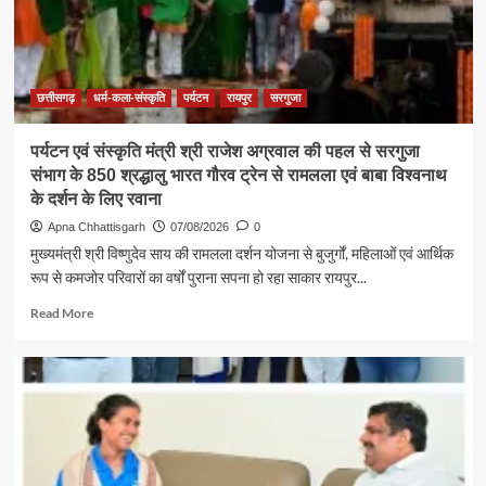
बड़ी
शक्ति
:
राजेश
अग्रवाल
छत्तीसगढ़
धर्म-कला-संस्कृति
पर्यटन
रायपुर
सरगुजा
पर्यटन एवं संस्कृति मंत्री श्री राजेश अग्रवाल की पहल से सरगुजा
संभाग के 850 श्रद्धालु भारत गौरव ट्रेन से रामलला एवं बाबा विश्वनाथ
के दर्शन के लिए रवाना
Apna Chhattisgarh
07/08/2026
0
मुख्यमंत्री श्री विष्णुदेव साय की रामलला दर्शन योजना से बुजुर्गों, महिलाओं एवं आर्थिक
रूप से कमजोर परिवारों का वर्षों पुराना सपना हो रहा साकार रायपुर...
Read
Read More
more
about
पर्यटन
एवं
संस्कृति
मंत्री
श्री
राजेश