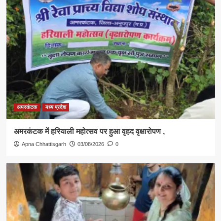
अमरकंटक
मध्य प्रदेश
अमरकंटक में हरियाली महोत्सव पर हुआ वृहद वृक्षारोपण ,
Apna Chhattisgarh
03/08/2026
0