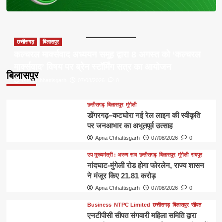
छत्तीसगढ़
बिलासपुर
कल्चरल मार्क्सवाद अध्ययन समूह द्वारा 8 अगस्त को ‘कल्चरल
मार्क्सवाद’ विषय पर ब्रेन स्टॉर्मिंग सत्र का आयोजन
बिलासपुर
Apna Chhattisgarh
07/08/2026
0
छत्तीसगढ़
बिलासपुर
मुंगेली
डोंगरगढ़–कटघोरा नई रेल लाइन की स्वीकृति
पर जनआभार का अभूतपूर्व उत्साह
Apna Chhattisgarh
07/08/2026
0
उप मुख्यमंत्री : अरुण साव
छत्तीसगढ़
बिलासपुर
मुंगेली
रायपुर
नांदघाट-मुंगेली रोड होगा फोरलेन, राज्य शासन
ने मंजूर किए 21.81 करोड़
Apna Chhattisgarh
07/08/2026
0
Business
NTPC Limited
छत्तीसगढ़
बिलासपुर
सीपत
एनटीपीसी सीपत संगवारी महिला समिति द्वारा