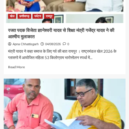
से
सरगुजा
संभाग
खेल
छत्तीसगढ़
पर्यटन
रायपुर
के
850
रजत पदक विजेता ज्ञानेश्वरी यादव से शिक्षा मंत्री गजेंद्र यादव ने की
श्रद्धालु
आत्मीय मुलाकात
भारत
गौरव
Apna Chhattisgarh
04/08/2026
0
ट्रेन
मंत्री यादव ने कहा समाज के लिए गर्व की बात रायपुर । राष्ट्रमंडल खेल 2026 के
से
ग्लासगो में आयोजित महिला 53 किलोग्राम भारोत्तोलन स्पर्धा में...
रामलला
एवं
Read
Read More
बाबा
more
विश्वनाथ
about
के
रजत
दर्शन
पदक
के
विजेता
लिए
ज्ञानेश्वरी
रवाना
यादव
से
शिक्षा
मंत्री
गजेंद्र