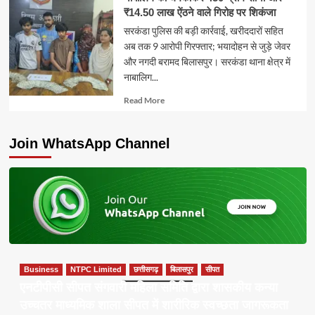
₹14.50 लाख ऐंठने वाले गिरोह पर शिकंजा
सरकंडा पुलिस की बड़ी कार्रवाई, खरीददारों सहित
अब तक 9 आरोपी गिरफ्तार; भयादोहन से जुड़े जेवर
और नगदी बरामद बिलासपुर। सरकंडा थाना क्षेत्र में
नाबालिग...
Read
Read More
more
about
Join WhatsApp Channel
Business
NTPC Limited
छत्तीसगढ़
बिलासपुर
सीपत
एनटीपीसी सीपत संगवारी महिला समिति द्वारा शासकीय कन्या
उच्चतर माध्यमिक शाला सीपत में शारीरिक स्वच्छता जागरूकता