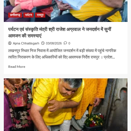
यादव
ने
की
छत्तीसगढ़
पर्यटन
रायपुर
आत्मीय
मुलाकात
पर्यटन एवं संस्कृति मंत्री श्री राजेश अग्रवाल ने जनदर्शन में सुनीं
आमजन की समस्याएं
Apna Chhattisgarh
03/08/2026
0
लखनपुर स्थित निज निवास में आयोजित जनदर्शन में बड़ी संख्या में पहुंचे नागरिक
त्वरित निराकरण के लिए अधिकारियों को दिए आवश्यक निर्देश रायपुर । प्रदेश...
Read
Read More
more
about
पर्यटन
एवं
संस्कृति
मंत्री
श्री
राजेश
अग्रवाल
ने
जनदर्शन