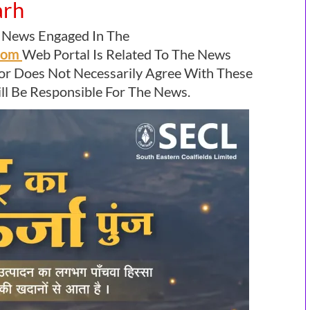
arh
 News Engaged In The
.com
Web Portal Is Related To The News
or Does Not Necessarily Agree With These
l Be Responsible For The News.