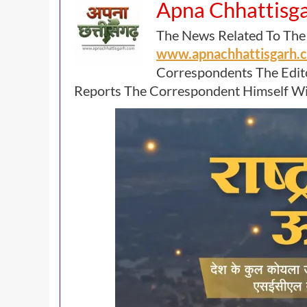
Apna Chhattisg
The News Related To The
www.apnachhattisgarh
Correspondents The Edit
Reports The Correspondent Himself Wil