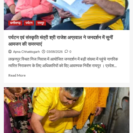
गजेंद्र
यादव
ने
की
छत्तीसगढ़
पर्यटन
रायपुर
आत्मीय
मुलाकात
पर्यटन एवं संस्कृति मंत्री श्री राजेश अग्रवाल ने जनदर्शन में सुनीं
आमजन की समस्याएं
Apna Chhattisgarh
03/08/2026
0
लखनपुर स्थित निज निवास में आयोजित जनदर्शन में बड़ी संख्या में पहुंचे नागरिक
त्वरित निराकरण के लिए अधिकारियों को दिए आवश्यक निर्देश रायपुर । प्रदेश...
Read
Read More
more
about
पर्यटन
एवं
संस्कृति
मंत्री
श्री
राजेश
अग्रवाल
ने