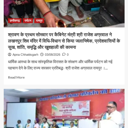
जनदर्शन
में
सुनीं
आमजन
छत्तीसगढ़
पर्यटन
रायपुर
की
समस्याएं
श्रावण के प्रथम सोमवार पर कैबिनेट मंत्री श्री राजेश अग्रवाल ने
लखनपुर शिव मंदिर में विधि-विधान से किया जलाभिषेक, प्रदेशवासियों के
सुख, शांति, समृद्धि और खुशहाली की कामना
Apna Chhattisgarh
03/08/2026
0
धार्मिक आस्था के साथ सांस्कृतिक विरासत के संरक्षण और धार्मिक पर्यटन को नई
पहचान देने के लिए राज्य सरकार प्रतिबद्ध- श्री राजेश अग्रवाल रायपुर ।...
Read
Read More
more
about
श्रावण
के
प्रथम
सोमवार
पर
कैबिनेट
मंत्री