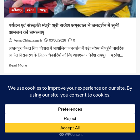
ने
की
छत्तीसगढ़
पर्यटन
रायपुर
आत्मीय
मुलाकात
पर्यटन एवं संस्कृति मंत्री श्री राजेश अग्रवाल ने जनदर्शन में सुनीं
आमजन की समस्याएं
Apna Chhattisgarh
03/08/2026
0
लखनपुर स्थित निज निवास में आयोजित जनदर्शन में बड़ी संख्या में पहुंचे नागरिक
त्वरित निराकरण के लिए अधिकारियों को दिए आवश्यक निर्देश रायपुर । प्रदेश...
Read
Read More
more
about
पर्यटन
खेल
एवं
संस्कृति
मंत्री
श्री
राजेश
अग्रवाल
ने
जनदर्शन
में