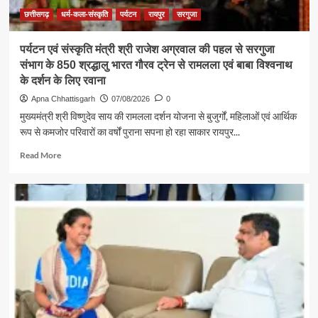
अग्रवाल
छत्तीसगढ़
धर्म-कला-संस्कृति
पर्यटन
रायपुर
सरगुजा
पर्यटन एवं संस्कृति मंत्री श्री राजेश अग्रवाल की पहल से सरगुजा
संभाग के 850 श्रद्धालु भारत गौरव ट्रेन से रामलला एवं बाबा विश्वनाथ
के दर्शन के लिए रवाना
Apna Chhattisgarh
07/08/2026
0
मुख्यमंत्री श्री विष्णुदेव साय की रामलला दर्शन योजना से बुजुर्गों, महिलाओं एवं आर्थिक
रूप से कमजोर परिवारों का वर्षों पुराना सपना हो रहा साकार रायपुर...
Read
Read More
more
about
पर्यटन
एवं
संस्कृति
मंत्री
श्री
राजेश
अग्रवाल
की
पहल
से