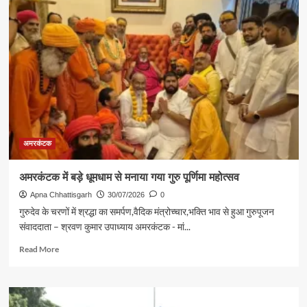
के
सोनमुड़ा
में
टूटी
रेलिंग,उखड़ी
टाइल्स
और
जर्जर
सुविधाओं
से
बढ़ा
हादसे
अमरकंटक
का
खतरा
अमरकंटक में बड़े धूमधाम से मनाया गया गुरु पूर्णिमा महोत्सव
Apna Chhattisgarh
30/07/2026
0
गुरुदेव के चरणों में श्रद्धा का समर्पण,वैदिक मंत्रोच्चार,भक्ति भाव से हुआ गुरुपूजन
संवाददाता – श्रवण कुमार उपाध्याय अमरकंटक - मां...
Read
Read More
more
about
अमरकंटक
में