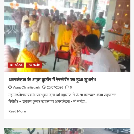
के
इंद्रदमन
तालाब
पास
और
जैन
मंदिर
पार्किंग
के
बाहर
सड़क
पर
अमरकंटक
मध्य प्रदेश
शुल्क
वसूली
अमरकंटक के अमृत कुटीर में रेस्टोरेंट का हुआ शुभारंभ
,
Apna Chhattisgarh
26/07/2026
0
महामंडलेश्वर स्वामी रामभूषण दास जी महाराज ने फीता काटकर किया उद्घाटन
रिपोर्टर – श्रवण कुमार उपाध्याय अमरकंटक - मां नर्मदा...
Read
Read More
more
about
अमरकंटक
के