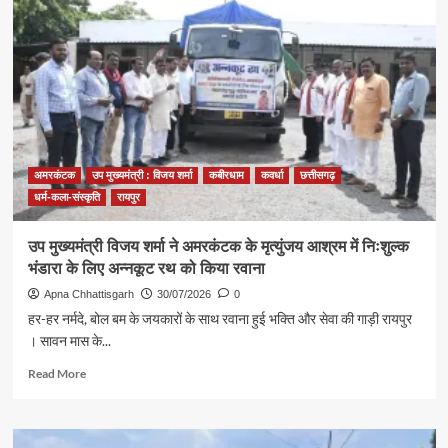
बड़े
धूमधाम
से
मनाया
गया
गुरु
पूर्णिमा
महोत्सव
अमरकंटक
उप मुख्यमंत्री : विजय शर्मा
कबीरधाम
कवर्धा
छत्तीसगढ़
धर्म-कला-संस्कृति
रायपुर
उप मुख्यमंत्री विजय शर्मा ने अमरकंटक के मृत्युंजय आश्रम में निःशुल्क
भंडारा के लिए अन्नकूट रथ को किया रवाना
Apna Chhattisgarh
30/07/2026
0
हर-हर नर्मदे, बोल बम के जयकारों के साथ रवाना हुई भक्ति और सेवा की गाड़ी रायपुर
। सावन मास के...
Read
Read More
more
about
उप
मुख्यमंत्री