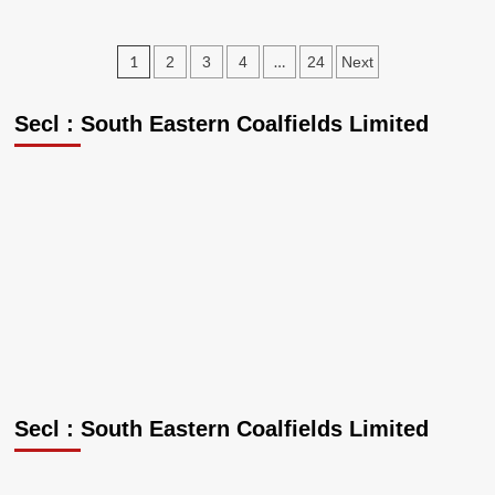
के
मुख्य
मार्गों
Posts
1
…
2
3
4
24
Next
पर
pagination
आवारा
पशुओं
Secl : South Eastern Coalfields Limited
का
आतंक,दुर्घटनाओं
का
बढ़ा
खतरा
Secl : South Eastern Coalfields Limited