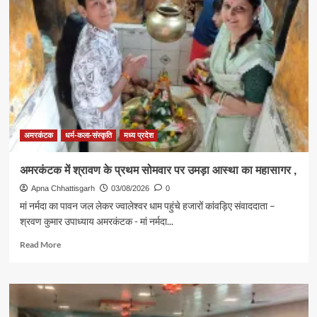
हरियाली
महोत्सव
पर
हुआ
वृहद
वृक्षारोपण
,
अमरकंटक
धर्म-कला-संस्कृति
मध्य प्रदेश
अमरकंटक में श्रावण के प्रथम सोमवार पर उमड़ा आस्था का महासागर ,
Apna Chhattisgarh
03/08/2026
0
मां नर्मदा का पावन जल लेकर ज्वालेश्वर धाम पहुंचे हजारों कांवड़िए संवाददाता –
श्रवण कुमार उपाध्याय अमरकंटक - मां नर्मदा...
Read
Read More
more
about
अमरकंटक
में
श्रावण