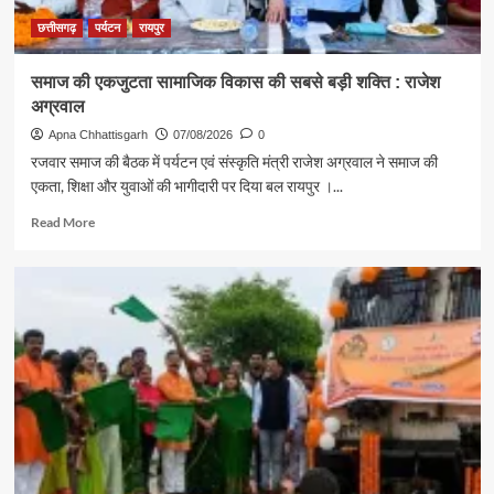
का
संदेश
छत्तीसगढ़
पर्यटन
रायपुर
समाज की एकजुटता सामाजिक विकास की सबसे बड़ी शक्ति : राजेश
अग्रवाल
Apna Chhattisgarh
07/08/2026
0
रजवार समाज की बैठक में पर्यटन एवं संस्कृति मंत्री राजेश अग्रवाल ने समाज की
एकता, शिक्षा और युवाओं की भागीदारी पर दिया बल रायपुर ।...
Read
Read More
more
about
समाज
की
एकजुटता
सामाजिक
विकास
की
सबसे
बड़ी
शक्ति
:
राजेश