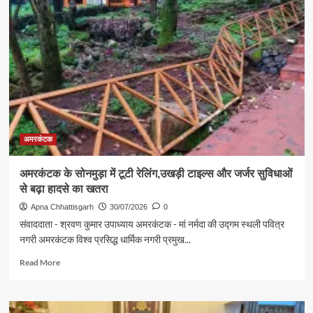
कल्याणिका
केंद्रीय
शिक्षा
निकेतन
का
29वां
स्थापना
दिवस
03
अगस्त
को
अमरकंटक
,
अमरकंटक के सोनमुड़ा में टूटी रेलिंग,उखड़ी टाइल्स और जर्जर सुविधाओं
से बढ़ा हादसे का खतरा
Apna Chhattisgarh
30/07/2026
0
संवाददाता - श्रवण कुमार उपाध्याय अमरकंटक - मां नर्मदा की उद्गम स्थली पवित्र
नगरी अमरकंटक विश्व प्रसिद्ध धार्मिक नगरी प्रमुख...
Read
Read More
more
about
अमरकंटक