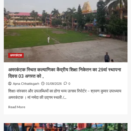
और
राष्ट्रभक्ति
का
संगम
बना
कल्याणिका
विद्यालय
का
29वाँ
स्थापना
अमरकंटक
दिवस
अमरकंटक स्थित कल्याणिका केंद्रीय शिक्षा निकेतन का 29वां स्थापना
दिवस 03 अगस्त को ,
Apna Chhattisgarh
01/08/2026
0
शिक्षा-संस्कार और उपलब्धियों का होगा भव्य उत्सव रिपोर्टर – श्रवण कुमार उपाध्याय
अमरकंटक । मां नर्मदा की उद्गम स्थली /...
Read
Read More
more
about
अमरकंटक
स्थित