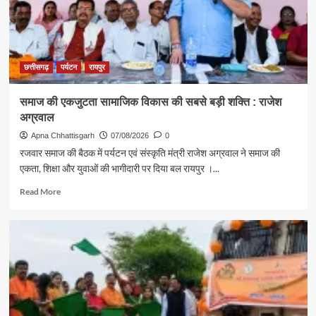
दिया
स्वदेशी
अपनाने
का
संदेश
छत्तीसगढ़
पर्यटन
रायपुर
समाज की एकजुटता सामाजिक विकास की सबसे बड़ी शक्ति : राजेश
अग्रवाल
Apna Chhattisgarh
07/08/2026
0
रजवार समाज की बैठक में पर्यटन एवं संस्कृति मंत्री राजेश अग्रवाल ने समाज की
एकता, शिक्षा और युवाओं की भागीदारी पर दिया बल रायपुर ।...
Read
Read More
more
about
समाज
की
एकजुटता
सामाजिक
विकास
की
सबसे