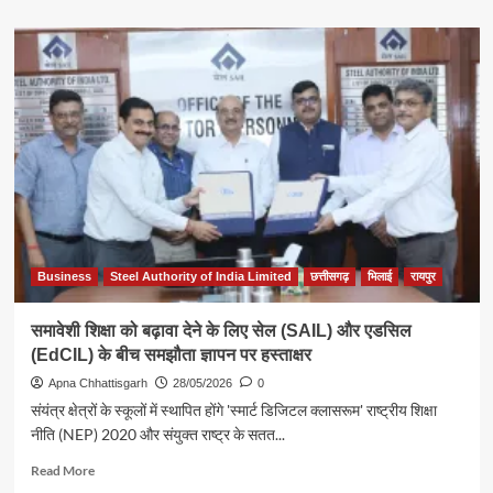
about
विश्व
पर्यावरण
दिवस
पर
भिलाई
इस्पात
संयंत्र
में
वृहद
वृक्षारोपण
अभियान
Business
Steel Authority of India Limited
छत्तीसगढ़
भिलाई
रायपुर
समावेशी शिक्षा को बढ़ावा देने के लिए सेल (SAIL) और एडसिल
(EdCIL) के बीच समझौता ज्ञापन पर हस्ताक्षर
Apna Chhattisgarh
28/05/2026
0
संयंत्र क्षेत्रों के स्कूलों में स्थापित होंगे 'स्मार्ट डिजिटल क्लासरूम' राष्ट्रीय शिक्षा
नीति (NEP) 2020 और संयुक्त राष्ट्र के सतत...
Read
Read More
more