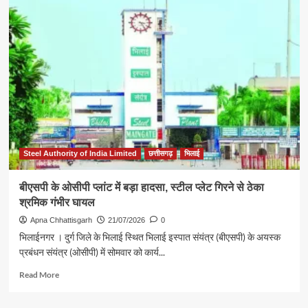
इस्पात
संयंत्र
की
बड़ी
उपलब्धि:
एसएमएस-3
में
स्वदेशी
तकनीक
से
विकसित
हॉट
Steel Authority of India Limited
छत्तीसगढ़
भिलाई
मेटल
लैडल
बीएसपी के ओसीपी प्लांट में बड़ा हादसा, स्टील प्लेट गिरने से ठेका
प्रीहीटर
श्रमिक गंभीर घायल
और
सीओजी
Apna Chhattisgarh
21/07/2026
0
लाइन
भिलाईनगर । दुर्ग जिले के भिलाई स्थित भिलाई इस्पात संयंत्र (बीएसपी) के अयस्क
शुरू
प्रबंधन संयंत्र (ओसीपी) में सोमवार को कार्य...
Read
Read More
more
about