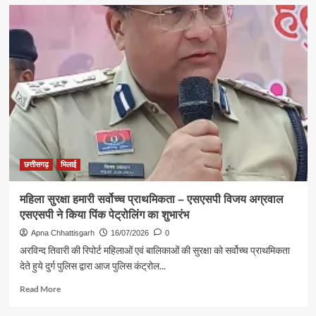
बीएसपी
के
ओसीपी
प्लांट
में
बड़ा
हादसा,
स्टील
प्लेट
गिरने
से
ठेका
श्रमिक
छत्तीसगढ़
भिलाई
गंभीर
घायल
महिला सुरक्षा हमारी सर्वोच्च प्राथमिकता – एसएसपी विजय अग्रवाल
एसएसपी ने किया पिंक पेट्रोलिंग का शुभारंभ
Apna Chhattisgarh
16/07/2026
0
अरविन्द तिवारी की रिपोर्ट महिलाओं एवं बालिकाओं की सुरक्षा को सर्वोच्च प्राथमिकता
देते हुये दुर्ग पुलिस द्वारा आज पुलिस कंट्रोल...
Read
Read More
more
about