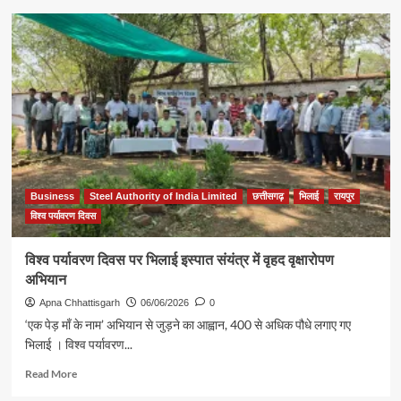
भिलाई
में
10
लाख
रुपये
की
हेरोइन
के
साथ
महिला
गिरफ्तार
Business
Steel Authority of India Limited
छत्तीसगढ़
भिलाई
रायपुर
विश्व पर्यावरण दिवस
विश्व पर्यावरण दिवस पर भिलाई इस्पात संयंत्र में वृहद वृक्षारोपण
अभियान
Apna Chhattisgarh
06/06/2026
0
‘एक पेड़ माँ के नाम’ अभियान से जुड़ने का आह्वान, 400 से अधिक पौधे लगाए गए
भिलाई । विश्व पर्यावरण...
Read
Read More
more