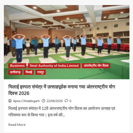
महिला
सुरक्षा
हमारी
सर्वोच्च
प्राथमिकता
–
एसएसपी
विजय
अग्रवाल
एसएसपी
ने
Business
Steel Authority of India Limited
अंतर्राष्ट्रीय योग दिवस
किया
पिंक
छत्तीसगढ़
भिलाई
रायपुर
पेट्रोलिंग
का
भिलाई इस्पात संयंत्र में उत्साहपूर्वक मनाया गया अंतरराष्ट्रीय योग
शुभारंभ
दिवस 2026
Apna Chhattisgarh
22/06/2026
0
भिलाई इस्पात संयंत्र में 12वें अंतरराष्ट्रीय योग दिवस का आयोजन उत्साह एवं
गरिमामय रूप से किया गया। इस वर्ष की...
Read
Read More
more