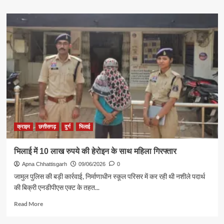
about
भिलाई
इस्पात
संयंत्र
में
उत्साहपूर्वक
मनाया
गया
अंतरराष्ट्रीय
योग
दिवस
2026
क्राइम
छत्तीसगढ़
दुर्ग
भिलाई
भिलाई में 10 लाख रुपये की हेरोइन के साथ महिला गिरफ्तार
Apna Chhattisgarh
09/06/2026
0
जामुल पुलिस की बड़ी कार्रवाई, निर्माणाधीन स्कूल परिसर में कर रही थी नशीले पदार्थ
की बिक्री एनडीपीएस एक्ट के तहत...
Read
Read More
more
about