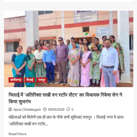
about
समावेशी
शिक्षा
को
बढ़ावा
देने
के
लिए
सेल
(SAIL)
और
एडसिल
(EdCIL)
के
छत्तीसगढ़
भिलाई
रायपुर
बीच
समझौता
भिलाई में ‘अतिरिक्त सखी वन स्टॉप सेंटर’ का विधायक रिकेश सेन ने
ज्ञापन
किया शुभारंभ
पर
हस्ताक्षर
Apna Chhattisgarh
09/05/2026
0
महिलाओं को मिलेगी एक ही छत के नीचे सभी सुविधाएं रायपुर । भिलाई नगर में आज
‘अतिरिक्त सखी वन स्टॉप...
Read
Read More