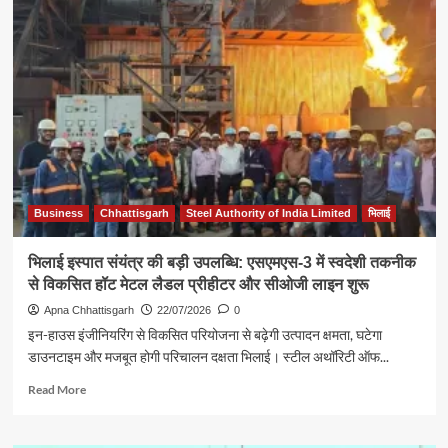
कैलाश
चंद्र
पंत
का
निधन,
साहित्य
और
पत्रकारिता
जगत
में
शोक
की
Business
Chhattisgarh
Steel Authority of India Limited
भिलाई
लहर
भिलाई इस्पात संयंत्र की बड़ी उपलब्धि: एसएमएस-3 में स्वदेशी तकनीक
से विकसित हॉट मेटल लैडल प्रीहीटर और सीओजी लाइन शुरू
Apna Chhattisgarh
22/07/2026
0
इन-हाउस इंजीनियरिंग से विकसित परियोजना से बढ़ेगी उत्पादन क्षमता, घटेगा
डाउनटाइम और मजबूत होगी परिचालन दक्षता भिलाई। स्टील अथॉरिटी ऑफ...
Read
Read More
more
about
भिलाई