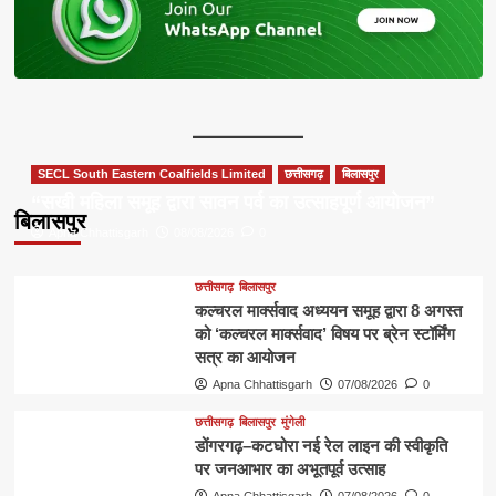
SECL South Eastern Coalfields Limited
छत्तीसगढ़
बिलासपुर
“सखी महिला समूह द्वारा सावन पर्व का उत्साहपूर्ण आयोजन”
बिलासपुर
Apna Chhattisgarh
08/08/2026
0
छत्तीसगढ़
बिलासपुर
कल्चरल मार्क्सवाद अध्ययन समूह द्वारा 8 अगस्त
को ‘कल्चरल मार्क्सवाद’ विषय पर ब्रेन स्टॉर्मिंग
सत्र का आयोजन
Apna Chhattisgarh
07/08/2026
0
छत्तीसगढ़
बिलासपुर
मुंगेली
डोंगरगढ़–कटघोरा नई रेल लाइन की स्वीकृति
पर जनआभार का अभूतपूर्व उत्साह
Apna Chhattisgarh
07/08/2026
0