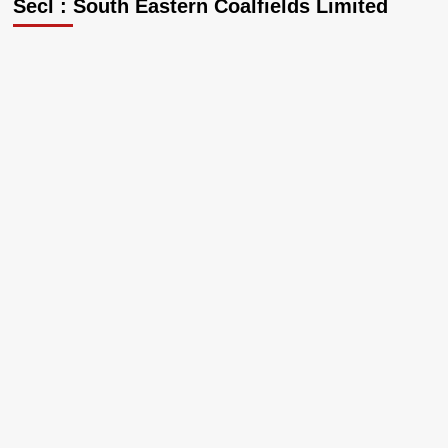
Secl : South Eastern Coalfields Limited