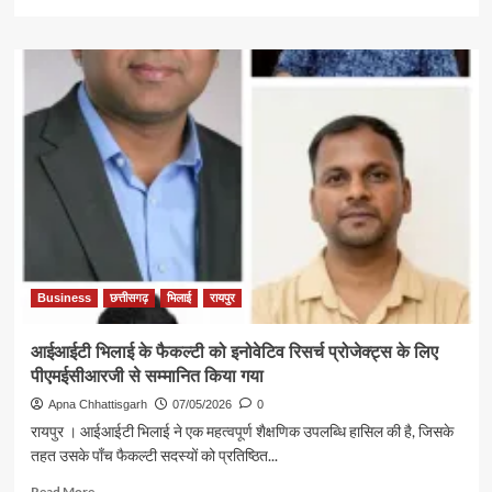
more
about
भिलाई
में
‘अतिरिक्त
सखी
वन
स्टॉप
सेंटर’
का
विधायक
रिकेश
सेन
ने
किया
Business
छत्तीसगढ़
भिलाई
रायपुर
शुभारंभ
आईआईटी भिलाई के फैकल्टी को इनोवेटिव रिसर्च प्रोजेक्ट्स के लिए
पीएमईसीआरजी से सम्मानित किया गया
Apna Chhattisgarh
07/05/2026
0
रायपुर । आईआईटी भिलाई ने एक महत्वपूर्ण शैक्षणिक उपलब्धि हासिल की है, जिसके
तहत उसके पाँच फैकल्टी सदस्यों को प्रतिष्ठित...
Read
Read More