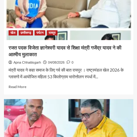
अग्रवाल
की
पहल
से
सरगुजा
संभाग
खेल
छत्तीसगढ़
पर्यटन
रायपुर
के
850
रजत पदक विजेता ज्ञानेश्वरी यादव से शिक्षा मंत्री गजेंद्र यादव ने की
श्रद्धालु
आत्मीय मुलाकात
भारत
गौरव
Apna Chhattisgarh
04/08/2026
0
ट्रेन
मंत्री यादव ने कहा समाज के लिए गर्व की बात रायपुर । राष्ट्रमंडल खेल 2026 के
से
ग्लासगो में आयोजित महिला 53 किलोग्राम भारोत्तोलन स्पर्धा में...
रामलला
एवं
Read
Read More
बाबा
more
विश्वनाथ
about
के
रजत
दर्शन
पदक
के
विजेता
लिए
ज्ञानेश्वरी
रवाना
यादव
से