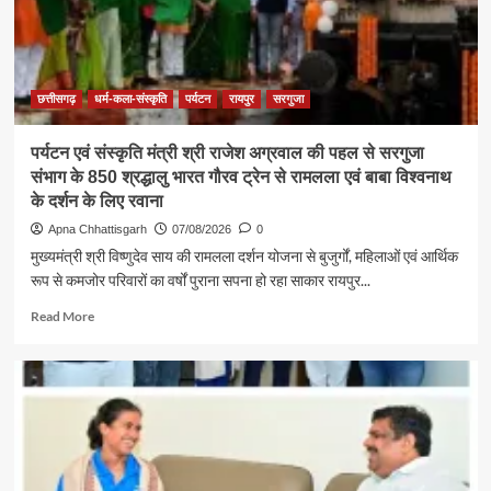
बड़ी
शक्ति
:
राजेश
अग्रवाल
छत्तीसगढ़
धर्म-कला-संस्कृति
पर्यटन
रायपुर
सरगुजा
पर्यटन एवं संस्कृति मंत्री श्री राजेश अग्रवाल की पहल से सरगुजा
संभाग के 850 श्रद्धालु भारत गौरव ट्रेन से रामलला एवं बाबा विश्वनाथ
के दर्शन के लिए रवाना
Apna Chhattisgarh
07/08/2026
0
मुख्यमंत्री श्री विष्णुदेव साय की रामलला दर्शन योजना से बुजुर्गों, महिलाओं एवं आर्थिक
रूप से कमजोर परिवारों का वर्षों पुराना सपना हो रहा साकार रायपुर...
Read
Read More
more
about
पर्यटन
एवं
संस्कृति
मंत्री
श्री
राजेश