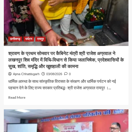
राजेश
अग्रवाल
ने
जनदर्शन
में
सुनीं
आमजन
छत्तीसगढ़
पर्यटन
रायपुर
की
समस्याएं
श्रावण के प्रथम सोमवार पर कैबिनेट मंत्री श्री राजेश अग्रवाल ने
लखनपुर शिव मंदिर में विधि-विधान से किया जलाभिषेक, प्रदेशवासियों के
सुख, शांति, समृद्धि और खुशहाली की कामना
Apna Chhattisgarh
03/08/2026
0
धार्मिक आस्था के साथ सांस्कृतिक विरासत के संरक्षण और धार्मिक पर्यटन को नई
पहचान देने के लिए राज्य सरकार प्रतिबद्ध- श्री राजेश अग्रवाल रायपुर ।...
Read
Read More
more
about
श्रावण
के
प्रथम
सोमवार