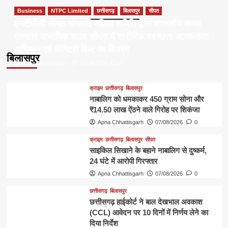
Business
NTPC Limited
छत्तीसगढ़
बिलासपुर
सीपत
एनटीपीसी सीपत संगवारी महिला समिति द्वारा शासकीय कन्या
उच्चतर माध्यमिक शाला सीपत में शारीरिक स्वच्छता जागरूकता
अभियान एवं सैनिटरी किट का वितरण
बिलासपुर
Apna Chhattisgarh
07/08/2026
0
क्राइम
छत्तीसगढ़
बिलासपुर
नाबालिग को धमकाकर 450 ग्राम सोना और
₹14.50 लाख ऐंठने वाले गिरोह पर शिकंजा
Apna Chhattisgarh
07/08/2026
0
क्राइम
छत्तीसगढ़
बिलासपुर
सीपत
साइकिल सिखाने के बहाने नाबालिग से दुष्कर्म,
24 घंटे में आरोपी गिरफ्तार
Apna Chhattisgarh
07/08/2026
0
छत्तीसगढ़
बिलासपुर
छत्तीसगढ़ हाईकोर्ट ने बाल देखभाल अवकाश
(CCL) आवेदन पर 10 दिनों में निर्णय लेने का
दिया निर्देश