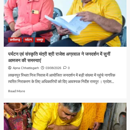
यादव
से
शिक्षा
मंत्री
गजेंद्र
यादव
ने
की
छत्तीसगढ़
पर्यटन
रायपुर
आत्मीय
मुलाकात
पर्यटन एवं संस्कृति मंत्री श्री राजेश अग्रवाल ने जनदर्शन में सुनीं
आमजन की समस्याएं
Apna Chhattisgarh
03/08/2026
0
लखनपुर स्थित निज निवास में आयोजित जनदर्शन में बड़ी संख्या में पहुंचे नागरिक
त्वरित निराकरण के लिए अधिकारियों को दिए आवश्यक निर्देश रायपुर । प्रदेश...
Read
Read More
more
about
पर्यटन
एवं
संस्कृति
मंत्री
श्री