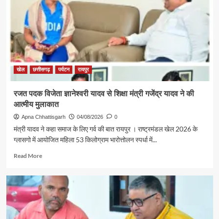
श्री
राजेश
अग्रवाल
की
पहल
से
सरगुजा
संभाग
खेल
छत्तीसगढ़
पर्यटन
रायपुर
के
850
रजत पदक विजेता ज्ञानेश्वरी यादव से शिक्षा मंत्री गजेंद्र यादव ने की
श्रद्धालु
आत्मीय मुलाकात
भारत
गौरव
Apna Chhattisgarh
04/08/2026
0
ट्रेन
मंत्री यादव ने कहा समाज के लिए गर्व की बात रायपुर । राष्ट्रमंडल खेल 2026 के
से
ग्लासगो में आयोजित महिला 53 किलोग्राम भारोत्तोलन स्पर्धा में...
रामलला
एवं
Read
Read More
बाबा
more
विश्वनाथ
about
के
रजत
दर्शन
पदक
के
विजेता
लिए
ज्ञानेश्वरी
रवाना