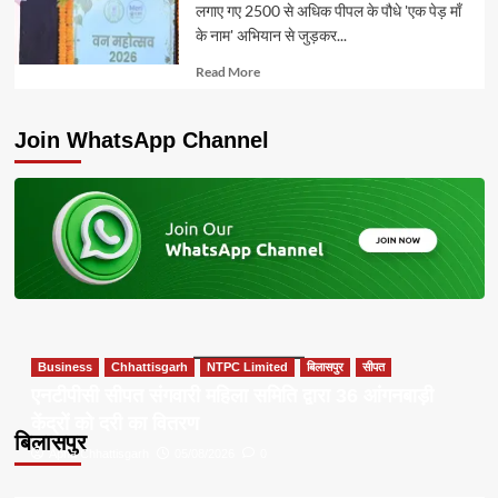
लगाए गए 2500 से अधिक पीपल के पौधे 'एक पेड़ माँ
के नाम' अभियान से जुड़कर...
Read
Read More
more
about
Join WhatsApp Channel
Business
Chhattisgarh
NTPC Limited
बिलासपुर
सीपत
एनटीपीसी सीपत संगवारी महिला समिति द्वारा 36 आंगनबाड़ी
केंद्रों को दरी का वितरण
बिलासपुर
Apna Chhattisgarh
05/08/2026
0