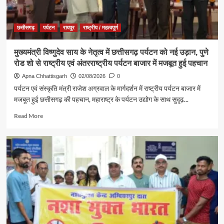
अभियान’
के
कार्यक्रम
छत्तीसगढ़
पर्यटन
रायपुर
राष्ट्रीय / महत्वपूर्ण
में
पर्यटन,
मुख्यमंत्री विष्णुदेव साय के नेतृत्व में छत्तीसगढ़ पर्यटन को नई उड़ान, पुणे
संस्कृति
रोड शो से राष्ट्रीय एवं अंतरराष्ट्रीय पर्यटन बाजार में मजबूत हुई पहचान
एवं
धर्मस्व
Apna Chhattisgarh
02/08/2026
0
मंत्री
पर्यटन एवं संस्कृति मंत्री राजेश अग्रवाल के मार्गदर्शन में राष्ट्रीय पर्यटन बाजार में
श्री
मजबूत हुई छत्तीसगढ़ की पहचान, महाराष्ट्र के पर्यटन उद्योग के साथ सुदृढ़...
राजेश
अग्रवाल
Read
Read More
हुए
more
शामिल
about
मुख्यमंत्री
विष्णुदेव
साय
के
नेतृत्व
में
छत्तीसगढ़
पर्यटन
को