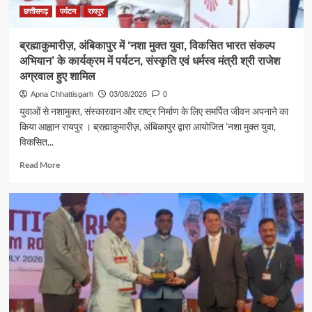
लखनपुर
छत्तीसगढ़
पर्यटन
रायपुर
शिव
मंदिर
ब्रह्माकुमारीज़, अंबिकापुर में ‘नशा मुक्त युवा, विकसित भारत संकल्प
में
अभियान’ के कार्यक्रम में पर्यटन, संस्कृति एवं धर्मस्व मंत्री श्री राजेश
विधि-
विधान
अग्रवाल हुए शामिल
से
Apna Chhattisgarh
03/08/2026
0
किया
युवाओं से नशामुक्त, संस्कारवान और राष्ट्र निर्माण के लिए समर्पित जीवन अपनाने का
जलाभिषेक,
किया आह्वान रायपुर । ब्रह्माकुमारीज़, अंबिकापुर द्वारा आयोजित ’नशा मुक्त युवा,
प्रदेशवासियों
विकसित...
के
सुख,
Read
Read More
शांति,
more
समृद्धि
about
और
ब्रह्माकुमारीज़,
खुशहाली
अंबिकापुर
की
में
कामना
‘नशा
मुक्त
युवा,
विकसित
भारत
संकल्प