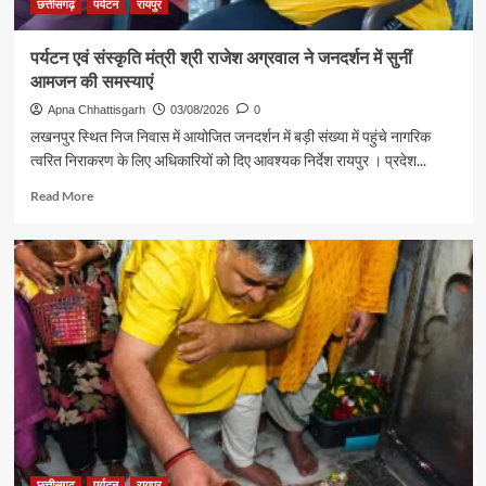
की
छत्तीसगढ़
पर्यटन
रायपुर
आत्मीय
मुलाकात
पर्यटन एवं संस्कृति मंत्री श्री राजेश अग्रवाल ने जनदर्शन में सुनीं
आमजन की समस्याएं
Apna Chhattisgarh
03/08/2026
0
लखनपुर स्थित निज निवास में आयोजित जनदर्शन में बड़ी संख्या में पहुंचे नागरिक
त्वरित निराकरण के लिए अधिकारियों को दिए आवश्यक निर्देश रायपुर । प्रदेश...
Read
Read More
more
about
पर्यटन
एवं
संस्कृति
मंत्री
श्री
राजेश
अग्रवाल
ने
जनदर्शन
में
सुनीं
आमजन
छत्तीसगढ़
पर्यटन
रायपुर