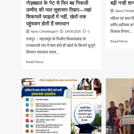
गोड़बहाल के गेट से फिर बह निकली
बढ़ी नन्ही शान
सील
उम्मीद की जल सुशासन तिहार—जहां
Apna Chhatt
शिकायतें फाइलों में नहीं, खेतों तक
महिला एवं बाल व
पहुंचकर होती हैं समाधान
वर्षीय बालिका बन
विकास विभाग...
Apna Chhattisgarh
19/05/2026
0
रायपुर । महासमुंद के पिथौरा विकासखंड के
Rea
Read More
परसापाली गांव में शाम होते ही खेतों के किनारे बुजुर्ग
mor
किसान रामलाल यादव...
abo
गंभीर
Read
Read More
कुपो
more
से
about
स्वस
जब
जीव
सरकार
की
ने
ओर
सुनी
बढ़ी
मिट्टी
नन्ही
की
शान्व
पुकार,
गोड़बहाल
के
गेट