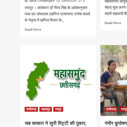
सहकारिता आयुक्त
Apna Chhattisgarh
19/05/2026
0
सेवाएं शुरू करने 
रायपुर । कलेक्टर डॉ गौरव सिंह के आदेशानुसार
शहरी सहकारी बैंकों
तथा उप-संचालक (खनिज प्रशासन) राजेश मालवे
के नेतृत्व में खनिज विभाग के...
Rea
Read More
mor
Read
Read More
abo
more
नाग
about
सहक
गोबरानवापारा
बैंकों
में
में
रेत
बढ़ेंगी
के
आधु
अवैध
बैंकिं
उत्खनन-
सुविध
भण्डारण
पर
खनिज
विभाग
की
बड़ी
कार्रवाई,
छत्तीसगढ़
महासमुंद
रायपुर
छत्तीसगढ़
रायपु
2
पोकलेन
जब सरकार ने सुनी मिट्टी की पुकार,
गंभीर कुपोष
जब्त-