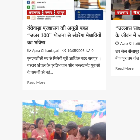
से
फिर
बह
छत्तीसगढ़
बस्तर
रायपुर
छत्तीसगढ़
बीजाप
निकली
उम्मीद
दंतेवाड़ा प्रशासन की अनूठी पहल
“उल्लास साक्ष
की
“उजर 100” योजना से संवरेगा मेधावियों
के जीवन में 
जल
का भविष्य
सुशासन
Apna Chhatt
तिहार
उप जेल बीजापुर 
Apna Chhattisgarh
19/05/2026
0
—
बीजापुर उप जेल में
एनएमडीसी मद से मिलेगी पूरी आर्थिक मदद रायपुर ।
जहां
बस्तर अंचल के प्रतिभावान और जरूरतमंद युवाओं
शिकायतें
Rea
Read More
के सपनों को नई...
फाइलों
mor
में
abo
Read
Read More
नहीं,
“उल्
more
खेतों
साक्ष
about
तक
कार्
दंतेवाड़ा
पहुंचकर
से
प्रशासन
होती
बंदियो
की
हैं
के
अनूठी
समाधान
जीव
पहल
में
“उजर
जागी
100”
नई