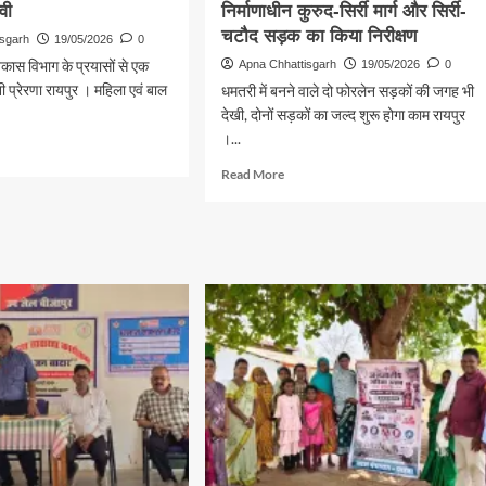
्वी
निर्माणाधीन कुरुद-सिर्री मार्ग और सिर्री-
सहारा
चटौद सड़क का किया निरीक्षण
isgarh
19/05/2026
0
िकास विभाग के प्रयासों से एक
Apna Chhattisgarh
19/05/2026
0
ी प्रेरणा रायपुर । महिला एवं बाल
धमतरी में बनने वाले दो फोरलेन सड़कों की जगह भी
देखी, दोनों सड़कों का जल्द शुरू होगा काम रायपुर
।...
d
e
Read
Read More
ut
more
about
षण
लोक
निर्माण
्थ
विभाग
न
के
सचिव
ने
निर्माणाधीन
कुरुद-
ी
सिर्री
मार्ग
और
सिर्री-
चटौद