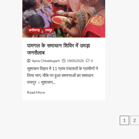
योजना
उम्मी
से
संवरेगा
मेधावियों
का
भविष्य
छत्तीसगढ़
रायपुर
पामगल के समाधान शिविर में उमड़ा
जनसैलाब
Apna Chhattisgarh
19/05/2026
0
सुशासन तिहार में 11 ग्राम पंचायतों के ग्रामीणों ने
लिया भाग, मौके पर हुआ समस्याओं का समाधान
रायपुर । सुशासन...
Read
Read More
more
about
पामगल
के
Pos
1
2
समाधान
शिविर
pagi
में
उमड़ा