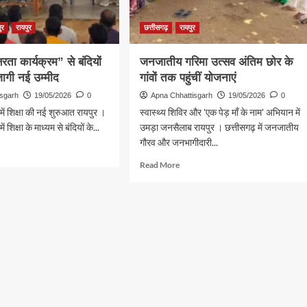
सड़क
का
ुर
रायपुर
छत्तीसगढ़
रायपुर
किया
निरीक्षण
रता कार्यक्रम” से बंदियों
जनजातीय गरिमा उत्सव अंतिम छोर के
जागी नई उम्मीद
गांवों तक पहुंचीं योजनाएं
isgarh
19/05/2026
0
Apna Chhattisgarh
19/05/2026
0
में शिक्षा की नई शुरुआत रायपुर ।
स्वास्थ्य शिविर और 'एक पेड़ माँ के नाम' अभियान में
 शिक्षा के माध्यम से बंदियों के...
उमड़ा जनसैलाब रायपुर । छत्तीसगढ़ में जनजातीय
गौरव और जनभागीदारी...
d
e
Read
Read More
ut
more
लास
about
रता
जनजातीय
यक्रम”
गरिमा
उत्सव
ं
अंतिम
छोर
न
के
गांवों
तक
पहुंचीं