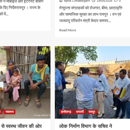
 ने मोबाइल और इंटरनेट बैंकिंग
Apna Chhattisgarh
19/05/2026
0
के दिए निर्देशरायपुर । राज्य के
तेन्दूपत्ता संग्राहकों को रोजगार, बीमा, छात्रवृत्ति
 में...
और सामाजिक सुरक्षा का लाभ रायपुर । वन एवं
जलवायु परिवर्तन मंत्री केदार कश्यप...
d
e
Read
Read More
ut
more
रिक
about
ारी
वन
है
तो
जीवन
निक
है
ग
:
ाएं
वन
विभाग
की
योजनाओं
से
हजारों
परिवारों
र
स्वास्थ्य
छत्तीसगढ़
धमतरी
रायपुर
को
मिल
ण से स्वस्थ जीवन की ओर
लोक निर्माण विभाग के सचिव ने
रहा