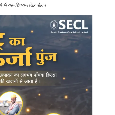
आगे की राह- शिवराज सिंह चौहान