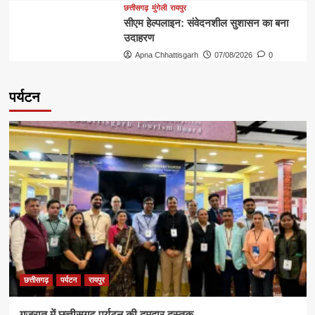
छत्तीसगढ़
मुंगेली
रायपुर
सीएम हेल्पलाइन: संवेदनशील सुशासन का बना
उदाहरण
Apna Chhattisgarh
07/08/2026
0
पर्यटन
छत्तीसगढ़
पर्यटन
रायपुर
गुजरात में छत्तीसगढ़ पर्यटन की दमदार दस्तक