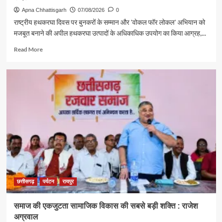
Apna Chhattisgarh
07/08/2026
0
राष्ट्रीय हथकरघा दिवस पर बुनकरों के सम्मान और 'वोकल फॉर लोकल' अभियान को
मजबूत बनाने की अपील हथकरघा उत्पादों के अधिकाधिक उपयोग का किया आग्रह,...
Read
Read More
more
about
पर्यटन
एवं
संस्कृति
मंत्री
राजेश
अग्रवाल
ने
दिया
स्वदेशी
अपनाने
का
संदेश
छत्तीसगढ़
पर्यटन
रायपुर
समाज की एकजुटता सामाजिक विकास की सबसे बड़ी शक्ति : राजेश
अग्रवाल