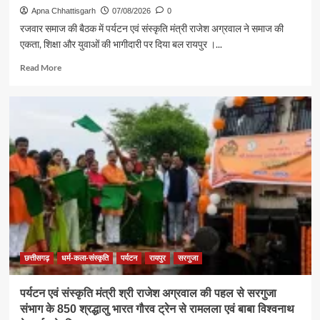
Apna Chhattisgarh
07/08/2026
0
रजवार समाज की बैठक में पर्यटन एवं संस्कृति मंत्री राजेश अग्रवाल ने समाज की
एकता, शिक्षा और युवाओं की भागीदारी पर दिया बल रायपुर ।...
Read
Read More
more
about
समाज
की
एकजुटता
सामाजिक
विकास
की
सबसे
बड़ी
शक्ति
:
राजेश
अग्रवाल
छत्तीसगढ़
धर्म-कला-संस्कृति
पर्यटन
रायपुर
सरगुजा
पर्यटन एवं संस्कृति मंत्री श्री राजेश अग्रवाल की पहल से सरगुजा
संभाग के 850 श्रद्धालु भारत गौरव ट्रेन से रामलला एवं बाबा विश्वनाथ