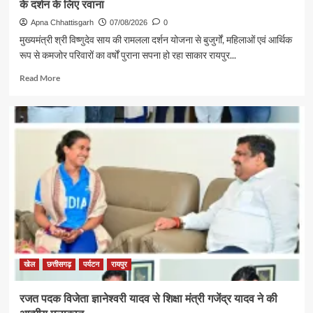
के दर्शन के लिए रवाना
Apna Chhattisgarh
07/08/2026
0
मुख्यमंत्री श्री विष्णुदेव साय की रामलला दर्शन योजना से बुजुर्गों, महिलाओं एवं आर्थिक
रूप से कमजोर परिवारों का वर्षों पुराना सपना हो रहा साकार रायपुर...
Read
Read More
more
about
पर्यटन
एवं
संस्कृति
मंत्री
श्री
राजेश
अग्रवाल
की
पहल
से
सरगुजा
संभाग
खेल
छत्तीसगढ़
पर्यटन
रायपुर
के
850
रजत पदक विजेता ज्ञानेश्वरी यादव से शिक्षा मंत्री गजेंद्र यादव ने की
श्रद्धालु