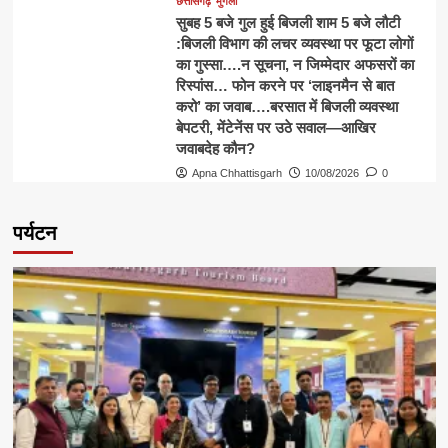
छत्तीसगढ़
मुंगेली
सुबह 5 बजे गुल हुई बिजली शाम 5 बजे लौटी
:बिजली विभाग की लचर व्यवस्था पर फूटा लोगों
का गुस्सा….न सूचना, न जिम्मेदार अफसरों का
रिस्पांस… फोन करने पर ‘लाइनमैन से बात
करो’ का जवाब….बरसात में बिजली व्यवस्था
बेपटरी, मेंटेनेंस पर उठे सवाल—आखिर
जवाबदेह कौन?
Apna Chhattisgarh
10/08/2026
0
पर्यटन