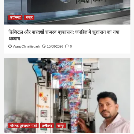
छत्तीसगढ़
रायपुर
डिजिटल और पारदर्शी राजस्व प्रशासन: जनहित में सुशासन का नया
अध्याय
Apna Chhattisgarh
10/08/2026
0
खैरागढ़-छुईखदान-गंडई
छत्तीसगढ़
रायपुर