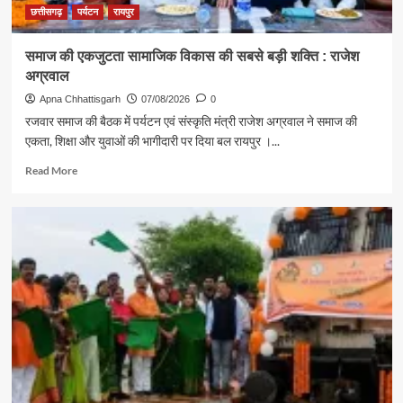
संदेश
छत्तीसगढ़
पर्यटन
रायपुर
समाज की एकजुटता सामाजिक विकास की सबसे बड़ी शक्ति : राजेश
अग्रवाल
Apna Chhattisgarh
07/08/2026
0
रजवार समाज की बैठक में पर्यटन एवं संस्कृति मंत्री राजेश अग्रवाल ने समाज की
एकता, शिक्षा और युवाओं की भागीदारी पर दिया बल रायपुर ।...
Read
Read More
more
about
समाज
की
एकजुटता
सामाजिक
विकास
की
सबसे
बड़ी
शक्ति
:
राजेश