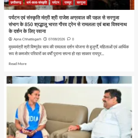
अग्रवाल
छत्तीसगढ़
धर्म-कला-संस्कृति
पर्यटन
रायपुर
सरगुजा
पर्यटन एवं संस्कृति मंत्री श्री राजेश अग्रवाल की पहल से सरगुजा
संभाग के 850 श्रद्धालु भारत गौरव ट्रेन से रामलला एवं बाबा विश्वनाथ
के दर्शन के लिए रवाना
Apna Chhattisgarh
07/08/2026
0
मुख्यमंत्री श्री विष्णुदेव साय की रामलला दर्शन योजना से बुजुर्गों, महिलाओं एवं आर्थिक
रूप से कमजोर परिवारों का वर्षों पुराना सपना हो रहा साकार रायपुर...
Read
Read More
more
about
पर्यटन
एवं
संस्कृति
मंत्री
श्री
राजेश
अग्रवाल
की
पहल
से