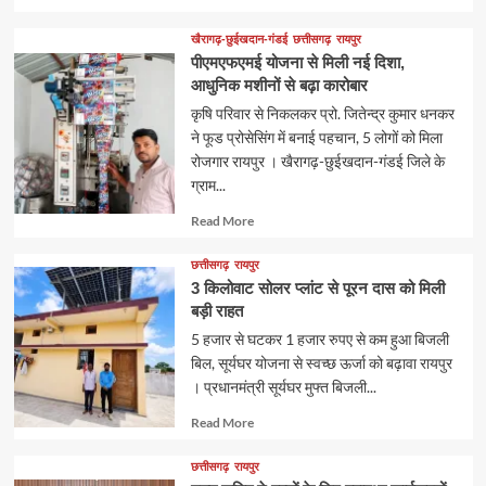
more
about
खैरागढ़-छुईखदान-गंडई
छत्तीसगढ़
रायपुर
पीएमएफएमई योजना से मिली नई दिशा,
आधुनिक मशीनों से बढ़ा कारोबार
कृषि परिवार से निकलकर प्रो. जितेन्द्र कुमार धनकर
ने फूड प्रोसेसिंग में बनाई पहचान, 5 लोगों को मिला
रोजगार रायपुर । खैरागढ़-छुईखदान-गंडई जिले के
ग्राम...
Read
Read More
more
about
छत्तीसगढ़
रायपुर
3 किलोवाट सोलर प्लांट से पूरन दास को मिली
बड़ी राहत
5 हजार से घटकर 1 हजार रुपए से कम हुआ बिजली
बिल, सूर्यघर योजना से स्वच्छ ऊर्जा को बढ़ावा रायपुर
। प्रधानमंत्री सूर्यघर मुफ्त बिजली...
Read
Read More
more
about
छत्तीसगढ़
रायपुर