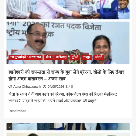
की
मजबूती
और
खेलों
के
लिए
बेहतर
वातावरण
तैयार
करने
उप मुख्यमंत्री : अरुण साव
खेल
छत्तीसगढ़
मुंगेली
रायपुर
लोरमी
मुख्यमंत्री
खेल
ज्ञानेश्वरी की सफलता से राज्य के युवा लेंगे प्रेरणा, खेलों के लिए तैयार
उत्कर्ष
होगा अच्छा वातावरण – अरुण साव
मिशन
के
Apna Chhattisgarh
04/08/2026
0
लिए
पिता के सपने ने दी आगे बढ़ने की प्रेरणा, कॉमनवेल्थ गेम्स की सिल्वर मेडलिस्ट
100
ज्ञानेश्वरी यादव ने साझा की अपने संघर्ष और सफलता की कहानी...
करोड़
का
Read
Read More
प्रावधान
more
about
ज्ञानेश्वरी
की