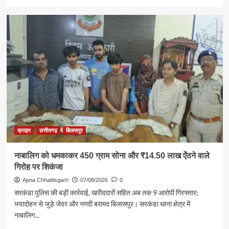
more
about
गेजामुड़ा
में
महिला
समूह
और
ग्रामीणों
ने
पुलिस
के
साथ
चलाया
नशामुक्ति
क्राइम
छत्तीसगढ़
बिलासपुर
अभियान
नाबालिग को धमकाकर 450 ग्राम सोना और ₹14.50 लाख ऐंठने वाले
गिरोह पर शिकंजा
Apna Chhattisgarh
07/08/2026
0
सरकंडा पुलिस की बड़ी कार्रवाई, खरीददारों सहित अब तक 9 आरोपी गिरफ्तार;
भयादोहन से जुड़े जेवर और नगदी बरामद बिलासपुर। सरकंडा थाना क्षेत्र में
नाबालिग...