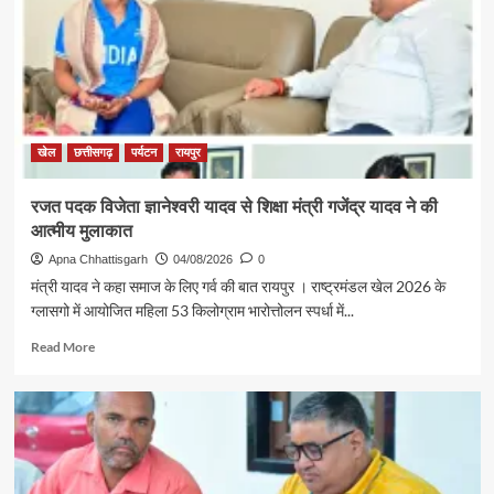
श्री
राजेश
अग्रवाल
की
पहल
से
सरगुजा
संभाग
खेल
छत्तीसगढ़
पर्यटन
रायपुर
के
850
रजत पदक विजेता ज्ञानेश्वरी यादव से शिक्षा मंत्री गजेंद्र यादव ने की
श्रद्धालु
आत्मीय मुलाकात
भारत
गौरव
Apna Chhattisgarh
04/08/2026
0
ट्रेन
मंत्री यादव ने कहा समाज के लिए गर्व की बात रायपुर । राष्ट्रमंडल खेल 2026 के
से
ग्लासगो में आयोजित महिला 53 किलोग्राम भारोत्तोलन स्पर्धा में...
रामलला
एवं
Read
Read More
बाबा
more
विश्वनाथ
about
के
रजत
दर्शन
पदक
के
विजेता
लिए
ज्ञानेश्वरी
रवाना
यादव