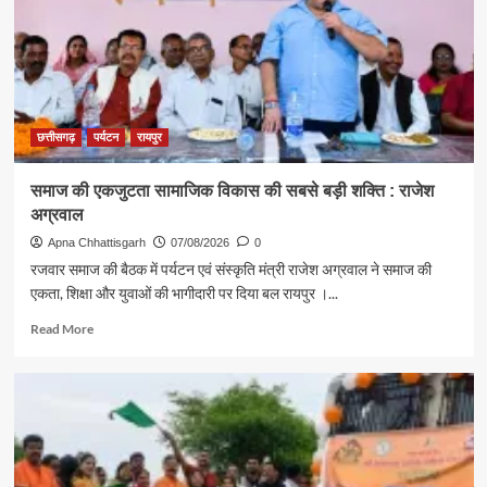
अग्रवाल
ने
दिया
स्वदेशी
अपनाने
का
संदेश
छत्तीसगढ़
पर्यटन
रायपुर
समाज की एकजुटता सामाजिक विकास की सबसे बड़ी शक्ति : राजेश
अग्रवाल
Apna Chhattisgarh
07/08/2026
0
रजवार समाज की बैठक में पर्यटन एवं संस्कृति मंत्री राजेश अग्रवाल ने समाज की
एकता, शिक्षा और युवाओं की भागीदारी पर दिया बल रायपुर ।...
Read
Read More
more
about
समाज
की
एकजुटता
सामाजिक
विकास