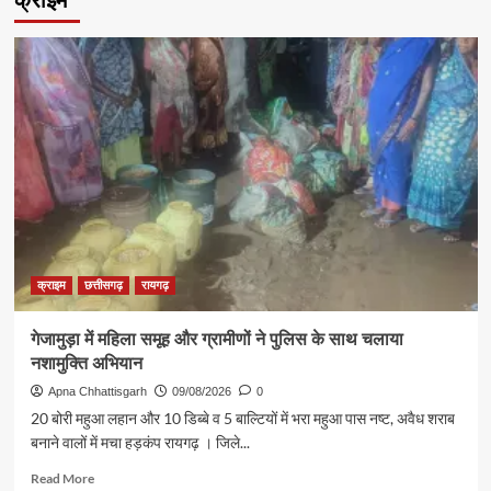
से
बेटियों
में
आत्मविश्वास,
अनुशासन
और
नेतृत्व
क्षमता
का
होता
है
विकास
:
क्राइम
छत्तीसगढ़
रायगढ़
मंत्री
लखन
लाल
गेजामुड़ा में महिला समूह और ग्रामीणों ने पुलिस के साथ चलाया
देवांगन
नशामुक्ति अभियान
Apna Chhattisgarh
09/08/2026
0
20 बोरी महुआ लहान और 10 डिब्बे व 5 बाल्टियों में भरा महुआ पास नष्ट, अवैध शराब
बनाने वालों में मचा हड़कंप रायगढ़ । जिले...
Read
Read More