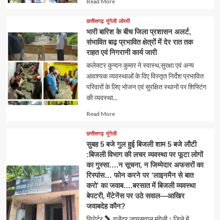
Read More
more
about
छत्तीसगढ़
मुंगेली
लोरमी
भारी बारिश के बीच जिला प्रशासन अलर्ट,
संभावित बाढ़ प्रभावित क्षेत्रों में देर रात तक
राहत एवं निगरानी कार्य जारी
कलेक्टर कुन्दन कुमार ने स्वास्थ,सुरक्षा एवं अन्य
आवश्यक व्यवस्थाओं के दिए विस्तृत निर्देश प्रभावित
परिवारों के लिए भोजन एवं सुरक्षित स्थानों पर शिफ्टिंग
की व्यवस्था...
Read
Read More
more
about
छत्तीसगढ़
मुंगेली
सुबह 5 बजे गुल हुई बिजली शाम 5 बजे लौटी
:बिजली विभाग की लचर व्यवस्था पर फूटा लोगों
का गुस्सा….न सूचना, न जिम्मेदार अफसरों का
रिस्पांस… फोन करने पर ‘लाइनमैन से बात
करो’ का जवाब….बरसात में बिजली व्यवस्था
बेपटरी, मेंटेनेंस पर उठे सवाल—आखिर
जवाबदेह कौन?
रिपोर्टर
गजेंद्र जायसवाल मुंगेली। जिले में