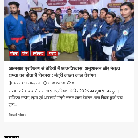
रजत
पदक
विजेता
ज्ञानेश्वरी
यादव
का
मुख्यमंत्री
निवास
में
कोरबा
खेल
छत्तीसगढ़
रायपुर
भव्य
स्वागत
आत्मरक्षा प्रशिक्षण से बेटियों में आत्मविश्वास, अनुशासन और नेतृत्व
क्षमता का होता है विकास : मंत्री लखन लाल देवांगन
Apna Chhattisgarh
01/08/2026
0
राज्य स्तरीय आवासीय आत्मरक्षा प्रशिक्षण शिविर 2026 का शुभारंभ रायपुर ।
वाणिज्य उद्योग, श्रम एवं आबकारी मंत्री लखन लाल देवांगन आज जिला कुडो संघ
द्वारा...
Read
Read More
more
about
आत्मरक्षा
क्राइम
प्रशिक्षण