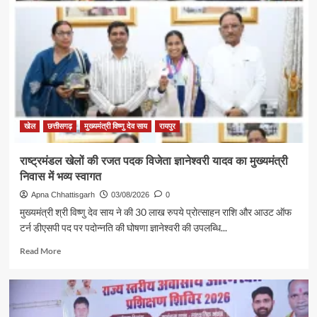
विजेता
ज्ञानेश्वरी
यादव
से
शिक्षा
मंत्री
गजेंद्र
यादव
ने
की
खेल
छत्तीसगढ़
मुख्यमंत्री विष्णु देव साय
रायपुर
आत्मीय
मुलाकात
राष्ट्रमंडल खेलों की रजत पदक विजेता ज्ञानेश्वरी यादव का मुख्यमंत्री
निवास में भव्य स्वागत
Apna Chhattisgarh
03/08/2026
0
मुख्यमंत्री श्री विष्णु देव साय ने की 30 लाख रुपये प्रोत्साहन राशि और आउट ऑफ
टर्न डीएसपी पद पर पदोन्नति की घोषणा ज्ञानेश्वरी की उपलब्धि...
Read
Read More
more
about
राष्ट्रमंडल
खेलों
की