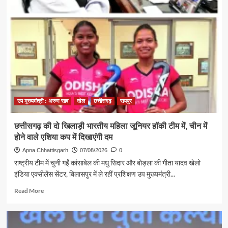
राजेश
अग्रवाल
ने
जनदर्शन
में
सुनीं
आमजन
की
समस्याएं
उप मुख्यमंत्री : अरुण साव
खेल
छत्तीसगढ़
रायपुर
छत्तीसगढ़ की दो खिलाड़ी भारतीय महिला जूनियर हॉकी टीम में, चीन में
होने वाले एशिया कप में दिखाएंगी दम
Apna Chhattisgarh
07/08/2026
0
राष्ट्रीय टीम में चुनी गईं कांसाबेल की मधु सिदार और बोड़ला की गीता यादव खेलो
इंडिया एक्सीलेंस सेंटर, बिलासपुर में ले रहीं प्रशिक्षण उप मुख्यमंत्री...
Read
Read More
more
about
छत्तीसगढ़
की