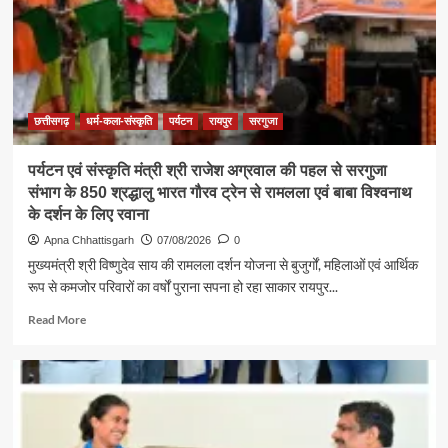
की
सबसे
बड़ी
शक्ति
:
राजेश
अग्रवाल
छत्तीसगढ़
धर्म-कला-संस्कृति
पर्यटन
रायपुर
सरगुजा
पर्यटन एवं संस्कृति मंत्री श्री राजेश अग्रवाल की पहल से सरगुजा
संभाग के 850 श्रद्धालु भारत गौरव ट्रेन से रामलला एवं बाबा विश्वनाथ
के दर्शन के लिए रवाना
Apna Chhattisgarh
07/08/2026
0
मुख्यमंत्री श्री विष्णुदेव साय की रामलला दर्शन योजना से बुजुर्गों, महिलाओं एवं आर्थिक
रूप से कमजोर परिवारों का वर्षों पुराना सपना हो रहा साकार रायपुर...
Read
Read More
more
about
पर्यटन
एवं
संस्कृति
मंत्री