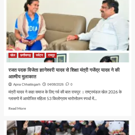
सफलता
से
राज्य
के
युवा
लेंगे
प्रेरणा,
खेलों
के
लिए
खेल
छत्तीसगढ़
पर्यटन
रायपुर
तैयार
होगा
रजत पदक विजेता ज्ञानेश्वरी यादव से शिक्षा मंत्री गजेंद्र यादव ने की
अच्छा
आत्मीय मुलाकात
वातावरण
–
Apna Chhattisgarh
04/08/2026
0
अरुण
मंत्री यादव ने कहा समाज के लिए गर्व की बात रायपुर । राष्ट्रमंडल खेल 2026 के
साव
ग्लासगो में आयोजित महिला 53 किलोग्राम भारोत्तोलन स्पर्धा में...
Read
Read More
more
about
रजत
पदक