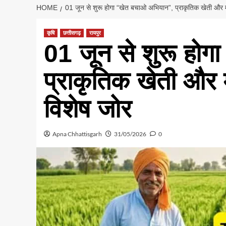
HOME
01 जून से शुरू होगा “खेत बचाओ अभियान”, प्राकृतिक खेती और मृ
कृषि
छत्तीसगढ़
रायपुर
01 जून से शुरू हो
प्राकृतिक खेती और म
विशेष जोर
Apna Chhattisgarh
31/05/2026
0