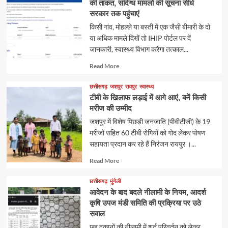
की ताकत, संदिग्ध मामलों की सूचना सीधे
सरकार तक पहुंचाएं
किसी गांव, मोहल्ले या बस्ती में एक जैसी बीमारी के दो
या अधिक मामले दिखें तो IHIP पोर्टल पर दें
जानकारी, स्वास्थ्य विभाग करेगा तत्काल...
Read
Read More
more
about
छत्तीसगढ़
जशपुर
रायपुर
स्वास्थ्य
टीबी के खिलाफ लड़ाई में आगे आएं, बनें किसी
मरीज की उम्मीद
जशपुर में विशेष पिछड़ी जनजाति (पीवीटीजी) के 19
मरीजों सहित 60 टीबी रोगियों को गोद लेकर पोषण
सहायता प्रदान कर रहे हैं निरंजन रायपुर ।...
Read
Read More
more
about
छत्तीसगढ़
मुंगेली
आवेदन के बाद बदले नीलामी के नियम, आदर्श
कृषि उपज मंडी समिति की प्रक्रिया पर उठे
सवाल
छह दुकानों की नीलामी में शर्त परिवर्तन को लेकर