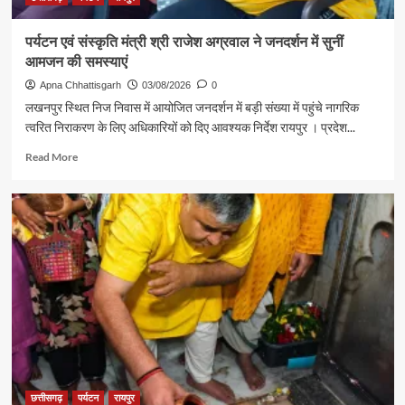
आत्मीय
मुलाकात
पर्यटन एवं संस्कृति मंत्री श्री राजेश अग्रवाल ने जनदर्शन में सुनीं
आमजन की समस्याएं
Apna Chhattisgarh
03/08/2026
0
लखनपुर स्थित निज निवास में आयोजित जनदर्शन में बड़ी संख्या में पहुंचे नागरिक
त्वरित निराकरण के लिए अधिकारियों को दिए आवश्यक निर्देश रायपुर । प्रदेश...
Read
Read More
more
about
पर्यटन
एवं
संस्कृति
मंत्री
श्री
राजेश
अग्रवाल
ने
जनदर्शन
में
सुनीं
आमजन
छत्तीसगढ़
पर्यटन
रायपुर