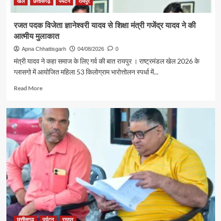
खेल
छत्तीसगढ़
पर्यटन
रायपुर
रजत पदक विजेता ज्ञानेश्वरी यादव से शिक्षा मंत्री गजेंद्र यादव ने की
आत्मीय मुलाकात
Apna Chhattisgarh
04/08/2026
0
मंत्री यादव ने कहा समाज के लिए गर्व की बात रायपुर । राष्ट्रमंडल खेल 2026 के
ग्लासगो में आयोजित महिला 53 किलोग्राम भारोत्तोलन स्पर्धा में...
Read
Read More
more
about
रजत
पदक
विजेता
ज्ञानेश्वरी
यादव
से
शिक्षा
मंत्री
गजेंद्र
यादव
ने
की
छत्तीसगढ़
पर्यटन
रायपुर