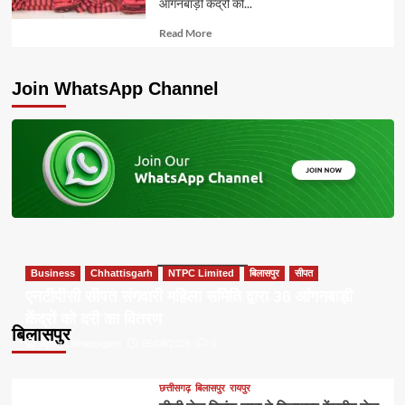
आंगनबाड़ी केंद्रों को...
Read
Read More
more
about
Join WhatsApp Channel
Business
Chhattisgarh
NTPC Limited
बिलासपुर
सीपत
एनटीपीसी सीपत संगवारी महिला समिति द्वारा 36 आंगनबाड़ी
केंद्रों को दरी का वितरण
बिलासपुर
Apna Chhattisgarh
05/08/2026
0
छत्तीसगढ़
बिलासपुर
रायपुर