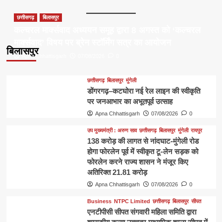
छत्तीसगढ़
बिलासपुर
कल्चरल मार्क्सवाद अध्ययन समूह द्वारा 8 अगस्त को ‘कल्चरल
मार्क्सवाद’ विषय पर ब्रेन स्टॉर्मिंग सत्र का आयोजन
बिलासपुर
Apna Chhattisgarh
07/08/2026
0
छत्तीसगढ़
बिलासपुर
मुंगेली
डोंगरगढ़–कटघोरा नई रेल लाइन की स्वीकृति
पर जनआभार का अभूतपूर्व उत्साह
Apna Chhattisgarh
07/08/2026
0
उप मुख्यमंत्री : अरुण साव
छत्तीसगढ़
बिलासपुर
मुंगेली
रायपुर
138 करोड़ की लागत से नांदघाट-मुंगेली रोड
होगा फोरलेन पूर्व में स्वीकृत टू-लेन सड़क को
फोरलेन करने राज्य शासन ने मंजूर किए
अतिरिक्त 21.81 करोड़
Apna Chhattisgarh
07/08/2026
0
Business
NTPC Limited
छत्तीसगढ़
बिलासपुर
सीपत
एनटीपीसी सीपत संगवारी महिला समिति द्वारा