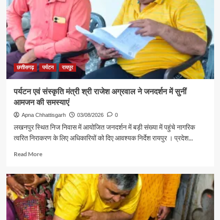
यादव
से
शिक्षा
मंत्री
गजेंद्र
यादव
ने
की
छत्तीसगढ़
पर्यटन
रायपुर
आत्मीय
मुलाकात
पर्यटन एवं संस्कृति मंत्री श्री राजेश अग्रवाल ने जनदर्शन में सुनीं
आमजन की समस्याएं
Apna Chhattisgarh
03/08/2026
0
लखनपुर स्थित निज निवास में आयोजित जनदर्शन में बड़ी संख्या में पहुंचे नागरिक
त्वरित निराकरण के लिए अधिकारियों को दिए आवश्यक निर्देश रायपुर । प्रदेश...
Read
Read More
more
about
पर्यटन
एवं
संस्कृति
मंत्री
श्री