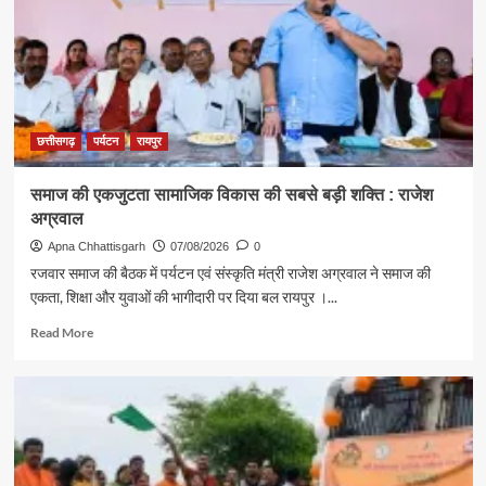
अग्रवाल
ने
दिया
स्वदेशी
अपनाने
का
संदेश
छत्तीसगढ़
पर्यटन
रायपुर
समाज की एकजुटता सामाजिक विकास की सबसे बड़ी शक्ति : राजेश
अग्रवाल
Apna Chhattisgarh
07/08/2026
0
रजवार समाज की बैठक में पर्यटन एवं संस्कृति मंत्री राजेश अग्रवाल ने समाज की
एकता, शिक्षा और युवाओं की भागीदारी पर दिया बल रायपुर ।...
Read
Read More
more
about
समाज
की
एकजुटता
सामाजिक
विकास