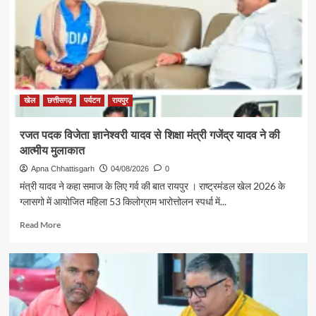
श्री
राजेश
अग्रवाल
की
पहल
से
सरगुजा
संभाग
खेल
छत्तीसगढ़
पर्यटन
रायपुर
के
850
रजत पदक विजेता ज्ञानेश्वरी यादव से शिक्षा मंत्री गजेंद्र यादव ने की
श्रद्धालु
आत्मीय मुलाकात
भारत
गौरव
Apna Chhattisgarh
04/08/2026
0
ट्रेन
मंत्री यादव ने कहा समाज के लिए गर्व की बात रायपुर । राष्ट्रमंडल खेल 2026 के
से
ग्लासगो में आयोजित महिला 53 किलोग्राम भारोत्तोलन स्पर्धा में...
रामलला
एवं
Read
Read More
बाबा
more
विश्वनाथ
about
के
रजत
दर्शन
पदक
के
विजेता
लिए
ज्ञानेश्वरी
रवाना