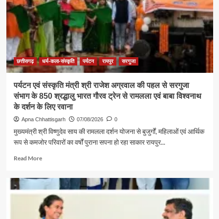
की
सबसे
बड़ी
शक्ति
:
राजेश
अग्रवाल
छत्तीसगढ़
धर्म-कला-संस्कृति
पर्यटन
रायपुर
सरगुजा
पर्यटन एवं संस्कृति मंत्री श्री राजेश अग्रवाल की पहल से सरगुजा
संभाग के 850 श्रद्धालु भारत गौरव ट्रेन से रामलला एवं बाबा विश्वनाथ
के दर्शन के लिए रवाना
Apna Chhattisgarh
07/08/2026
0
मुख्यमंत्री श्री विष्णुदेव साय की रामलला दर्शन योजना से बुजुर्गों, महिलाओं एवं आर्थिक
रूप से कमजोर परिवारों का वर्षों पुराना सपना हो रहा साकार रायपुर...
Read
Read More
more
about
पर्यटन
एवं
संस्कृति
मंत्री