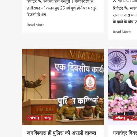
रिपोर्टर
रूपचंद रॉय मस्तुरी । मध्यप्रदेश से
Apna Chhatt
छत्तीसगढ़ को अलग हुए 25 वर्ष पूर्ण होने पर मस्तुरी
रिपोर्टर
रूपचं
बिजली विभाग...
सरकार द्वारा धा
के दावों के बीच ज
Read
Read More
more
Rea
Read More
about
mor
मस्तुरी
abo
के
“ऐत
सत्कार
धान
भवन
खरीद
मे
या
बिजली
ऐति
विभाग
छल
ने
?
मनाया
3
रजत
लाख
जयंती
किस
आज
भी
इंतज़
छत्तीसगढ़
रायपुर
छत्तीसगढ़
मुंगेल
में”-
अंक
जनविश्वास ही पुलिस की असली ताकत
गणतंत्र दिवस
गौरह