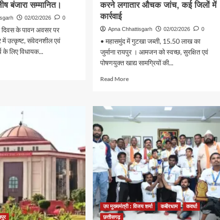
नीष बंजारा सम्मानित।
करने लगातार औचक जांच, कई जिलों में
कार्रवाई
isgarh
02/02/2026
0
त्र दिवस के पावन अवसर पर
Apna Chhattisgarh
02/02/2026
0
र में उत्कृष्ट, संवेदनशील एवं
• महासमुंद में गुटखा जब्ती, 15.50 लाख का
 के लिए विधायक...
जुर्माना रायपुर । आमजन को स्वच्छ, सुरक्षित एवं
पोषणयुक्त खाद्य सामग्रियों की...
d
e
Read
Read More
ut
more
त्र
about
स
खाद्य
सामग्रियों
ष्ट
की
त्सा
गुणवत्ता
सुनिश्चित
करने
लगातार
औचक
ष
जांच,
ा
कई
ानित।
जिलों
उप मुख्यमंत्री : विजय शर्मा
कबीरधाम
कवर्धा
में
कार्रवाई
सपुर
छत्तीसगढ़