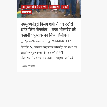
हरित
भरण
उप मुख्यमंत्री : विजय शर्मा
कबीरधाम
कवर्धा
उद्यान
पोष
का
का
छत्तीसगढ़
हुआ
अधि
उद्घाटन
नहीं:
उपमुख्यमंत्री विजय शर्मा ने “द स्टोरी
छत्त
ऑफ किंग भोरमदेव – राजा भोरमदेव की
हाई
कहानी” पुस्तक का किया विमोचन
कोर्ट
Apna Chhattisgarh
02/02/2026
0
रिपोर्टर
कमलेश सिंह राजा भोरमदेव की गाथा पर
आधारित पुस्तक से भोरमदेव को मिलेगी
अंतरराष्ट्रीय पहचान कवर्धा। उपमुख्यमंत्री एवं...
Read
Read More
more
about
उपमुख्यमंत्री
विजय
शर्मा
ने
“द
स्टोरी
ऑफ