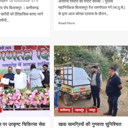
अरविन्द तिवारी की रिपोर्ट कोरबा । पुलिस
isgarh
02/02/2026
0
महानिरीक्षक बिलासपुर रेंज रामगोपाल गर्ग (भा.पु.से.)
द रॉय बिलासपुर । छत्तीसगढ़
के द्वारा आज कोरबा प्रवास के दौरान...
न खरीदी को ऐतिहासिक बताए जाने
़मीनी...
Read
Read More
more
d
about
e
जनता
ut
की
िहासिक
शिकायतों
पर
ी
तत्काल
कार्यवाही
हासिक
करें
–
आईजी
रामगोपाल
गर्ग
ान
ार
ी
छत्तीसगढ़
महासमुंद
रायपुर
ित
 पर उत्कृष्ट चिकित्सा सेवा
खाद्य सामग्रियों की गुणवत्ता सुनिश्चित
ा