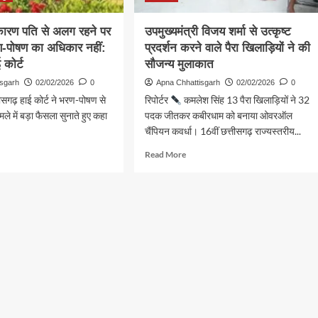
ारण पति से अलग रहने पर
उपमुख्यमंत्री विजय शर्मा से उत्कृष्ट
ण-पोषण का अधिकार नहीं:
प्रदर्शन करने वाले पैरा खिलाड़ियों ने की
 कोर्ट
सौजन्य मुलाकात
isgarh
02/02/2026
0
Apna Chhattisgarh
02/02/2026
0
ीसगढ़ हाई कोर्ट ने भरण-पोषण से
रिपोर्टर
कमलेश सिंह 13 पैरा खिलाड़ियों ने 32
ले में बड़ा फैसला सुनाते हुए कहा
पदक जीतकर कबीरधाम को बनाया ओवरऑल
चैंपियन कवर्धा। 16वीं छत्तीसगढ़ राज्यस्तरीय...
d
Read
Read More
e
more
ut
about
उपमुख्यमंत्री
त
विजय
ण
शर्मा
से
उत्कृष्ट
ग
प्रदर्शन
करने
वाले
पैरा
खिलाड़ियों