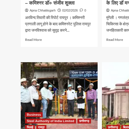
– कमिश्नर डॉ० संजीव शुक्ला
के लिए डॉ म
Apna Chhattisgarh
02/02/2026
0
Apna Chhatt
अरविन्द तिवारी की रिपोर्ट रायपुर । कमिश्नरी
मुंगेली । गणतं
प्रणाली लागू होने के बाद कमिश्नरेट पुलिस रायपुर
चिकित्सा के क्षेत्
द्वारा जनविश्वास को सुदृढ़ करने...
जनहितकारी कार्य
Read
Rea
Read More
Read More
more
mor
about
abo
जनविश्वास
गणतं
ही
दिव
पुलिस
पर
की
उत्कृ
असली
चिकि
ताकत
सेवा
–
के
कमिश्नर
लिए
डॉ०
डॉ
संजीव
मनी
शुक्ला
बंजार
Business
सम्म
Steel Authority of India Limited
छत्तीसगढ़
भिलाई
रायपुर
छत्तीसगढ़
बिला