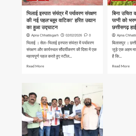
भिलाई इस्पात संयंत्र में पर्यावरण संरक्षण
बिना उचित क
की नई पहल‘ब्लूम वाटिका’ हरित उद्यान
पत्नी को भर
का हुआ उद्घाटन
छत्तीसगढ़ हाई
Apna Chhattisgarh
02/02/2026
0
Apna Chhatt
भिलाई । सेल–भिलाई इस्पात संयंत्र में पर्यावरण
बिलासपुर । छत्त
संरक्षण और कार्यस्थल सौंदर्यीकरण की दिशा में एक
जुड़े एक अहम माम
महत्वपूर्ण पहल करते हुए स्टील...
है कि...
Read
Rea
Read More
Read More
more
mor
about
abo
भिलाई
बिना
इस्पात
उचि
संयंत्र
कार
में
पति
पर्यावरण
से
संरक्षण
अल
की
रहने
नई
पर
पहल‘ब्लूम
पत्नी
वाटिका’
को