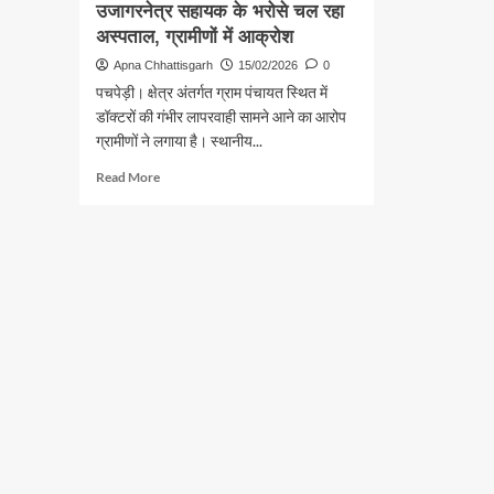
उजागरनेत्र सहायक के भरोसे चल रहा
अस्पताल, ग्रामीणों में आक्रोश
Apna Chhattisgarh
15/02/2026
0
पचपेड़ी। क्षेत्र अंतर्गत ग्राम पंचायत स्थित में
डॉक्टरों की गंभीर लापरवाही सामने आने का आरोप
ग्रामीणों ने लगाया है। स्थानीय...
Read
Read More
more
about
जोंधरा
पीएचसी
में
डॉक्टरों
की
लापरवाही
उजागरनेत्र
सहायक
के
भरोसे
चल
रहा
अस्पताल,