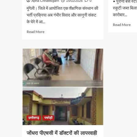
• पुराना बस स्ट
Apna Chhattisgarh
15/02/2026
0
स्कूटी जब्त बिला
मुंगेली। जिले में आयोजित एक शैक्षणिक संस्थान की
कारोबार...
भर्ती प्रक्रिया अब गंभीर विवाद और कानूनी संकट
के घेरे में आ...
Rea
Read More
mor
Read
Read More
abo
more
अवै
about
शरा
भर्ती
परि
प्रक्रिया
पर
में
तारब
गंभीर
पुलि
अनियमितता,
की
नियमों
कार्र
की
अनदेखी
कर
अपात्र
को
चयन;
अवमानना
छत्तीसगढ़
पचपेड़ी
की
आशंका
जोंधरा पीएचसी में डॉक्टरों की लापरवाही