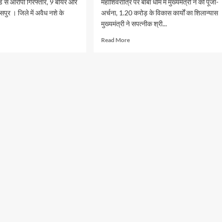
ैंड से आरोपी गिरफ्तार, 9 बीयर और
महाशिवरात्रि पर बाबा धाम में मुख्यमंत्री ने की पूजा-
सपुर । जिले में अवैध नशे के
अर्चना, 1.20 करोड़ के विकास कार्यों का शिलान्यास
मुख्यमंत्री ने सपत्नीक श्री...
d
Read
Read More
e
more
ut
about
ध
श्रद्धा
ब
और
वहन
आस्था
का
ाहर
प्रमुख
स
केंद्र
है
वाई
बाबा
धाम
:
मुख्यमंत्री
विष्णु
देव
साय